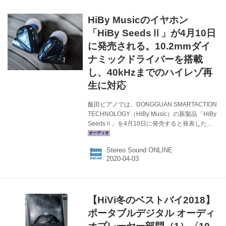
動板の）質量が軽量なことから、低域部分の伸
びも改善されているという。 ノズル部分を含む
HiBy Musicのイヤホン
筐体の内側（フロントハウジング）には純銅を
採用し、さらに金メッキ加工を施している。ま
「HiBy SeedsⅡ」が4月10日
た、反対側のバックハウジングにはアルミを用
に発売される。10.2mmダイ
いること...
ナミックドライバーを搭載
し、40kHzまでのハイレゾ再
生に対応
飯田ピアノでは、DONGGUAN SMARTACTION
TECHNOLOGY（HiBy Music）の新製品「HiBy
SeedsⅡ」を4月10日に発売すると発表した。
オープン価格で、全国のオーディオ専門店、家
電量販店で販売される。 SeedsⅡは新設計の
Stereo Sound ONLINE
10.2mm PU＋PEEK複合振動膜＋デュアルボイ
スコイルドライバユニットを搭載したカナル型
イヤホン。ハウジング機構に新技術「HDSS.」
を採用し、豊かな低音と自然な中高音を実現し
ている。シェルには純銅ハウジングを採用し、
【HiVi冬のベストバイ2018】
共鳴を抑えて残響特性をコントロールすること
で音楽的な余韻を獲得したという。シェル形状
ポータブルデジタル オーディ
は人間工学に基づき設計され、...