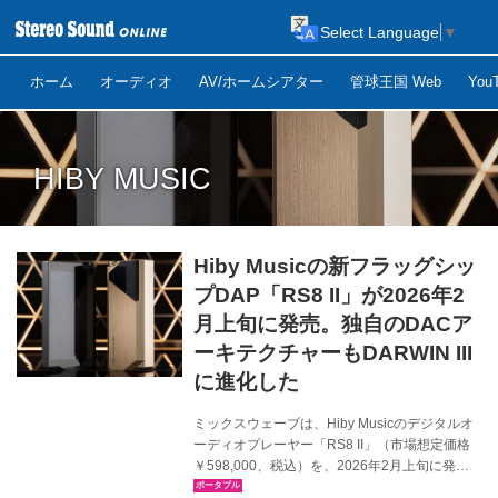
Select Language
▼
ホーム
オーディオ
AV/ホームシアター
管球王国 Web
Yo
HIBY MUSIC
Hiby Musicの新フラッグシッ
プDAP「RS8 II」が2026年2
月上旬に発売。独自のDACア
ーキテクチャーもDARWIN III
に進化した
ミックスウェーブは、Hiby Musicのデジタルオ
ーディオプレーヤー「RS8 II」（市場想定価格
￥598,000、税込）を、2026年2月上旬に発売
する。 HiBy Musicは2011年の設立以来、10年