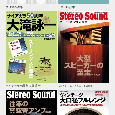
プリ管の誘惑
音楽BAR読本
ナイアガラ50周年 大滝詠一
大型スピーカーの至宝・再編集版