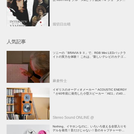
督吸血鬼ホラー
堀切日出晴
人気記事
ソニーの「BRAVIA 9 Ⅱ」で、RGB Mini LEDバックラ
イトの実力を体験！ これは、“新しいテレビのカテゴリ
ー” だ（後）：麻倉怜士のいいもの研究所 レポート137
麻倉怜士
イギリスのオーディオメーカー＂ACOUSTIC ENERGY
＂が40年前に発売した小型スピーカー「AE1」の40周
年記念モデル登場！
Stereo Sound ONLINE @
Nothing、イヤホンなのに、いろいろ使える全部入りモ
デルを発売！音だけじゃない！音のキャプチャーや、会