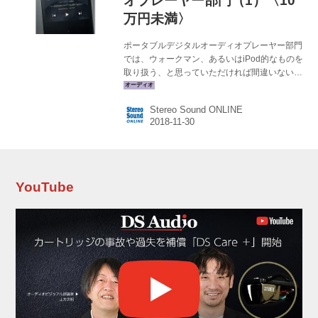
オプレーヤー部門（1）〈10
万円未満〉
ポータブルデジタルオーディオプレーヤー部門
では、ウォークマン、あるいはiPod的なものを
取り扱う、と思っていただければ間違いない。
現在では「DAP」と呼ばれることもある。据置
型オーディオとして使うためのライン出力、
Stereo Sound ONLINE
USB DAC機能を持つモデルが登場するなど、
日々充実を見せる分野でもある 第1位：アステ
ル&ケルン A&norma SR15 オープン価格(実勢価
格9万9,980円前後) DAPの世界で不動の人気を
誇るアステル&ケルンが送り込んできた、中級
価格帯のベンチマークとなりそうな強力なモデ
YouTube
ル。 従来機ではシングル仕様だったシーラスロ
ジックのDACチップをデュアルで搭載して高音
質を図る...