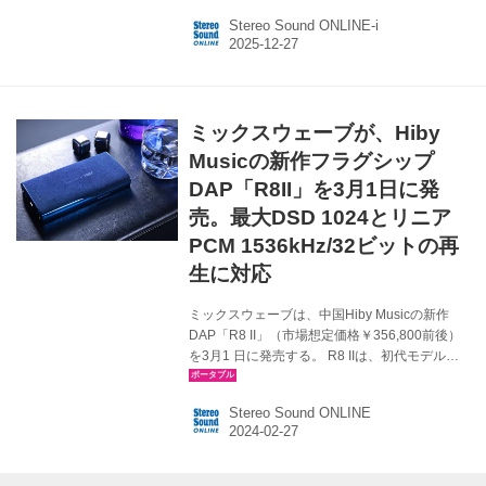
以上に渡ってポータブルオーディオの分野にお
Stereo Sound ONLINE-i
いて革新を追求し続けてきた。RS8 IIはそんな
HiByの新しいフラッグシップで、2022年に登場
した「RS8」から3年の歳月を経て、進化を遂げ
たモデルとなる。 独自のDACアーキテクチャー
はDARWIN IIIを搭載。これは高性能FPGA、
ミックスウェーブが、Hiby
R2Rネットワーク、独立電源設計の三本柱で構
成されている。 まずRS8に搭載されたモデルの
Musicの新作フラグシップ
5倍にあた...
DAP「R8II」を3月1日に発
売。最大DSD 1024とリニア
PCM 1536kHz/32ビットの再
生に対応
ミックスウェーブは、中国Hiby Musicの新作
DAP「R8 II」（市場想定価格￥356,800前後）
を3月1 日に発売する。 R8 IIは、初代モデル
「R8」のポータブルコンサートホールという精
神を継承、発展させた新フラグシップモデル
Stereo Sound ONLINE
だ。新開発のアーキテクチャー「Darwin-
MPA（Multiple PWN Array）」を搭載し、オー
ケストラが演奏する音の広がりと迫力を、ポー
タブルリスニング環境にもたらしてくれる。