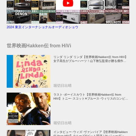
2024 東京インターナショナルオーディオショウ
世界映画Hakken伝 from HiVi
リンダ リンダ リンダ【世界映画Hakken伝 from HiVi】
女子高生がブルーハーツ！山下敦弘監督が贈る傑作青春
学園ストーリー！
堀切日出晴
ラスト･ボーイスカウト【世界映画Hakken伝 from
HiVi】トニー･スコット✕ブルース･ウィリスのコンビが
放つ負け犬アクションの決定版！
堀切日出晴
インタビュー･ウィズ･ヴァンパイア【世界映画Hakken
伝 from HiVi】クルーズ&ピット競演！N･ジョーダン監