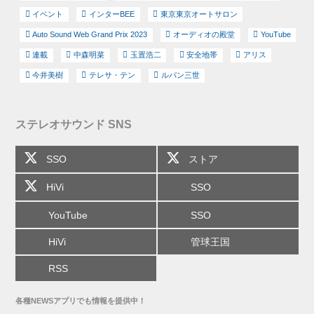
イベント
インターBEE
東京東京オートサロン
Auto Sound Web Grand Prix 2023
オーディオの殿堂
YouTube
連載
中森明菜
玉置浩二
安全地帯
アリス
今井美樹
テレサ・テン
ルパン三世
ステレオサウンド SNS
SSO
ストア
HiVi
SSO
YouTube
SSO
HiVi
管球王国
RSS
各種NEWSアプリでも情報を提供中！