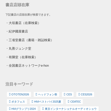
書店店頭在庫
下記書店の店頭在庫が検索できます。
・
大垣書店（在庫検索）
・
紀伊國屋書店
・
三省堂書店（書籍・雑誌検索）
・
丸善ジュンク堂
・
有隣堂（在庫検索）
・
全国書店ネットワークe-hon
注目キーワード
OTOTEN2026
ヘッドフォン祭
CES
CES2026
ポタフェス
HiViベストバイ2025夏
CEATEC
HiViグランプリ2024
東京インターナショナルオーディオショウ