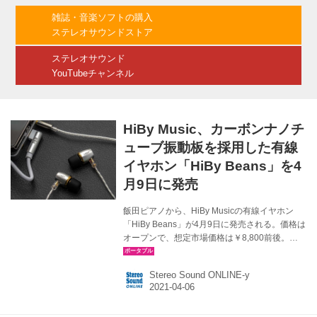
Class AモードとClass ABモードの二種類のヘ
雑誌・音楽ソフトの購入
ッドアンプ回路を備え、ソフトウェアで切り替
ステレオサウンドストア
えも可能。ClassAモードではイヤホンのコント
ロール性能が向上し...
ステレオサウンド
YouTubeチャンネル
HiBy Music、カーボンナノチ
ューブ振動板を採用した有線
イヤホン「HiBy Beans」を4
月9日に発売
飯田ピアノから、HiBy Musicの有線イヤホン
「HiBy Beans」が4月9日に発売される。価格は
オープンで、想定市場価格は￥8,800前後。
HiBy Beansは、同社ではエントリークラスのモ
デルで、10mm径のカーボンナノチューブ振動
Stereo Sound ONLINE-y
板採用のダイナミックドライバーを搭載してい
るのが特徴。通常のPET振動板よりも高周波領
域の再現性を向上させていることに加え、（振