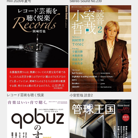
HiVi 2026年夏号
Stereo Sound No.239
レコード芸術を聴く悦楽
小室哲哉 読音2