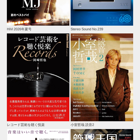
HiVi 2026年夏号
Stereo Sound No.239
レコード芸術を聴く悦楽
小室哲哉 読音2