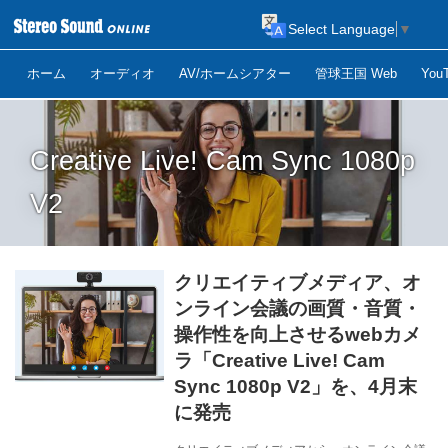
Select Language
▼
ホーム
オーディオ
AV/ホームシアター
管球王国 Web
Yo
Creative Live! Cam Sync 1080p
V2
クリエイティブメディア、オ
ンライン会議の画質・音質・
操作性を向上させるwebカメ
ラ「Creative Live! Cam
Sync 1080p V2」を、4月末
に発売