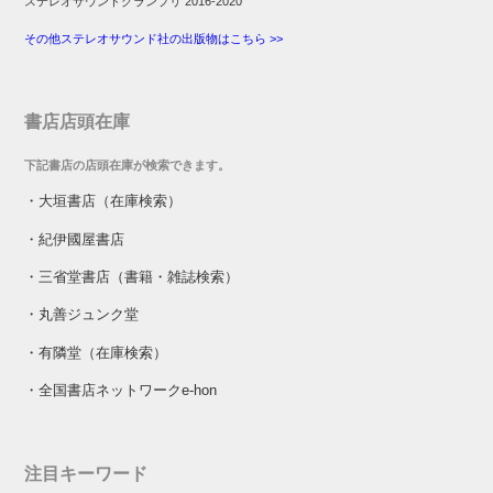
ステレオサウンドグランプリ 2016-2020
その他ステレオサウンド社の出版物はこちら >>
書店店頭在庫
下記書店の店頭在庫が検索できます。
・
大垣書店（在庫検索）
・
紀伊國屋書店
・
三省堂書店（書籍・雑誌検索）
・
丸善ジュンク堂
・
有隣堂（在庫検索）
・
全国書店ネットワークe-hon
注目キーワード