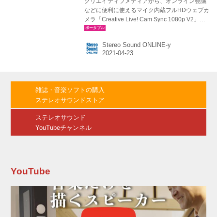
クリエイティブメディアから、オンライン会議
などに便利に使えるマイク内蔵フルHDウェブカ
メラ「Creative Live! Cam Sync 1080p V2」
が、4月下旬に発売される。価格はオープンで、
同社直販サイト価格は￥5,700（税込）。
Stereo Sound ONLINE-y
Creative Live! Cam Sync 1080p V2は、フルHD
のイメージセンサーと大口径レンズを搭載した
スマートコミュニケーション製品。最大約77度
のワイドアングルの撮影が可能で、2～3人での
グループ通話にも使えるようになっている。最
雑誌・音楽ソフトの購入
大解像度は1920×1080/30pだ。 また、改良され
ステレオサウンドストア
たデュアルマイクの搭載で、オンライン会議メ
ン...
ステレオサウンド
YouTubeチャンネル
YouTube