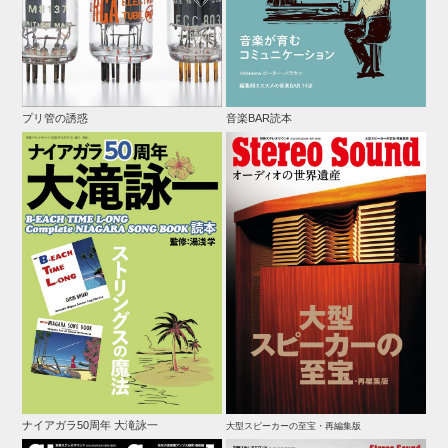
プリ管の誘惑
音楽BAR読本
ナイアガラ50周年 大滝詠一
大型スピーカーの至宝・再編集版