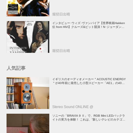
堀切日出晴
インタビュー･ウィズ･ヴァンパイア【世界映画Hakken
伝 from HiVi】クルーズ&ピット競演！N･ジョーダン監
督吸血鬼ホラー
堀切日出晴
人気記事
イギリスのオーディオメーカー＂ACOUSTIC ENERGY
＂が40年前に発売した小型スピーカー「AE1」の40周
年記念モデル登場！
Stereo Sound ONLINE @
ソニーの「BRAVIA 9 Ⅱ」で、RGB Mini LEDバックラ
イトの実力を体験！ これは、“新しいテレビのカテゴリ
ー” だ（後）：麻倉怜士のいいもの研究所 レポート137