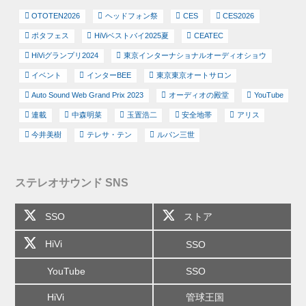
OTOTEN2026
ヘッドフォン祭
CES
CES2026
ポタフェス
HiViベストバイ2025夏
CEATEC
HiViグランプリ2024
東京インターナショナルオーディオショウ
イベント
インターBEE
東京東京オートサロン
Auto Sound Web Grand Prix 2023
オーディオの殿堂
YouTube
連載
中森明菜
玉置浩二
安全地帯
アリス
今井美樹
テレサ・テン
ルパン三世
ステレオサウンド SNS
SSO
ストア
HiVi
SSO
YouTube
SSO
HiVi
管球王国