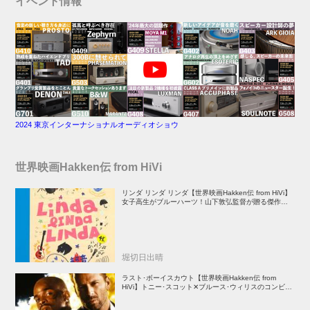
イベント情報
2024 東京インターナショナルオーディオショウ
世界映画Hakken伝 from HiVi
リンダ リンダ リンダ【世界映画Hakken伝 from HiVi】
女子高生がブルーハーツ！山下敦弘監督が贈る傑作青春
学園ストーリー！
堀切日出晴
ラスト･ボーイスカウト【世界映画Hakken伝 from
HiVi】トニー･スコット✕ブルース･ウィリスのコンビが
放つ負け犬アクションの決定版！