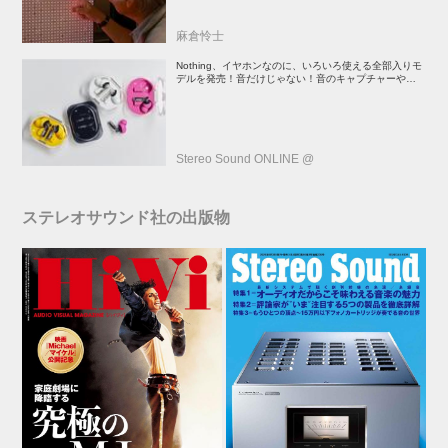
麻倉怜士
Nothing、イヤホンなのに、いろいろ使える全部入りモ
デルを発売！音だけじゃない！音のキャプチャーや、会
話も録音できる
Stereo Sound ONLINE @
ステレオサウンド社の出版物