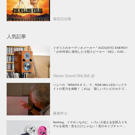
堀切日出晴
人気記事
イギリスのオーディオメーカー＂ACOUSTIC ENERGY
＂が40年前に発売した小型スピーカー「AE1」の40周
年記念モデル登場！
Stereo Sound ONLINE @
ソニーの「BRAVIA 9 Ⅱ」で、RGB Mini LEDバックラ
イトの実力を体験！ これは、“新しいテレビのカテゴリ
ー” だ（後）：麻倉怜士のいいもの研究所 レポート137
麻倉怜士
Nothing、イヤホンなのに、いろいろ使える全部入りモ
デルを発売！音をだけじゃない！音のキャプチャーや、
会話も録音できる