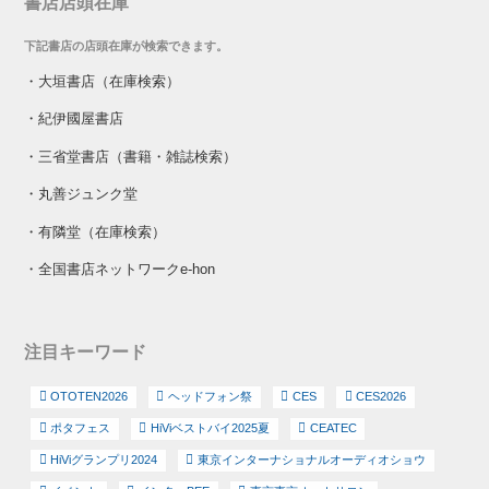
書店店頭在庫
下記書店の店頭在庫が検索できます。
・
大垣書店（在庫検索）
・
紀伊國屋書店
・
三省堂書店（書籍・雑誌検索）
・
丸善ジュンク堂
・
有隣堂（在庫検索）
・
全国書店ネットワークe-hon
注目キーワード
OTOTEN2026
ヘッドフォン祭
CES
CES2026
ポタフェス
HiViベストバイ2025夏
CEATEC
HiViグランプリ2024
東京インターナショナルオーディオショウ