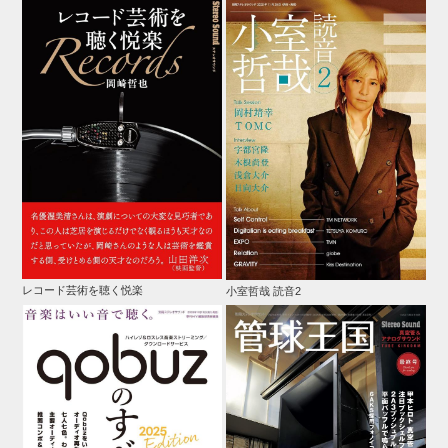
レコード芸術を聴く悦楽
小室哲哉 読音2