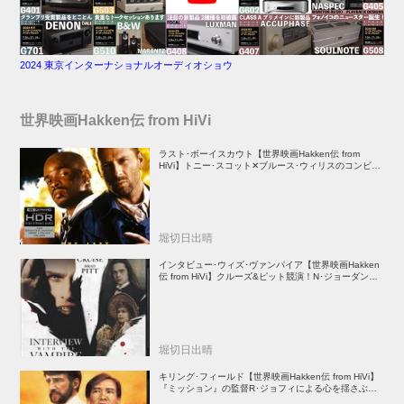
2024 東京インターナショナルオーディオショウ
世界映画Hakken伝 from HiVi
ラスト･ボーイスカウト【世界映画Hakken伝 from
HiVi】トニー･スコット✕ブルース･ウィリスのコンビが
放つ負け犬アクションの決定版！
堀切日出晴
インタビュー･ウィズ･ヴァンパイア【世界映画Hakken
伝 from HiVi】クルーズ&ピット競演！N･ジョーダン監
督吸血鬼ホラー
堀切日出晴
キリング･フィールド【世界映画Hakken伝 from HiVi】
『ミッション』の監督R･ジョフィによる心を揺さぶる
傑作