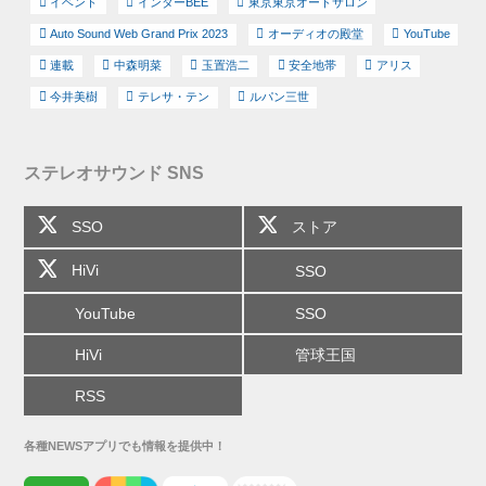
イベント
インターBEE
東京東京オートサロン
Auto Sound Web Grand Prix 2023
オーディオの殿堂
YouTube
連載
中森明菜
玉置浩二
安全地帯
アリス
今井美樹
テレサ・テン
ルパン三世
ステレオサウンド SNS
SSO
ストア
HiVi
SSO
YouTube
SSO
HiVi
管球王国
RSS
各種NEWSアプリでも情報を提供中！