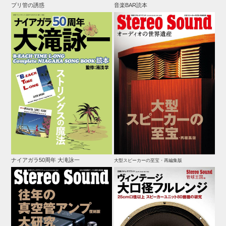
プリ管の誘惑
音楽BAR読本
ナイアガラ50周年 大滝詠一
大型スピーカーの至宝・再編集版