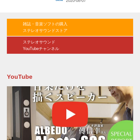
ずつセル生産される製品となる。型番と価格は
以下の通りで、3モデルとも8月中旬の登場予
定。 ●ステレオプリアンプ DELTA PRE
￥1,200,000（税別） ●モノーラルパワーアンプ
雑誌・音楽ソフトの購入
DELTA MONO ￥2,600,000（ペア、税別） ●ス
ステレオサウンドストア
テレオパワーアンプ DELTA STEREO
￥1,600,000（税別） デル...
ステレオサウンド
YouTubeチャンネル
YouTube