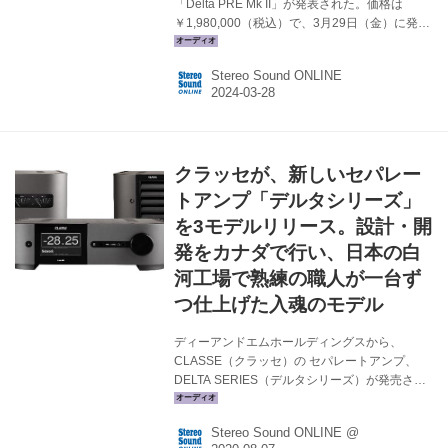
「Delta PRE Mk II」が発表された。価格は
￥1,980,000（税込）で、3月29日（金）に発売
される。 Delta PRE Mk IIは、プリアンプとD/A
コンバーターを統合することにより、すべての
Stereo Sound ONLINE
信号経路を分離、短縮、シンプル化し、リスニ
ング体験を向上させるモデルだ。5バンドのパラ
メトリックEQ（イコライザー）、フレキシブル
なトーン/チルト・コントロール、包括的なバス
マネージメントなどの調整機能を備えており、
クラッセが、新しいセパレー
USB Type-B経由で最大768kHz/32ビットのリニ
アPCM、DSD512を含む、あらゆるエンタテイ
トアンプ「デルタシリーズ」
ンメントの再...
を3モデルリリース。設計・開
発をカナダで行い、日本の白
河工場で熟練の職人が一台ず
つ仕上げた入魂のモデル
ディーアンドエムホールディングスから、
CLASSE（クラッセ）の セパレートアンプ、
DELTA SERIES（デルタシリーズ）が発売され
る。新しいデルタシリーズはカナダのモントリ
オールで開発を行い、ディーアンドエムの白河
Stereo Sound ONLINE @
工場で厳格な品質管理の下、熟練工によって1台