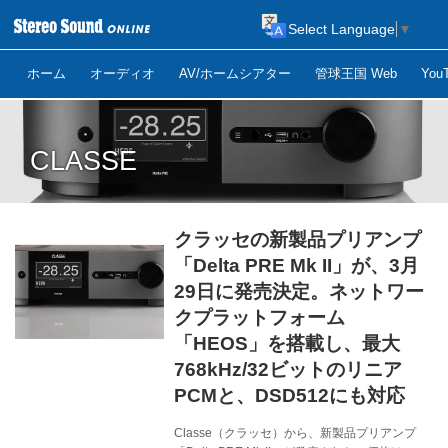
Select Language
▼
ホーム
オーディオ
AV/ホームシアター
管球王国 Web
Yo
CLASSE
クラッセの新製品プリアンプ
「Delta PRE Mk II」が、3月
29日に発売決定。ネットワー
クプラットフォーム
「HEOS」を搭載し、最大
768kHz/32ビットのリニア
PCMと、DSD512にも対応
Classe（クラッセ）から、新製品プリアンプ