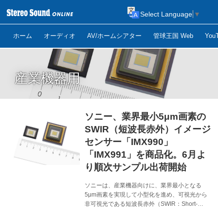
Select Language
▼
ホーム
オーディオ
AV/ホームシアター
管球王国 Web
Yo
産業機器用
ソニー、業界最小5μm画素の
SWIR（短波長赤外）イメージ
センサー「IMX990」
「IMX991」を商品化。6月よ
り順次サンプル出荷開始
ソニーは、産業機器向けに、業界最小となる
5μm画素を実現して小型化を進め、可視光から
非可視光である短波長赤外（SWIR：Short-
Wavelength InfraRed）までの撮像を可能とした