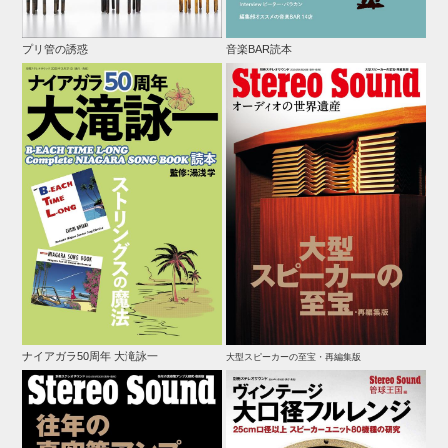
プリ管の誘惑
音楽BAR読本
ナイアガラ50周年 大滝詠一
大型スピーカーの至宝・再編集版