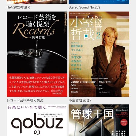
HiVi 2026年夏号
Stereo Sound No.239
レコード芸術を聴く悦楽
小室哲哉 読音2