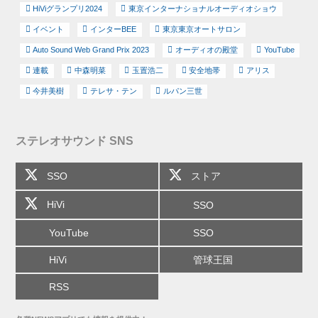
HiViグランプリ2024
東京インターナショナルオーディオショウ
イベント
インターBEE
東京東京オートサロン
Auto Sound Web Grand Prix 2023
オーディオの殿堂
YouTube
連載
中森明菜
玉置浩二
安全地帯
アリス
今井美樹
テレサ・テン
ルパン三世
ステレオサウンド SNS
SSO
ストア
HiVi
SSO
YouTube
SSO
HiVi
管球王国
RSS