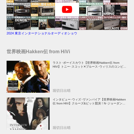
2024 東京インターナショナルオーディオショウ
世界映画Hakken伝 from HiVi
ラスト･ボーイスカウト【世界映画Hakken伝 from
HiVi】トニー･スコット✕ブルース･ウィリスのコンビが
放つ負け犬アクションの決定版！
堀切日出晴
インタビュー･ウィズ･ヴァンパイア【世界映画Hakken
伝 from HiVi】クルーズ&ピット競演！N･ジョーダン監
督吸血鬼ホラー
堀切日出晴