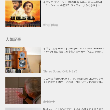
キリング･フィールド【世界映画Hakken伝 from HiVi】
『ミッション』の監督R･ジョフィによる心を揺さぶる
傑作
堀切日出晴
人気記事
イギリスのオーディオメーカー＂ACOUSTIC ENERGY
＂が40年前に発売した小型スピーカー「AE1」の40周
年記念モデル登場！
Stereo Sound ONLINE @
ソニーの「BRAVIA 9 Ⅱ」で、RGB Mini LEDバックラ
イトの実力を体験！ これは、“新しいテレビのカテゴリ
ー” だ（後）：麻倉怜士のいいもの研究所 レポート137
麻倉怜士
Nothing、イヤホンなのに、いろいろ使える全部入りモ