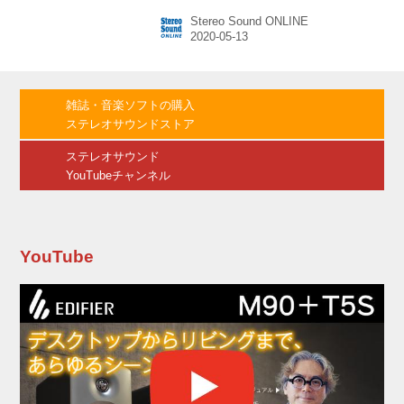
SWIRイメージセンサー2タイプ「IMX990」
Stereo Sound ONLINE
「IMX991」を商品化した。 ※トップ画面は、
SWIRイメージセンサー「IMX990」。左はセラ
ミックLGAパッケージ。右は電子冷却素子に内
蔵セラミックPGAパッケージ 「IMX990」 1/2型
（対角8.2mm）有効134万画素 SWIRイメージ
雑誌・音楽ソフトの購入
センサー 電子冷却素子内蔵セラミックPGAパッ
ステレオサウンドストア
ケージ 2020年7月サンプル出荷予定 価格
￥900,0...
ステレオサウンド
YouTubeチャンネル
YouTube