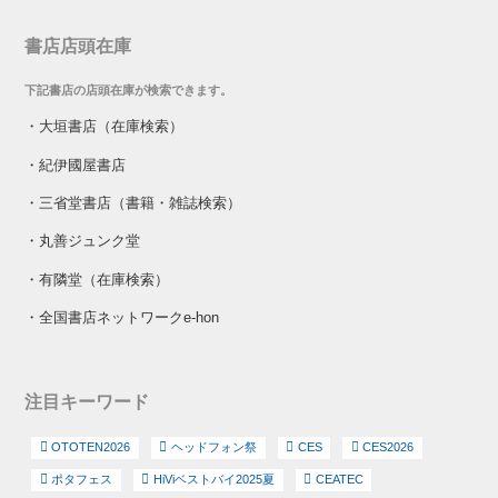
書店店頭在庫
下記書店の店頭在庫が検索できます。
・
大垣書店（在庫検索）
・
紀伊國屋書店
・
三省堂書店（書籍・雑誌検索）
・
丸善ジュンク堂
・
有隣堂（在庫検索）
・
全国書店ネットワークe-hon
注目キーワード
OTOTEN2026
ヘッドフォン祭
CES
CES2026
ポタフェス
HiViベストバイ2025夏
CEATEC