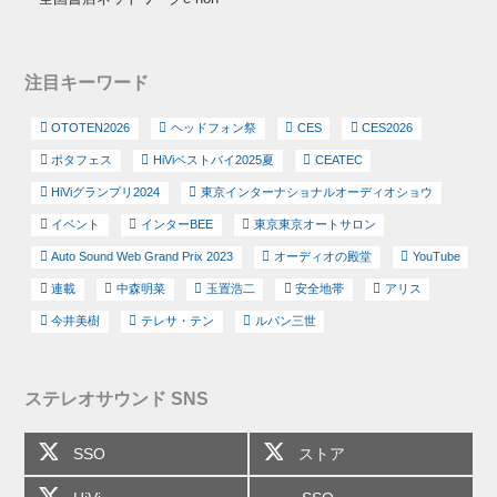
注目キーワード
OTOTEN2026
ヘッドフォン祭
CES
CES2026
ポタフェス
HiViベストバイ2025夏
CEATEC
HiViグランプリ2024
東京インターナショナルオーディオショウ
イベント
インターBEE
東京東京オートサロン
Auto Sound Web Grand Prix 2023
オーディオの殿堂
YouTube
連載
中森明菜
玉置浩二
安全地帯
アリス
今井美樹
テレサ・テン
ルパン三世
ステレオサウンド SNS
SSO
ストア