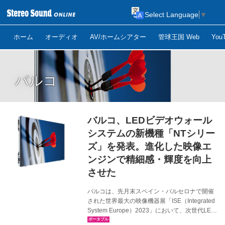
Select Language
▼
ホーム
オーディオ
AV/ホームシアター
管球王国 Web
Yo
バルコ
バルコ、LEDビデオウォール
システムの新機種「NTシリー
ズ」を発表。進化した映像エ
ンジンで精細感・輝度を向上
させた
バルコは、先月末スペイン・バルセロナで開催
された世界最大の映像機器展「ISE（Integrated
System Europe）2023」において、次世代LED
ビデオウォールの新製品「NTシリーズ」を発表