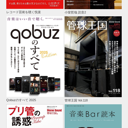
レコード芸術を聴く悦楽
小室哲哉 読音2
Qobuzのすべて 2025
管球王国 Vol.118