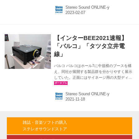
した。 NTシリーズは、LEDを使用したユニット
Stereo Sound ONLINE-y
式の壁面型表示素子＝ビデオウォールで、組み
合わせることで大画面を実現するシステム。今
回、独自の高精細表示技術「TruePix」と、
「Gen2（第2世代）」に進化したビデオプロセ
ッサー「Infinipix」を搭載することで、さらなる
【インターBEE2021速報】
高精細表示と大画面の映像表示を可能にした、
としている。 その第2世代目に進化したInfinipix
「バルコ」「タツタ立井電
の搭載によって...
線」
バルコ バルコはホール7に中規模のブースを構
え、同社が展開する製品群を分かりやすく展示
していた。正面にはサイネージ用の大型ディス
プレイ――LED製と液晶製――を見せ、来場者
の関心を集めていた。LEDモデル「LED
Stereo Sound ONLINE-y
XT1.2」は、一枚27インチサイズのモジュール
を16枚組み合わせた108インチサイズで展示。
画素ピッチは1.2mmと、LEDは高密度に配置さ
れており、明るさは800nits（HDRに対応）とい
うスペックを持つ。 一方液晶式の
雑誌・音楽ソフトの購入
「Unisee700」は、一枚あたり55インチのモジ
ステレオサウンドストア
ュールを9枚組み合わせて、160インチ相当の画
面を構成しており、明るさは500nits、700nits...