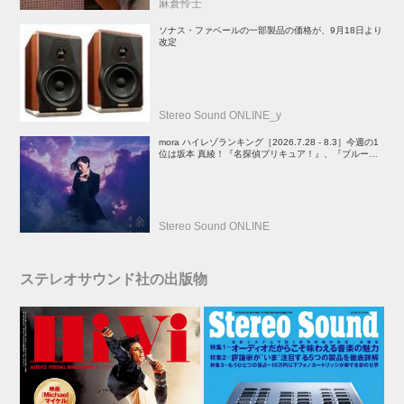
麻倉怜士
ソナス・ファベールの一部製品の価格が、9月18日より
改定
Stereo Sound ONLINE_y
mora ハイレゾランキング［2026.7.28 - 8.3］今週の1
位は坂本 真綾！『名探偵プリキュア！』、『ブルーア
ーカイブ』、『映画ちいかわ 人魚の島のひみつ』関連
楽曲や、YOASOBIのEP、PenthouseのALもランクイ
ン
Stereo Sound ONLINE
ステレオサウンド社の出版物