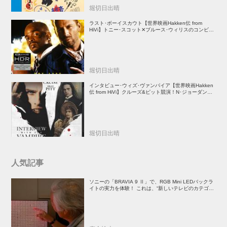
堀切日出晴
ラスト･ボーイスカウト【世界映画Hakken伝 from
HiVi】トニー･スコット✕ブルース･ウィリスのコンビが
放つ負け犬アクションの決定版！
堀切日出晴
インタビュー･ウィズ･ヴァンパイア【世界映画Hakken
伝 from HiVi】クルーズ&ピット競演！N･ジョーダン監
督吸血鬼ホラー
堀切日出晴
人気記事
ソニーの「BRAVIA 9 Ⅱ」で、RGB Mini LEDバックラ
イトの実力を体験！ これは、“新しいテレビのカテゴリ
ー” だ（後）：麻倉怜士のいいもの研究所 レポート137