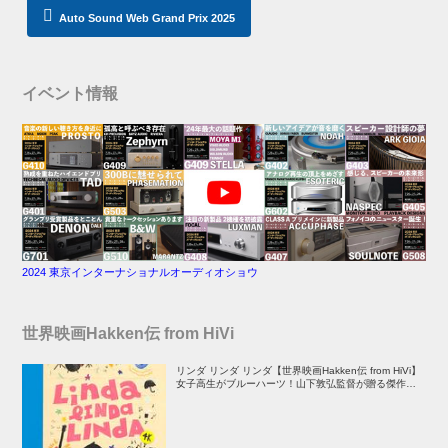
Auto Sound Web Grand Prix 2025
イベント情報
2024 東京インターナショナルオーディオショウ
世界映画Hakken伝 from HiVi
リンダ リンダ リンダ【世界映画Hakken伝 from HiVi】
女子高生がブルーハーツ！山下敦弘監督が贈る傑作青春
学園ストーリー！