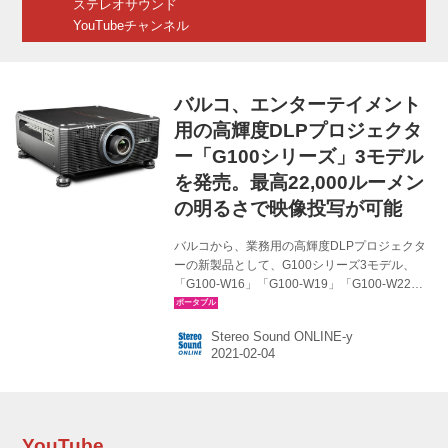
ステレオサウンド
YouTubeチャンネル
バルコ、エンターテイメント
用の高輝度DLPプロジェクタ
ー「G100シリーズ」3モデル
を発売。最高22,000ルーメン
の明るさで映像投写が可能
バルコから、業務用の高輝度DLPプロジェクタ
ーの新製品として、G100シリーズ3モデル、
「G100-W16」「G100-W19」「G100-W22」
が発売された。 今回発売のG100シリーズは、1
チップDLP仕様のプロジェクターで、その輝度
Stereo Sound ONLINE-y
によって、16,000ルーメン（W16）、19,000ル
ーメン（W19）、22,000ルーメン（W22）の３
機種をラインナップする。同社が展開するＧシ
リーズの中でも、一番明るい映像の投写が可能
としている。 用途としては、プラネタリウム・
テーマパーク・イベント等、様々なエンターテ
YouTube