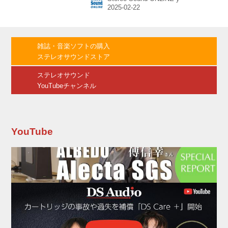
ワ国際映画祭などの国際的な映画祭に出品さ
れ、日本映画監督協会新人賞を受賞した『洗
骨』（2019）の照屋年之監督の６年ぶりの最新
作。「かなさんどー」とは沖縄の方言で“愛おし
い”を意味する言葉で、本作は沖縄県の伊江島を
雑誌・音楽ソフトの購入
舞台に、実力派キャストにて情緒豊かに紡がれ
ステレオサウンドストア
る“家族の愛と許しの物語”となっている。 1月
31日（金）には沖縄で先行公開され、初日から
ステレオサウンド
の3日間で累計動員4,403人、興...
YouTubeチャンネル
YouTube