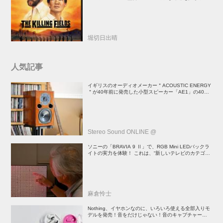
傑作
堀切日出晴
人気記事
イギリスのオーディオメーカー＂ACOUSTIC ENERGY
＂が40年前に発売した小型スピーカー「AE1」の40周
年記念モデル登場！
Stereo Sound ONLINE @
ソニーの「BRAVIA 9 Ⅱ」で、RGB Mini LEDバックラ
イトの実力を体験！ これは、“新しいテレビのカテゴリ
ー” だ（後）：麻倉怜士のいいもの研究所 レポート137
麻倉怜士
Nothing、イヤホンなのに、いろいろ使える全部入りモ
デルを発売！音をだけじゃない！音のキャプチャーや、
会話も録音できる