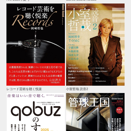
レコード芸術を聴く悦楽
小室哲哉 読音2