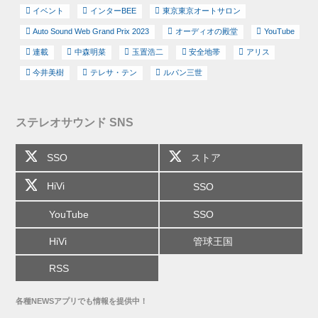
イベント
インターBEE
東京東京オートサロン
Auto Sound Web Grand Prix 2023
オーディオの殿堂
YouTube
連載
中森明菜
玉置浩二
安全地帯
アリス
今井美樹
テレサ・テン
ルパン三世
ステレオサウンド SNS
SSO
ストア
HiVi
SSO
YouTube
SSO
HiVi
管球王国
RSS
各種NEWSアプリでも情報を提供中！