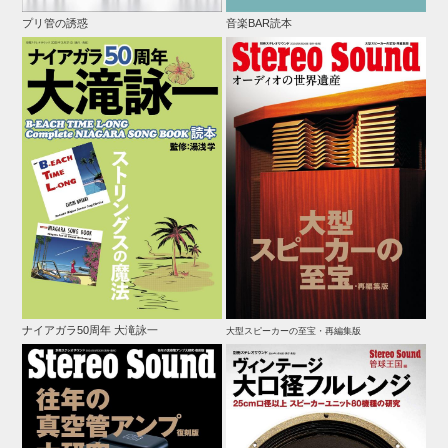
プリ管の誘惑
音楽BAR読本
ナイアガラ50周年 大滝詠一
大型スピーカーの至宝・再編集版