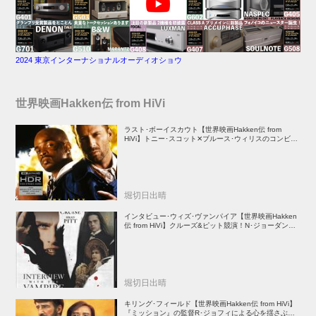
2024 東京インターナショナルオーディオショウ
世界映画Hakken伝 from HiVi
ラスト･ボーイスカウト【世界映画Hakken伝 from
HiVi】トニー･スコット✕ブルース･ウィリスのコンビが
放つ負け犬アクションの決定版！
堀切日出晴
インタビュー･ウィズ･ヴァンパイア【世界映画Hakken
伝 from HiVi】クルーズ&ピット競演！N･ジョーダン監
督吸血鬼ホラー
堀切日出晴
キリング･フィールド【世界映画Hakken伝 from HiVi】
『ミッション』の監督R･ジョフィによる心を揺さぶる