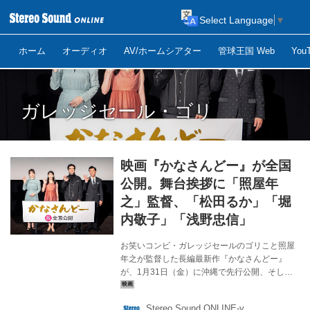
Select Language
▼
ホーム
オーディオ
AV/ホームシアター
管球王国 Web
Yo
ガレッジセール・ゴリ
映画『かなさんどー』が全国
公開。舞台挨拶に「照屋年
之」監督、「松田るか」「堀
内敬子」「浅野忠信」
お笑いコンビ・ガレッジセールのゴリこと照屋
年之が監督した長編最新作『かなさんどー』
が、1月31日（金）に沖縄で先行公開、そして
本日、全国公開を記念し、キャスト3名と照屋監
督による舞台挨拶が行なわれた。 本作はモスク
Stereo Sound ONLINE-y