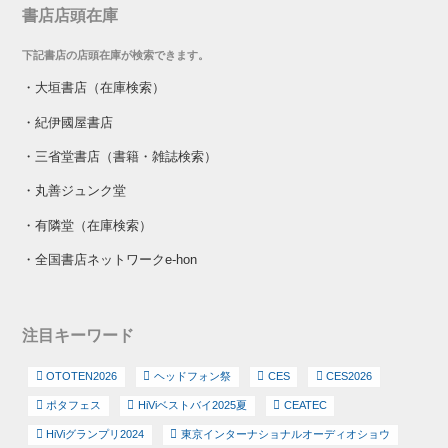
書店店頭在庫
下記書店の店頭在庫が検索できます。
・
大垣書店（在庫検索）
・
紀伊國屋書店
・
三省堂書店（書籍・雑誌検索）
・
丸善ジュンク堂
・
有隣堂（在庫検索）
・
全国書店ネットワークe-hon
注目キーワード
OTOTEN2026
ヘッドフォン祭
CES
CES2026
ポタフェス
HiViベストバイ2025夏
CEATEC
HiViグランプリ2024
東京インターナショナルオーディオショウ