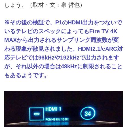
しょう。（取材・文：泉 哲也）
※その後の検証で、P1のHDMI出力をつないで
いるテレビのスペックによってもFire TV 4K
MAXから出力されるサンプリング周波数が変
わる現象が散見されました。HDMI2.1/eARC対
応テレビでは96kHzや192kHzで出力されます
が、それ以外の場合は48kHzに制限されること
もあるようです。