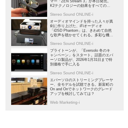
マー「ZEN Stream 3」が本日発売。
K2テクノロジーの効果をすべての
DACで楽しめる
Stereo Sound ONLINE-i
オーディオマインドを持った人々が真
剣に作り上げた、iFiオーディオ
「iDSD Phantom」は、きわめて自然
な歌声を聴かせてくれる。多彩な機能
の使いこなしも、取り組み甲斐があり
Stereo Sound ONLINE-i
そうだ
ブライトーンが、「Eversolo 冬のキ
ャンペーン」をスタート。話題のエバ
ーソロ製品が、2026年1月31日まで特
別価格で手に入る
Stereo Sound ONLINE-i
エバーソロのストリーミングプレーヤ
ー、全モデルを試聴できる。新富町の
On and Onでネットワークのグレード
アップを検討してみては？
Web Marketing-i