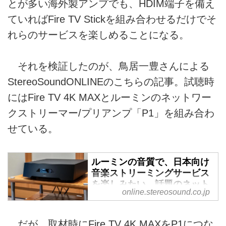
とが多い海外製アンプでも、HDIM端子を備え
ていればFire TV Stickを組み合わせるだけでそ
れらのサービスを楽しめることになる。
それを検証したのが、鳥居一豊さんによる
StereoSoundONLINEのこちらの記事。試聴時
にはFire TV 4K MAXとルーミンのネットワー
クストリーマー/プリアンプ「P1」を組み合わ
せている。
ルーミンの音質で、日本向け
音楽ストリーミングサービス
を楽しみたい。話題のネット
online.stereosound.co.jp
ワークストリーマー「LUMIN
P1」で、「Amazon Music」
の再生方法を徹底検証 -
だが、取材時にFire TV 4K MAXをP1につな