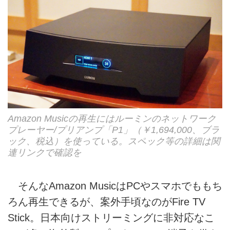
Amazon Musicの再生にはルーミンのネットワーク
プレーヤー/プリアンプ「P1」（￥1,694,000、ブラ
ック、税込）を使っている。スペック等の詳細は関
連リンクで確認を
そんなAmazon MusicはPCやスマホでももち
ろん再生できるが、案外手頃なのがFire TV
Stick。日本向けストリーミングに非対応なこ