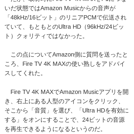
Stereo Sound ONLINE
いだ状態ではAmazon Musicからの音声が
ネットワークオーディオプレーヤ
「48kHz/16ビット」のリニアPCMで伝送され
ーを中心にラインナップしてきた
LUMIN（ルーミン）は、今では一
ていて、もともとのUltra HD（96kHz/24ビッ
体型システムやパワーアンプなど
ト）クォリティではなかった。
まで展開するハイエンドブランド
に成長した。
そんなルーミン製品で今回注目し
この点についてAmazon側に質問を送ったと
たのは、ARCに対応したHDMI端
ころ、Fire TV 4K MAXの使い熟しをアドバイ
子を持ち、プリアンプ機能まで備
スしてくれた。
えた「LUMIN P1」。多様なデジ
タル、アナログ機器との接続が可
能で、Amazon Fire TV Stickなど
Fire TV 4K MAXでAmazon Musicアプリを開
を組み合わせれば日本で契約でき
き、右上にある人型のアイコンをクリック、
るハイレゾストリーミング音楽サ
ービスまで楽しめる。今回は特に
そこから「音質」を選び、「Ultra HDを有効に
「Amazon Music...
する」をオンにすることで、24ビットの音源
を再生できるようになるというのだ。