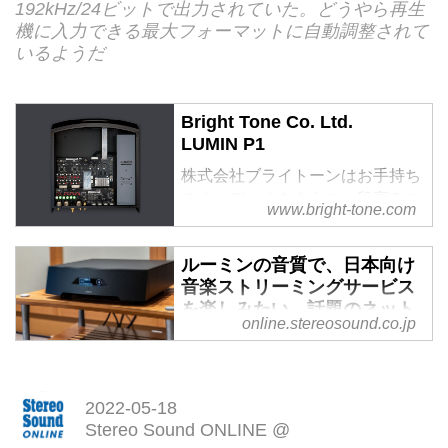
192kHz/24ビットで出力されていた。どうやら再生
機に入力できる最大フォーマットに自動調整されて
いるようだ
Bright Tone Co. Ltd.
LUMIN P1
株式会社ブライトーンはお手持ち
のオーディオをさらに一段高みに
www.bright-tone.com
引き揚げる「突き抜けたオーディ
オ機器を提供する」ことを目的と
ルーミンの音質で、日本向け
して各種音響機器（オーディオ、
音楽ストリーミングサービス
楽器、AV）の開発・販売を行な
を楽しみたい。話題のネット
っています。
online.stereosound.co.jp
ワークストリーマー「LUMIN
P1」で、「Amazon Music」
の再生方法を徹底検証 -
Stereo Sound ONLINE
2022-05-18
Stereo Sound ONLINE @
ネットワークオーディオプレーヤ