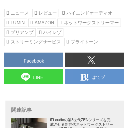
ーを中心にラインナップしてきた
LUMIN（ルーミン）は、今では一
ニュース
レビュー
ハイエンドオーディオ
体型システムやパワーアンプなど
まで展開するハイエンドブランド
LUMIN
AMAZON
ネットワークストリーマー
に成長した。
プリアンプ
ハイレゾ
そんなルーミン製品で今回注目し
たのは、ARCに対応したHDMI端
ストリーミングサービス
ブライトーン
子を持ち、プリアンプ機能まで備
えた「LUMIN P1」。多様なデジ
タル、アナログ機器との接続が可
Facebook
能で、Amazon Fire TV Stickなど
を組み合わせれば日本で契約でき
はてブ
LINE
るハイレゾストリーミング音楽サ
ービスまで楽しめる。今回は特に
「Amazon Music...
関連記事
iFi audioの第3世代ZENシリーズを完
成させる新世代ネットワークストリー