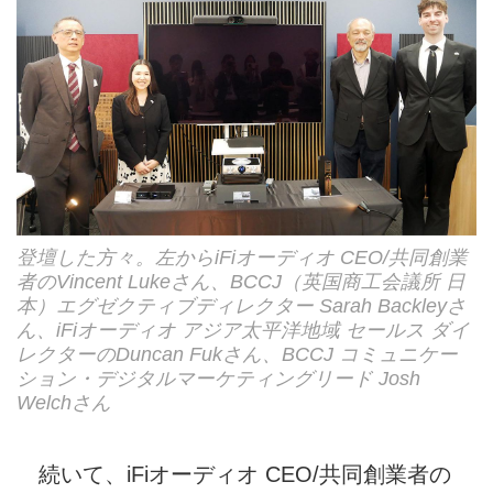
登壇した方々。左からiFiオーディオ CEO/共同創業
者のVincent Lukeさん、BCCJ（英国商工会議所 日
本）エグゼクティブディレクター Sarah Backleyさ
ん、iFiオーディオ アジア太平洋地域 セールス ダイ
レクターのDuncan Fukさん、BCCJ コミュニケー
ション・デジタルマーケティングリード Josh
Welchさん
続いて、iFiオーディオ CEO/共同創業者の