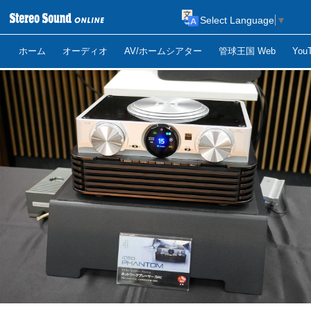
Select Language
▼
ホーム
オーディオ
AV/ホームシアター
管球王国 Web
Yo