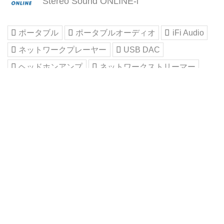
Stereo Sound ONLINE-i
ポータブル
ポータブルオーディオ
iFi Audio
ネットワークプレーヤー
USB DAC
ヘッドホンアンプ
ネットワークストリーマー
Facebook
はてブ
LINE
関連記事
iFi audioの第3世代ZENシリーズを完
成させる新世代ネットワークストリー
マー「ZEN Stream 3」が本日発売。