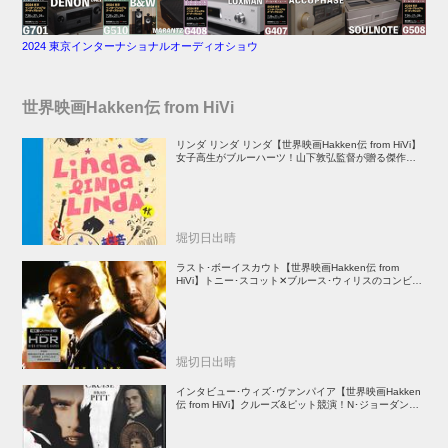
2024 東京インターナショナルオーディオショウ
世界映画Hakken伝 from HiVi
リンダ リンダ リンダ【世界映画Hakken伝 from HiVi】
女子高生がブルーハーツ！山下敦弘監督が贈る傑作青春
学園ストーリー！
堀切日出晴
ラスト･ボーイスカウト【世界映画Hakken伝 from
HiVi】トニー･スコット✕ブルース･ウィリスのコンビが
放つ負け犬アクションの決定版！
堀切日出晴
インタビュー･ウィズ･ヴァンパイア【世界映画Hakken
伝 from HiVi】クルーズ&ピット競演！N･ジョーダン監
督吸血鬼ホラー