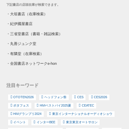
下記書店の店頭在庫が検索できます。
・
大垣書店（在庫検索）
・
紀伊國屋書店
・
三省堂書店（書籍・雑誌検索）
・
丸善ジュンク堂
・
有隣堂（在庫検索）
・
全国書店ネットワークe-hon
注目キーワード
OTOTEN2026
ヘッドフォン祭
CES
CES2026
ポタフェス
HiViベストバイ2025夏
CEATEC
HiViグランプリ2024
東京インターナショナルオーディオショウ
イベント
インターBEE
東京東京オートサロン