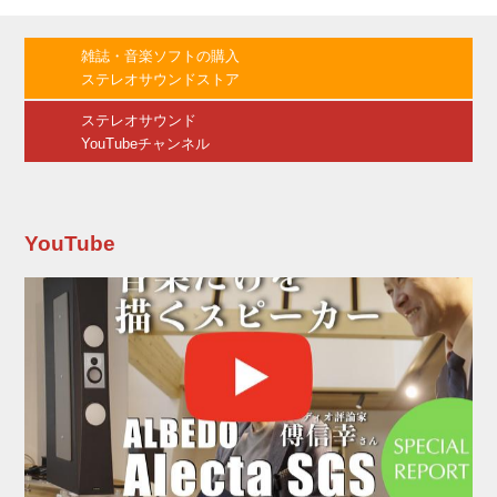
ーズ」 SS-5：￥77,000（税別、スタンド長
500mm） SS-6：￥80,000（税別、スタンド長
600mm） SS-7：￥87,000（税別、スタンド長
雑誌・音楽ソフトの購入
700mm） オーディオラック「アンプ用1段モデ
ステレオサウンドストア
ル」 HF-A：￥97,000（税別、奥行600mm) HF-
B：￥9...
ステレオサウンド
YouTubeチャンネル
YouTube