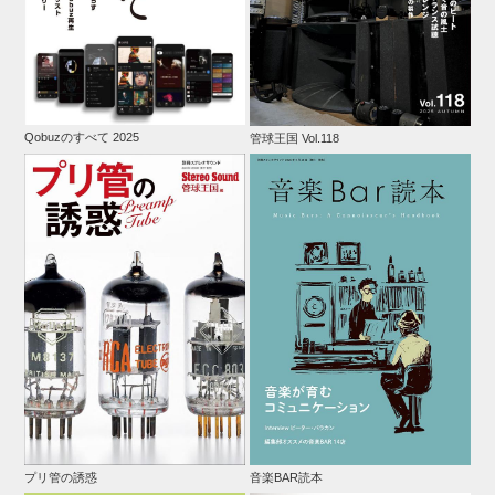
Qobuzのすべて 2025
管球王国 Vol.118
プリ管の誘惑
音楽BAR読本