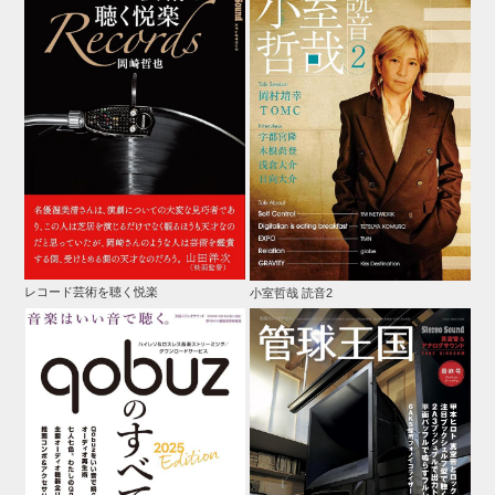
レコード芸術を聴く悦楽
小室哲哉 読音2