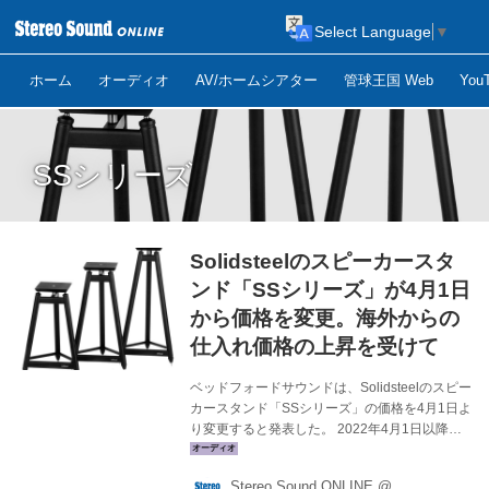
Select Language
▼
ホーム
オーディオ
AV/ホームシアター
管球王国 Web
Yo
SSシリーズ
Solidsteelのスピーカースタ
ンド「SSシリーズ」が4月1日
から価格を変更。海外からの
仕入れ価格の上昇を受けて
ベッドフォードサウンドは、Solidsteelのスピー
カースタンド「SSシリーズ」の価格を4月1日よ
り変更すると発表した。 2022年4月1日以降の
新価格 SS-7 ￥113,080（税込） SS-6
￥104,280（税込） SS-5 ￥100,980（税込） ※
Stereo Sound ONLINE @