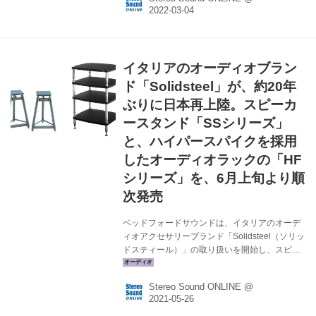
すべて2台1組ペア価格 昨年の5月にベッドフォ
ードサウンドが新たに取り扱いを開始し、約20
年ぶりに日本国内で販売されていたが、昨今の
新型コロナウィルスの影響による原材料価格の
高騰や、海外からの仕入れ価格の上昇により、
イタリアのオーディオブラン
やむなく値上げすることになったという。 購入
を検討している方は、是非3月中のご決断をおす
ド「Solidsteel」が、約20年
すめしたい。 【 関連記...
ぶりに日本再上陸。スピーカ
ースタンド「SSシリーズ」
と、ハイパースパイクを採用
したオーディオラックの「HF
シリーズ」を、6月上旬より順
次発売
ベッドフォードサウンドは、イタリアのオーデ
ィオアクセサリーブランド「Solidsteel（ソリッ
ドスティール）」の取り扱いを開始し、スピー
カースタンド「SSシリーズ」を6月上旬、オー
ディオラック「HFシリーズ」を6月中旬に、そ
Stereo Sound ONLINE @
れぞれ発売すると発表した。ラインナップと価
格は以下の通り。 スピーカースタンド「SSシリ