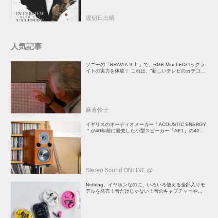
堀切日出晴
人気記事
ソニーの「BRAVIA 9 Ⅱ」で、RGB Mini LEDバックラ
イトの実力を体験！ これは、“新しいテレビのカテゴリ
ー” だ（後）：麻倉怜士のいいもの研究所 レポート137
麻倉怜士
イギリスのオーディオメーカー＂ACOUSTIC ENERGY
＂が40年前に発売した小型スピーカー「AE1」の40周
年記念モデル登場！
Stereo Sound ONLINE @
Nothing、イヤホンなのに、いろいろ使える全部入りモ
デルを発売！音だけじゃない！音のキャプチャーや、会
話も録音できる