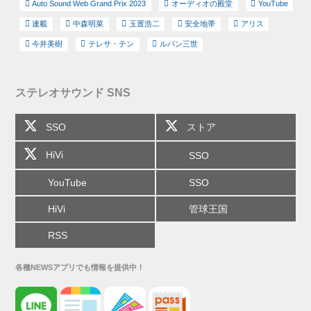
Auto Sound Web Grand Prix 2023
オーディオの殿堂
YouTube
連載
中森明菜
玉置浩二
安全地帯
アリス
今井美樹
テレサ・テン
ルパン三世
ステレオサウンド SNS
SSO
ストア
HiVi
SSO
YouTube
SSO
HiVi
管球王国
RSS
各種NEWSアプリでも情報を提供中！