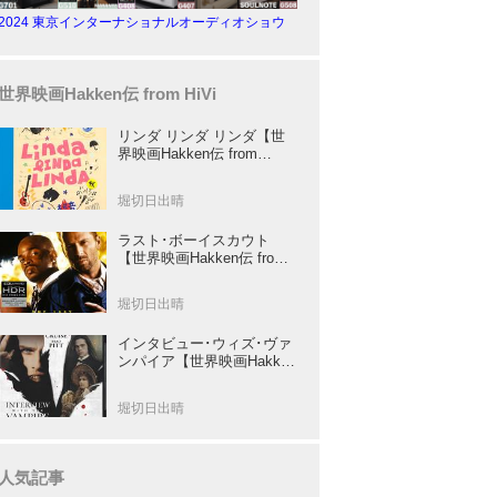
2024 東京インターナショナルオーディオショウ
世界映画Hakken伝 from HiVi
リンダ リンダ リンダ【世
界映画Hakken伝 from
HiVi】女子高生がブルーハ
ーツ！山下敦弘監督が贈る
堀切日出晴
傑作青春学園ストーリー！
ラスト･ボーイスカウト
【世界映画Hakken伝 from
HiVi】トニー･スコット✕ブ
ルース･ウィリスのコンビ
堀切日出晴
が放つ負け犬アクションの
決定版！
インタビュー･ウィズ･ヴァ
ンパイア【世界映画Hakken
伝 from HiVi】クルーズ&ピ
ット競演！N･ジョーダン監
堀切日出晴
督吸血鬼ホラー
人気記事