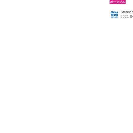
￥44,000
後） 「SRS
Stereo
スピーカー
は堅調な伸び
プ。今年は昨