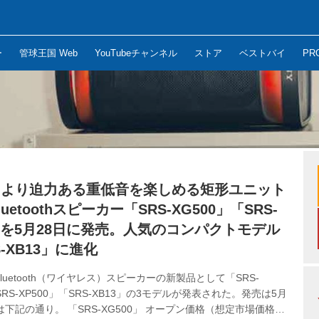
ー
管球王国 Web
YouTubeチャンネル
ストア
ベストバイ
PR
、より迫力ある重低音を楽しめる矩形ユニット
uetoothスピーカー「SRS-XG500」「SRS-
0」を5月28日に発売。人気のコンパクトモデル
-XB13」に進化
luetooth（ワイヤレス）スピーカーの新製品として「SRS-
SRS-XP500」「SRS-XB13」の3モデルが発表された。発売は5月
は下記の通り。 「SRS-XG500」 オープン価格（想定市場価格