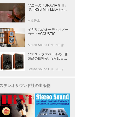
ソニーの「BRAVIA 9 Ⅱ」
で、RGB Mini LEDバック
ライトの実力を体験！ これ
は、“新しいテレビのカテゴ
麻倉怜士
リー” だ（後）：麻倉怜士
のいいもの研究所 レポート
イギリスのオーディオメー
137
カー＂ACOUSTIC
ENERGY＂が40年前に発売
した小型スピーカー
Stereo Sound ONLINE @
「AE1」の40周年記念モデ
ル登場！
ソナス・ファベールの一部
製品の価格が、9月18日よ
り改定
Stereo Sound ONLINE_y
ステレオサウンド社の出版物