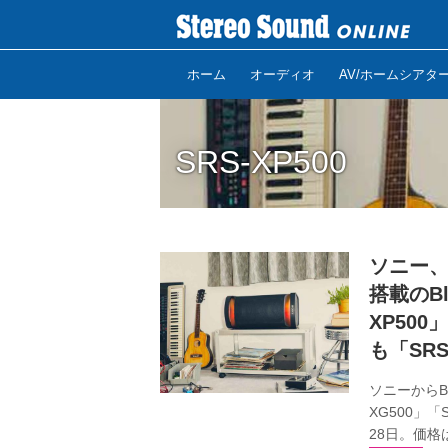
ホーム
オーディオ
AV/ホームシアタ
SRS-XP500
ソニー
搭載のBl
XP50
も「SRS
ソニーからB
XG500」「
28日。価格