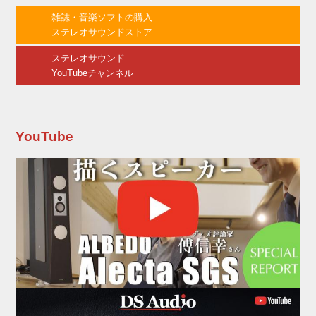
GN01」（こちらは有線式）で寄せられたユー
雑誌・音楽ソフトの購入
ザーからの要望に応え、大幅に改良・進化を遂
ステレオサウンドストア
げているのが特徴となる（GN01は併売）。 ま
ずはGN01の足跡から紹介すると、発売年度の
ステレオサウンド
202...
YouTubeチャンネル
YouTube