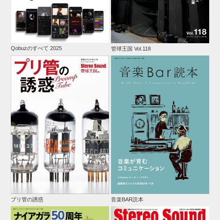
Qobuzのすべて 2025
管球王国 Vol.118
プリ管の誘惑
音楽BAR読本