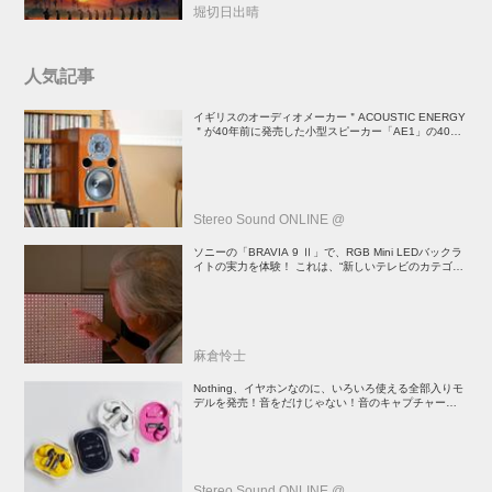
堀切日出晴
人気記事
イギリスのオーディオメーカー＂ACOUSTIC ENERGY
＂が40年前に発売した小型スピーカー「AE1」の40周
年記念モデル登場！
Stereo Sound ONLINE @
ソニーの「BRAVIA 9 Ⅱ」で、RGB Mini LEDバックラ
イトの実力を体験！ これは、“新しいテレビのカテゴリ
ー” だ（後）：麻倉怜士のいいもの研究所 レポート137
麻倉怜士
Nothing、イヤホンなのに、いろいろ使える全部入りモ
デルを発売！音をだけじゃない！音のキャプチャーや、
会話も録音できる
Stereo Sound ONLINE @