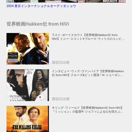
2024 東京インターナショナルオーディオショウ
世界映画Hakken伝 from HiVi
ラスト･ボーイスカウト【世界映画Hakken伝 from
HiVi】トニー･スコット✕ブルース･ウィリスのコンビが
放つ負け犬アクションの決定版！
堀切日出晴
インタビュー･ウィズ･ヴァンパイア【世界映画Hakken
伝 from HiVi】クルーズ&ピット競演！N･ジョーダン監
督吸血鬼ホラー
堀切日出晴
キリング･フィールド【世界映画Hakken伝 from HiVi】
『ミッション』の監督R･ジョフィによる心を揺さぶる
傑作