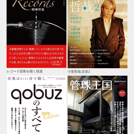
レコード芸術を聴く悦楽
小室哲哉 読音2