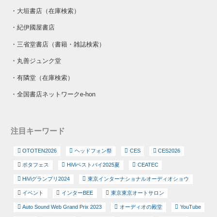
・
大垣書店（在庫検索）
・
紀伊國屋書店
・
三省堂書店（書籍・雑誌検索）
・
丸善ジュンク堂
・
有隣堂（在庫検索）
・
全国書店ネットワークe-hon
注目キーワード
OTOTEN2026
ヘッドフォン祭
CES
CES2026
ポタフェス
HiViベストバイ2025夏
CEATEC
HiViグランプリ2024
東京インターナショナルオーディオショウ
イベント
インターBEE
東京東京オートサロン
Auto Sound Web Grand Prix 2023
オーディオの殿堂
YouTube