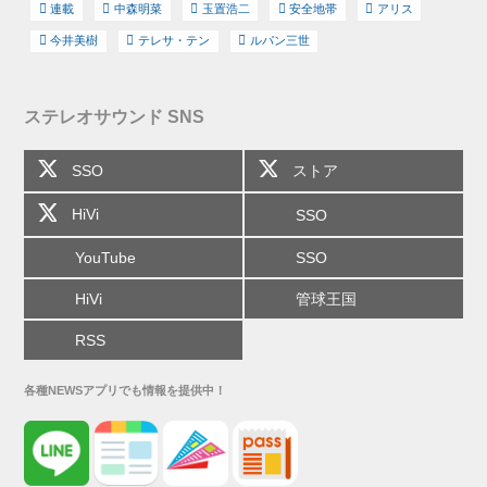
連載
中森明菜
玉置浩二
安全地帯
アリス
今井美樹
テレサ・テン
ルパン三世
ステレオサウンド SNS
SSO
ストア
HiVi
SSO
YouTube
SSO
HiVi
管球王国
RSS
各種NEWSアプリでも情報を提供中！