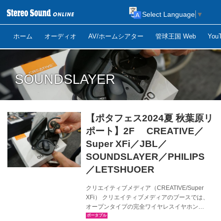
Select Language
▼
ホーム
オーディオ
AV/ホームシアター
管球王国 Web
Yo
SOUNDSLAYER
【ポタフェス2024夏 秋葉原リ
ポート】2F CREATIVE／
Super XFi／JBL／
SOUNDSLAYER／PHILIPS
／LETSHUOER
クリエイティブメディア（CREATIVE/Super
XFi） クリエイティブメディアのブースでは、
オープンタイプの完全ワイヤレスイヤホン
「Creative Outlier Go」（直販サイト価格