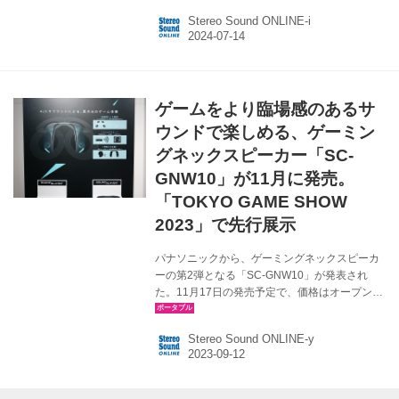
￥7.980、7月31日まで発売記念価格￥5,980、
Stereo Sound ONLINE-i
税込）を体験可能だ。 カスタムチューニングを
施した14.2mmダイナミック型ドライバーを搭
載し、柔軟性のあるイヤーフックと広い可動範
囲を備えることで、快適な装着性を実現した。
実際に会場でCreative Outlier Goの音を確認さ
ゲームをより臨場感のあるサ
せてもらったが、騒がしい中でも音楽の旋律が
しっかり聴き取れ、かつ隣の人との会話もスム
ウンドで楽しめる、ゲーミン
ーズにできた。これなら屋...
グネックスピーカー「SC-
GNW10」が11月に発売。
「TOKYO GAME SHOW
2023」で先行展示
パナソニックから、ゲーミングネックスピーカ
ーの第2弾となる「SC-GNW10」が発表され
た。11月17日の発売予定で、価格はオープン
（想定市場価格は￥37,000前後）。 SC-
GNW10は、「SOUND SLAYER」というサブブ
Stereo Sound ONLINE-y
ランドを冠したゲーミングデバイスの新製品
で、上で紹介したように、肩乗せ式＝ネックタ
イプのワイヤレススピーカー。2021年に発売さ
れたSOUND SLAYERブランドの初号機「SC-