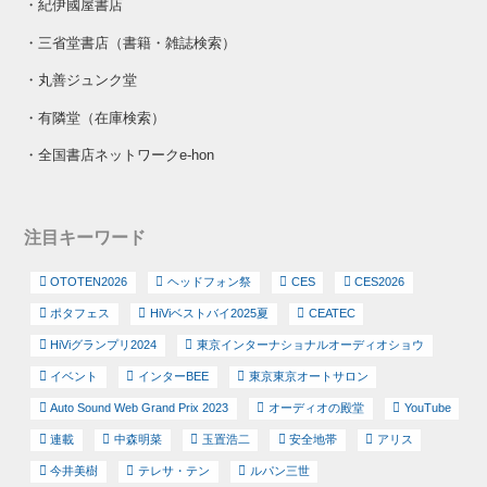
・
紀伊國屋書店
・
三省堂書店（書籍・雑誌検索）
・
丸善ジュンク堂
・
有隣堂（在庫検索）
・
全国書店ネットワークe-hon
注目キーワード
OTOTEN2026
ヘッドフォン祭
CES
CES2026
ポタフェス
HiViベストバイ2025夏
CEATEC
HiViグランプリ2024
東京インターナショナルオーディオショウ
イベント
インターBEE
東京東京オートサロン
Auto Sound Web Grand Prix 2023
オーディオの殿堂
YouTube
連載
中森明菜
玉置浩二
安全地帯
アリス
今井美樹
テレサ・テン
ルパン三世