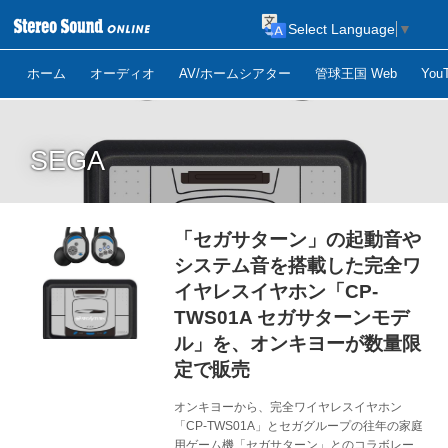
Select Language
▼
ホーム
オーディオ
AV/ホームシアター
管球王国 Web
Yo
SEGA
「セガサターン」の起動音や
システム音を搭載した完全ワ
イヤレスイヤホン「CP-
TWS01A セガサターンモデ
ル」を、オンキヨーが数量限
定で販売
オンキヨーから、完全ワイヤレスイヤホン
「CP-TWS01A」とセガグループの往年の家庭
用ゲーム機「セガサターン」とのコラボレーシ