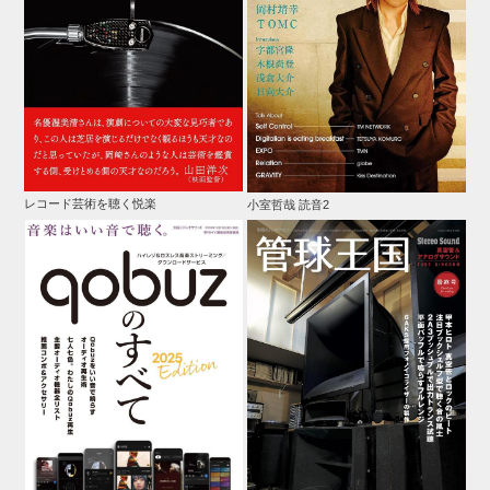
レコード芸術を聴く悦楽
小室哲哉 読音2