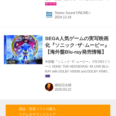
ョンモデル「CP-TWS01A セガサターンモデ
ル」が、12月19日（木）15:00より、数量限定
Stereo Sound ONLINE-i
で発売される。価格は￥15,500（税込、送料
込）。 ベースモデルのCP-TWS01Aは、
Qualcomｍ製最新SoC「QCC3040」を採用。
SBCやAACに加え、最新オーディオコーデック
のaptX Adaptiveにも対応しており、対応端末と
SEGA人気ゲームの実写映画
組み合わせることで、aptXに比べても高音質で
低遅延、高い接続維持性能を実現する。 さら
化『ソニック･ザ･ムービー』
に、iPhoneやAndroid端...
【海外盤Blu-ray発売情報】
米国盤『ソニック･ザ･ムービー』 5月19日リリ
ース SONIC THE HEDGEHOG- 4K UHD BLU-
RAY with DOLBY VISION and DOLBY ATMOS
地球にやって来た超音速のハリネズミ“ソニッ
ク”。ひとりぼっちで暮らしていたソニックが、
堀切日出晴
ひょんなことから保安官の若者と出会い、悪の
天才科学者の恐るべき野望の阻止に立ち上が
る。 キャストはソニックの相棒となる保安官に
ジェームズ･マースデン、久々に見事な怪演を披
露するジム･キャリー、そしてソニックの声でベ
雑誌・音楽ソフトの購入
ン･シュワルツ。監督は長編デビューのジェフ･
ステレオサウンドストア
フォウラー。 撮影は『ワイルド･スピード』シ