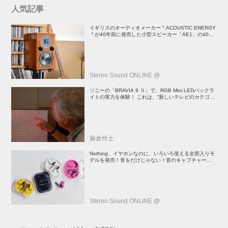
人気記事
イギリスのオーディオメーカー＂ACOUSTIC ENERGY
＂が40年前に発売した小型スピーカー「AE1」の40周
年記念モデル登場！
Stereo Sound ONLINE @
ソニーの「BRAVIA 9 Ⅱ」で、RGB Mini LEDバックラ
イトの実力を体験！ これは、“新しいテレビのカテゴリ
ー” だ（後）：麻倉怜士のいいもの研究所 レポート137
麻倉怜士
Nothing、イヤホンなのに、いろいろ使える全部入りモ
デルを発売！音をだけじゃない！音のキャプチャーや、
会話も録音できる
Stereo Sound ONLINE @