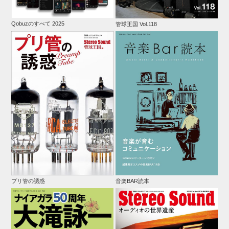
Qobuzのすべて 2025
管球王国 Vol.118
プリ管の誘惑
音楽BAR読本