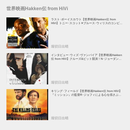
世界映画Hakken伝 from HiVi
ラスト･ボーイスカウト【世界映画Hakken伝 from
HiVi】トニー･スコット✕ブルース･ウィリスのコンビが
放つ負け犬アクションの決定版！
堀切日出晴
インタビュー･ウィズ･ヴァンパイア【世界映画Hakken
伝 from HiVi】クルーズ&ピット競演！N･ジョーダン監
督吸血鬼ホラー
堀切日出晴
キリング･フィールド【世界映画Hakken伝 from HiVi】
『ミッション』の監督R･ジョフィによる心を揺さぶる
傑作
堀切日出晴