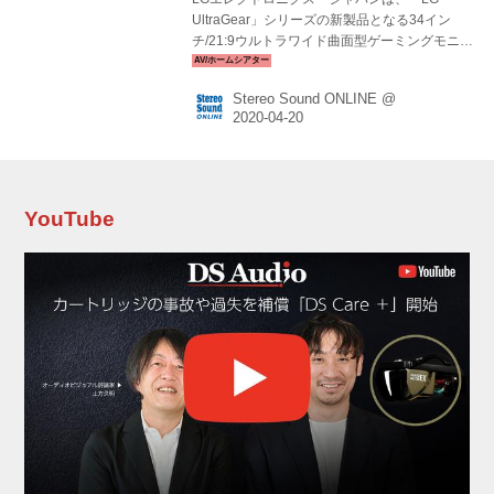
UltraGear」シリーズの新製品となる34イン
チ/21:9ウルトラワイド曲面型ゲーミングモニタ
ー「34GN850-B」を、2020年4月24日（金）よ
り全国で順次発売する。市場想定価格は
Stereo Sound ONLINE @
￥119,800前後。 UltraGearシリーズは、LGの
ゲーミングモニターの中でハイエンドモデルの
みに与えられるブランドで、あらゆるジャンル
のゲームを快適に、高画質で楽しむための機能
を備えた“勝つ”ための製品となる。 アスペクト
比21:9（水平3440×垂直1440画素）のウルトラ
YouTube
ワイド曲面型ゲーミングモニターは、映画で多
く制作されるシネスコサイズとほぼ同...