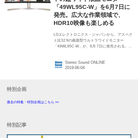
「49WL95C-W」を6月7日に
発売。広大な作業領域で、
HDR10映像も楽しめる
LGエレクトロニクス・ジャパンから、アスペク
ト比32:9の曲面型ウルトラワイドモニター
「49WL95C-W」が、6月 7日に発売される。価
格はオープンで、想定市場価格は￥175,000前
後。 49WL95C-Wは、16：9のWQHDモニター2
Stereo Sound ONLINE
枚を横につなげたほどの大きさで、画面サイズ
は型番の通り49インチ。解像度は5120×1440と
いう、同社では初のサイズとなる液晶モニタ
ー。 超横長（ワイド）な画面（横幅1.2m！）
は、映画館のスクリーンのように曲面（カーブ
特別企画
ド）に仕上げられているため、視聴位置（アイ
ポイント）から画面までは、ほぼ等距離とな
過去の特集・特別企画はこちら >>
り、視認性も高められている。 スイーベル（横
振り...
特別記事