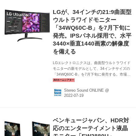
けAQCOLORシリーズの新製品で、上述の通
り、SW272Uは4K、SW272Qは
LGが、34インチの21:9曲面型
WQHD（2560×1440）の解像度を持つ。いずれ
も27インチワイド、IPS低反射ARTパネル、
ウルトラワイドモニター
LEDバックライトという仕様となる。 SW27...
「34WQ60C-B」を7月下旬に
発売。IPSパネル採用で、水平
3440×垂直1440画素の解像度
を備える
LGエレクトロニクスは、曲面型ウルトラワイド
モニターの新モデルとして、34インチサイズの
「34WQ60C-B」を7月下旬に発売する。市場想
定価格は￥66,000前後。 21:9ウルトラワイドモ
ニターは、縦横比16:9の約1.3倍も横長な画面に
Stereo Sound ONLINE @
よる効率的な作業性や、シネスコ映像の全画面
表示による臨場感あふれる映像体験、ゲームで
の広い視界による高い視認性など、様々な用途
で活躍する。さらに画面を曲面型にすること
で、深い没入感や実際の視界に近い映像体験を
ベンキュージャパン、HDR対
提供してくれる。 34WQ60C-Bは、水平3440×
垂直1440画素の高解像度を備えたIPS方式の液
応のエンターテイメント液晶
晶パネルを採用。視野角（水平・垂直178度...