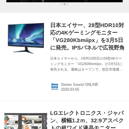
日本エイサー、28型HDR10対
応の4Kゲーミングモニター
「VG280Kbmiipx」を3月5日
に発売。IPSパネルで広視野角
日本エイサーから、HDR10対応の28型4Kゲー
ミングモニター「VG280Kbmiipx」が3月5日に
発売される。価格はオープンで、想定市場価格
は￥39,000前後となる。 VG280Kbmiipxは、4K
解像度のIPSパネルを搭載した液晶ディスプレ
Stereo Sound ONLINE
イ。HDR10対応に加え、HDMI入力はHDCP2.2
に準拠もしているので、別途4Kプレーヤーを接
続すれば、4Kソフト（UHD BD）も存分に楽し
める。 一方、ゲーミングモニターとしては、
AMD FreeSyncテクノロジーに対応すること
LGエレクトロニクス・ジャパ
で、遅延やカクツキのない安定した表示が行な
えるので、動きの激しいゲームであっても、ス
ン、横幅1.2ｍ、32:9アスペク
トレスなく楽めるように...
トの超ワイド液晶モニター