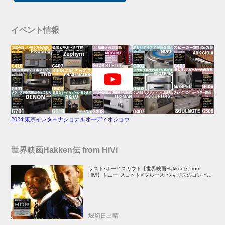
イベント情報
2024 東京インターナショナルオーディオショウ
世界映画Hakken伝 from HiVi
ラスト･ボーイスカウト【世界映画Hakken伝 from
HiVi】トニー･スコット✕ブルース･ウィリスのコンビが
放つ負け犬アクションの決定版！
堀切日出晴