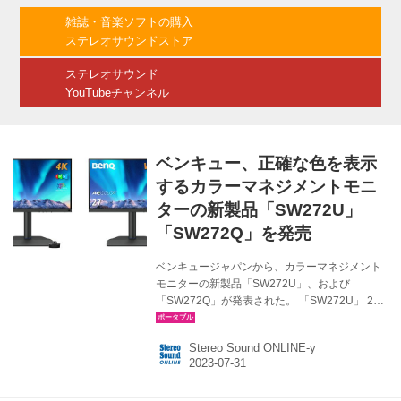
グラマーの作業効率向上をサポートする機能を
雑誌・音楽ソフトの購入
有するモニターとなる。 加えて、アイケア技術
ステレオサウンドストア
として、周囲の環境光に応じてモニターの明る
さを自動で調整するブライトネスインテリジ...
ステレオサウンド
YouTubeチャンネル
ベンキュー、正確な色を表示
するカラーマネジメントモニ
ターの新製品「SW272U」
「SW272Q」を発売
ベンキュージャパンから、カラーマネジメント
モニターの新製品「SW272U」、および
「SW272Q」が発表された。 「SW272U」 27
インチ/4K オープン価格 8月7日発売
「SW272Q」 27インチ/WQHD オープン価格 9
Stereo Sound ONLINE-y
月4日発売 今回発表の2製品は、ハードウェアキ
ャリブレーション対応、BenQ独自のムラ補正技
術で均一なユニフォミティを実現した、プロ向