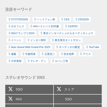
注目キーワード
OTOTEN2026
ヘッドフォン祭
CES
CES2026
ポタフェス
HiViベストバイ2025夏
CEATEC
HiViグランプリ2024
東京インターナショナルオーディオショウ
イベント
インターBEE
東京東京オートサロン
Auto Sound Web Grand Prix 2023
オーディオの殿堂
YouTube
連載
中森明菜
玉置浩二
安全地帯
アリス
今井美樹
テレサ・テン
ルパン三世
ステレオサウンド SNS
SSO
ストア
HiVi
SSO