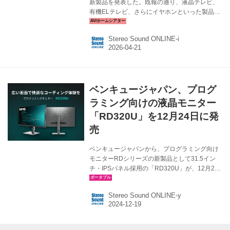
新製品を発表した。既報の通り、液晶テレビ、
有機ELテレビ、さらにイヤホンといった製品カ
テゴリーに加え、ゲーミングモニターもライン
ナップしている。 今回加わったのは27インチ
Stereo Sound ONLINE-i
WQHD解像度の「RM-27G5SR」（￥44,000、
税込、5月29日発売）で、「スタイリッシュな
ホワイトカラー」「滑らかな映像と高速レスポ
ンス」「レグザ画質」という3つの特徴を備えて
いる。 従来のゲームモニターはベゼルや背面も
ベンキュージャパン、プログ
ブラックが多かったが、今回は本体背面をホワ
イトにすることで、インテリアにも馴染みやす
ラミング向けの液晶モニター
い清潔感のあるフォルムを実現している。一方
「RD320U」を12月24日に発
で前面のベゼル...
売
ベンキュージャパンから、プログラミング向け
モニターRDシリーズの新製品として31.5イン
チ・IPSパネル採用の「RD320U」が、12月24
日に発売される。価格はオープン。 RD320U
は、4K UHD解像度(3840x2160)、31.5インチの
Stereo Sound ONLINE-y
大画面に加えて、画面の2分割表示が可能な
PIP/PBP機能と組み合わせて使用できる
DualView Plusや、好みに合わせてカスタマイ
ズ可能なファンクションバーを搭載。特にプロ