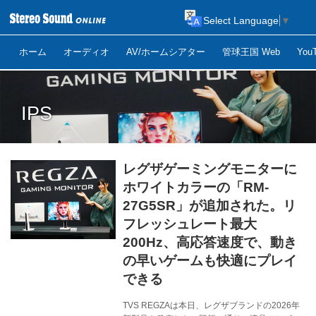
Select Language
▼
ホーム
オーディオ
AV/ホームシアター
管球王国 Web
Yo
IPS
レグザゲーミングモニターに
ホワイトカラーの「RM-
27G5SR」が追加された。リ
フレッシュレート最大
200Hz、高応答速度で、動き
の早いゲームも快適にプレイ
できる
TVS REGZAは本日、レグザブランドの2026年