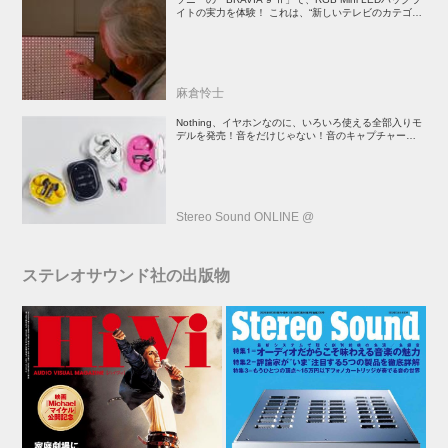
イトの実力を体験！ これは、“新しいテレビのカテゴリ
ー” だ（後）：麻倉怜士のいいもの研究所 レポート137
麻倉怜士
Nothing、イヤホンなのに、いろいろ使える全部入りモ
デルを発売！音をだけじゃない！音のキャプチャーや、
会話も録音できる
Stereo Sound ONLINE @
ステレオサウンド社の出版物