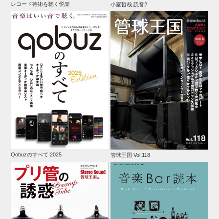
レコード芸術を聴く悦楽
小室哲哉 読音2
Qobuzのすべて 2025
管球王国 Vol.118