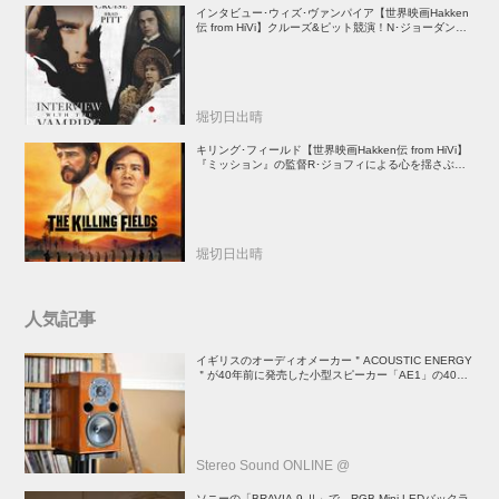
インタビュー･ウィズ･ヴァンパイア【世界映画Hakken
伝 from HiVi】クルーズ&ピット競演！N･ジョーダン監
督吸血鬼ホラー
堀切日出晴
キリング･フィールド【世界映画Hakken伝 from HiVi】
『ミッション』の監督R･ジョフィによる心を揺さぶる
傑作
堀切日出晴
人気記事
イギリスのオーディオメーカー＂ACOUSTIC ENERGY
＂が40年前に発売した小型スピーカー「AE1」の40周
年記念モデル登場！
Stereo Sound ONLINE @
ソニーの「BRAVIA 9 Ⅱ」で、RGB Mini LEDバックラ