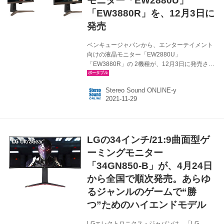
モニター「EW2880U」
「EW3880R」を、12月3日に
発売
ベンキュージャパンから、エンターテイメント
向けの液晶モニター「EW2880U」
「EW3880R」の 2機種が、12月3日に発売され
る。価格はオープンで、想定市場価格は
EW2880Uが￥56,000前後、EW3880Rは
Stereo Sound ONLINE-y
￥144,000前後。 EW2880Uは28インチ・4K、
EW3880Rはウルトラワイド湾曲タイプの37.5
インチ・WQHD（3840×1600）のIPS仕様の液
晶モニター。ともにHDR10コンテンツの再生に
対応し、高輝度で明瞭な映像再生が可能として
LGの34インチ/21:9曲面型ゲ
いる。 再現色域は、HDRi・DCI-P3カバー率で
言うと、EW2880Uは90％、EW3880Rは95％
ーミングモニター
となり、鮮やかな色再...
「34GN850-B」が、4月24日
から全国で順次発売。あらゆ
るジャンルのゲームで“勝
つ”ためのハイエンドモデル
LGエレクトロニクス・ジャパンは、「LG