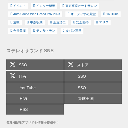
イベント
インターBEE
東京東京オートサロン
Auto Sound Web Grand Prix 2023
オーディオの殿堂
YouTube
連載
中森明菜
玉置浩二
安全地帯
アリス
今井美樹
テレサ・テン
ルパン三世
ステレオサウンド SNS
SSO
ストア
HiVi
SSO
YouTube
SSO
HiVi
管球王国
RSS
各種NEWSアプリでも情報を提供中！