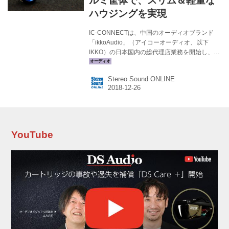
ルミ筐体で、スリム＆軽量な
ハウジングを実現
IC-CONNECTは、中国のオーディオブランド
「ikkoAudio」（アイコーオーディオ、以下
IKKO）の日本国内の総代理店業務を開始し、そ
の第一弾製品として、ハイブリッドイヤホン
「OH1」を12月28日より販売する。価格はオー
Stereo Sound ONLINE
プンで、想定市場価格は￥17,500前後。 IKKO
は、中国のオーディオ業界で活躍するエンジニ
アが集まって立ち上げた新ブランド。「デジタ
ルオーディオライフに新しいコンセプトや、素
晴らしいオーディオの体験をもたらすために革
新的な構成を導きだせるように全力を注ぐ」
YouTube
「ライフスタイルの最善を探求する」「ユーザ
ーが驚くような方法で音楽ライフを満喫できる
ようにする」といった...