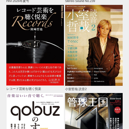
HiVi 2026年夏号
Stereo Sound No.239
レコード芸術を聴く悦楽
小室哲哉 読音2