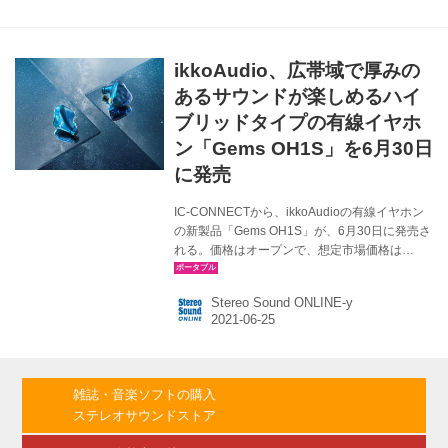
のほとんどない状態で、ニアフィールドのスピ
ーカーの感覚に近いサウンドと、臨場感が楽し
めるという。 Bluetoothは最新のver.5.3を採用
ikkoAudio、広帯域で厚みの
し、安定した接続と低遅延も可能に。さらに
IPX6相当の耐水機能も備え、アクティブな用途
あるサウンドが楽しめるハイ
での汗や雨への対応度...
ブリッドタイプの有線イヤホ
ン「Gems OH1S」を6月30日
に発売
IC-CONNECTから、ikkoAudioの有線イヤホン
の新製品「Gems OH1S」が、6月30日に発売さ
れる。価格はオープンで、想定市場価格は
￥23,000前後。 Gems OH1Sは、イヤーモニタ
ー風の外観で、ワンランク上のサウンドと装着
Stereo Sound ONLINE-y
感を目指したイヤホン。バランスド・アーマチ
ュア（BA）とダイナミック型の2種類のドライ
バーを内蔵したハイブリットタイプとしている
のが特徴だ。 ハウジングには、アルミ合金（航
空グレード）と樹脂という異種素材を組み合わ
雑誌・音楽ソフトの購入
せており、これは内部の音響空間を理想的な状
ステレオサウンドストア
態にするためといい、そのために高精度な三次
元音響デザインを行なったそうで、同社ではこ