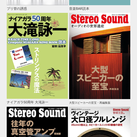
プリ管の誘惑
音楽BAR読本
ナイアガラ50周年 大滝詠一
大型スピーカーの至宝・再編集版