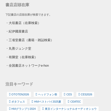
書店店頭在庫
下記書店の店頭在庫が検索できます。
・
大垣書店（在庫検索）
・
紀伊國屋書店
・
三省堂書店（書籍・雑誌検索）
・
丸善ジュンク堂
・
有隣堂（在庫検索）
・
全国書店ネットワークe-hon
注目キーワード
OTOTEN2026
ヘッドフォン祭
CES
CES2026
ポタフェス
HiViベストバイ2025夏
CEATEC
HiViグランプリ2024
東京インターナショナルオーディオショウ