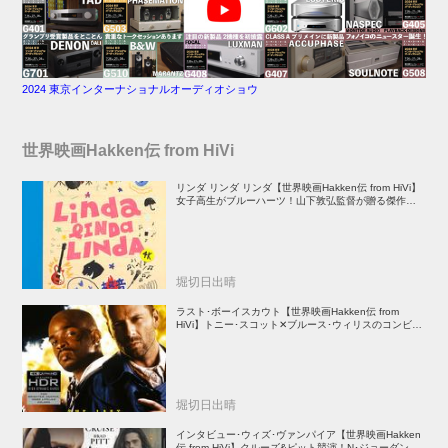
2024 東京インターナショナルオーディオショウ
世界映画Hakken伝 from HiVi
リンダ リンダ リンダ【世界映画Hakken伝 from HiVi】
女子高生がブルーハーツ！山下敦弘監督が贈る傑作青春
学園ストーリー！
堀切日出晴
ラスト･ボーイスカウト【世界映画Hakken伝 from
HiVi】トニー･スコット✕ブルース･ウィリスのコンビが
放つ負け犬アクションの決定版！
堀切日出晴
インタビュー･ウィズ･ヴァンパイア【世界映画Hakken
伝 from HiVi】クルーズ&ピット競演！N･ジョーダン監