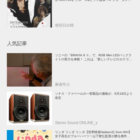
督吸血鬼ホラー
堀切日出晴
人気記事
ソニーの「BRAVIA 9 Ⅱ」で、RGB Mini LEDバックラ
イトの実力を体験！ これは、“新しいテレビのカテゴリ
ー” だ（後）：麻倉怜士のいいもの研究所 レポート137
麻倉怜士
ソナス・ファベールの一部製品の価格が、9月18日より
改定
Stereo Sound ONLINE_y
リンダ リンダ リンダ【世界映画Hakken伝 from HiVi】
女子高生がブルーハーツ！山下敦弘監督が贈る傑作青春