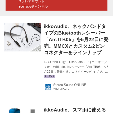
ステレオサウンド
れを「S...
YouTubeチャンネル
ikkoAudio、ネックバンドタ
イプのBluetoothレシーバー
「Arc ITB05」を5月22日に発
売。MMCXとカスタム2ピン
コネクターをラインナップ
IC-CONNECTは、ikkoAudio（アイコーオーデ
ィオ）のBluetoothレシーバー「Arc ITB05」を5
月22日に発売する。コネクターのタイプで、
MMCX仕様とカスタム2ピン仕様の2モデルをラ
インナップする。価格はオープンで、想定市場
Stereo Sound ONLINE
価格は各￥18,500前後。 Arc ITB05は、スタイ
リッシュなデザインのネックバンドタイプの製
品。クァルコムのBTチップ「QCC3034」の搭
載で、安定した接続と、aptX、aptX HDコーデ
ックをサポートし、高音質で安定したワイヤレ
ikkoAudio、スマホに使える
ス再生が楽しめるようになっている。 DACは別