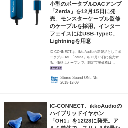
途、旭化成エレクトロニクスの「AKM
小型のポータブルDACアンプ
AK4377」をデ...
「Zerda」を12月15日に発
売。モンスターケーブル監修
のケーブルを採用。インター
フェイスにはUSB-TypeC、
Lightningを用意
IC-CONNECTは、ikkoAudioの新製品としてポ
ータブルDAC「Zerda」を12月15日に発売す
る。価格はオープンで、想定市場価格は
￥11,000前後。 Zerdaは、USB-TypeCインター
フェイス、またはLightning 端子を備えたポータ
Stereo Sound ONLINE
ブルタイプのDACアンプ。3.5mmステレオミニ
のヘッドホン出力を持ち、最大で600Ωのインピ
ーダンスのヘッドホン／イヤホンの接続が可
能。 USB-TypeCモデルは、Android / Windows /
MacOSX などの機器とドライバー不要で簡単に
IC-CONNECT、ikkoAudioの
接続でき、一方のLightningモデルは、Apple
MFI認証を取得してい...
ハイブリッドイヤホン
「OH1」を12/28に発売。ア