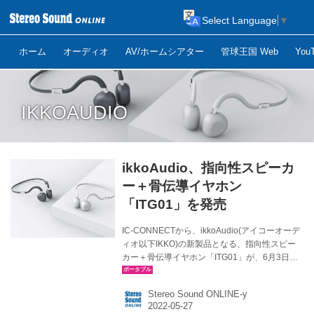
Select Language
▼
ホーム
オーディオ
AV/ホームシアター
管球王国 Web
Yo
IKKOAUDIO
ikkoAudio、指向性スピーカ
ー＋骨伝導イヤホン
「ITG01」を発売
IC-CONNECTから、ikkoAudio(アイコーオーデ
ィオ以下IKKO)の新製品となる、指向性スピー
カー＋骨伝導イヤホン「ITG01」が、6月3日に
発売される。価格はオープンで、想定市場価格
は￥13,900前後。 ITG01は、耳を塞がないオー
Stereo Sound ONLINE-y
プンイヤーデザインのBluetoothイヤホン。指向
性スピーカー＋骨伝導技術の採用にて、音漏れ