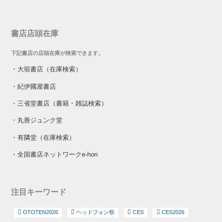
書店店頭在庫
下記書店の店頭在庫が検索できます。
・
大垣書店（在庫検索）
・
紀伊國屋書店
・
三省堂書店（書籍・雑誌検索）
・
丸善ジュンク堂
・
有隣堂（在庫検索）
・
全国書店ネットワークe-hon
注目キーワード
OTOTEN2026
ヘッドフォン祭
CES
CES2026