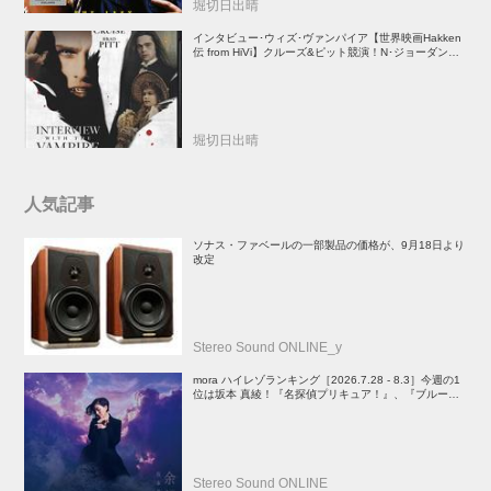
堀切日出晴
インタビュー･ウィズ･ヴァンパイア【世界映画Hakken
伝 from HiVi】クルーズ&ピット競演！N･ジョーダン監
督吸血鬼ホラー
堀切日出晴
人気記事
ソナス・ファベールの一部製品の価格が、9月18日より
改定
Stereo Sound ONLINE_y
mora ハイレゾランキング［2026.7.28 - 8.3］今週の1
位は坂本 真綾！『名探偵プリキュア！』、『ブルーア
ーカイブ』、『映画ちいかわ 人魚の島のひみつ』関連
楽曲や、YOASOBIのEP、PenthouseのALもランクイ
ン
Stereo Sound ONLINE