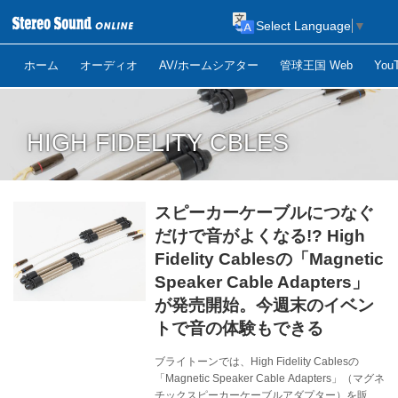
Select Language
▼
ホーム
オーディオ
AV/ホームシアター
管球王国 Web
Yo
HIGH FIDELITY CBLES
スピーカーケーブルにつなぐ
だけで音がよくなる!? High
Fidelity Cablesの「Magnetic
Speaker Cable Adapters」
が発売開始。今週末のイベン
トで音の体験もできる
ブライトーンでは、High Fidelity Cablesの
「Magnetic Speaker Cable Adapters」（マグネ
チックスピーカーケーブルアダプター）を販売