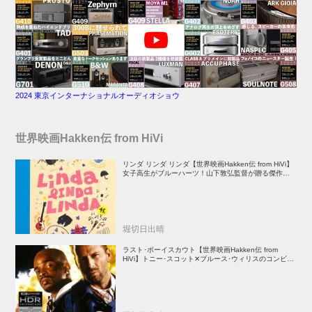
2024 東京インターナショナルオーディオショウ
世界映画Hakken伝 from HiVi
リンダ リンダ リンダ【世界映画Hakken伝 from HiVi】
女子高生がブルーハーツ！山下敦弘監督が贈る傑作青春
学園ストーリー！
堀切日出晴
ラスト･ボーイスカウト【世界映画Hakken伝 from
HiVi】トニー･スコット✕ブルース･ウィリスのコンビが
放つ負け犬アクションの決定版！