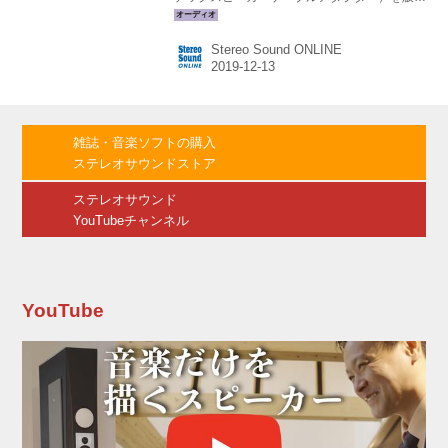
する。Yラグ用とバナナプラグ用があり、価格
はどちらも￥200,000（4本、赤黒2ペア）とな
Stereo Sound ONLINE
る。 Magnetic Speaker Cable Adaptersは、写
真のように円柱状の本体にスピーカーとつなぐ
ためのケーブルがついたアダプターだ。これを
スピーカーケーブルとスピーカーの間に接続す
ることで、磁気伝導技術の効果を得ることがで
雑誌・音楽ソフトの購入
き、結果として音質の向上が図れるそうだ（接
ステレオサウンドストア
続時には方向の指定があるので注意が必
要）。...
ステレオサウンド
YouTubeチャンネル
YouTube