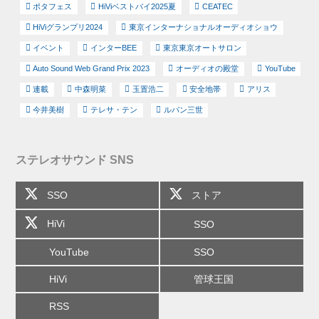
ポタフェス
HiViベストバイ2025夏
CEATEC
HiViグランプリ2024
東京インターナショナルオーディオショウ
イベント
インターBEE
東京東京オートサロン
Auto Sound Web Grand Prix 2023
オーディオの殿堂
YouTube
連載
中森明菜
玉置浩二
安全地帯
アリス
今井美樹
テレサ・テン
ルパン三世
ステレオサウンド SNS
SSO
ストア
HiVi
SSO
YouTube
SSO
HiVi
管球王国
RSS