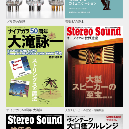
プリ管の誘惑
音楽BAR読本
ナイアガラ50周年 大滝詠一
大型スピーカーの至宝・再編集版