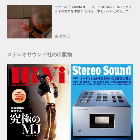
ソニーの「BRAVIA 9 Ⅱ」で、RGB Mini LEDバックラ
イトの実力を体験！ これは、“新しいテレビのカテゴリ
ー” だ（後）：麻倉怜士のいいもの研究所 レポート137
麻倉怜士
ステレオサウンド社の出版物