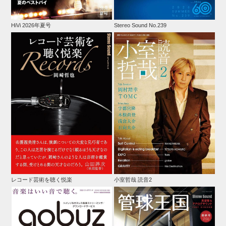
HiVi 2026年夏号
Stereo Sound No.239
レコード芸術を聴く悦楽
小室哲哉 読音2