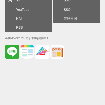
HiVi
SSO
YouTube
SSO
HiVi
管球王国
RSS
各種NEWSアプリでも情報を提供中！