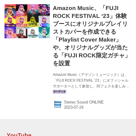
を除く）と、一部アーティストのインタビュー
Amazon Music、「FUJI
動画を、Prime VideoとTwitchのAmazon Mus...
ROCK FESTIVAL ‘23」体験
ブースにオリジナルプレイリ
ストカバーを作成できる
「Playlist Cover Maker」
や、オリジナルグッズが当た
る「FUJI ROCK限定ガチャ」
を設置
Amazon Music（アマゾンミュージック）は、
「FUJI ROCK FESTIVAL ‘23」にオフィシャル
サポーターとして参加し、同フェスを楽しみ尽
くすことができる参加型キャンペーン
「Amazon Music Journey」を展開中だ。 その
Stereo Sound ONLINE
取り組みの第3弾として、同キャンペーンのコン
セプト「ワクワクしながらフェス会場に向かう
『旅(Journey)』」をテーマにデザインされた
FUJI ROCKコラボバス（現在都内を走行中）
が、前夜祭を含めた開催期間中（7月27日〜30
日）に、終着点である苗場のFUJI ROCK
YouTube