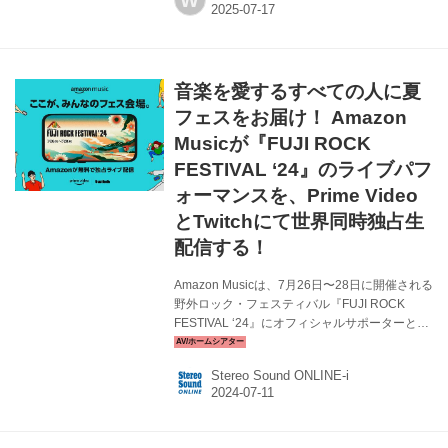
W
表した。Prime Videoでのライブ配信は、プライ
ム会員かどうかに関わらず、Amazonアカウン
トをお持ちのすべてのユーザーが利用可能だ。
Amazon MusicによるFUJI ROCK FESTIVALの
音楽を愛するすべての人に夏
全世界ライブ配信は今年で2年目を迎えた。昨年
の配信は、これまでのAmazon ...
フェスをお届け！ Amazon
Musicが『FUJI ROCK
FESTIVAL ‘24』のライブパフ
ォーマンスを、Prime Video
とTwitchにて世界同時独占生
配信する！
Amazon Musicは、7月26日〜28日に開催される
野外ロック・フェスティバル『FUJI ROCK
FESTIVAL ‘24』にオフィシャルサポーターとし
て参画、アーティストパフォーマンスを、
Prime VideoとTwitchにて無料で世界同時独占生
Stereo Sound ONLINE-i
配信する。 FUJI ROCK FESTIVAL ‘24のGREEN
STAGE、WHITE STAGE、RED MARQUEE、
FIELD OF HEAVENの4つのメインステージにお
けるライブパフォーマンス（一部アーティスト