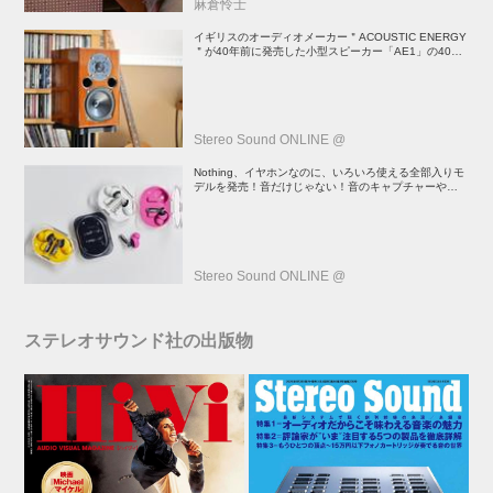
麻倉怜士
イギリスのオーディオメーカー＂ACOUSTIC ENERGY
＂が40年前に発売した小型スピーカー「AE1」の40周
年記念モデル登場！
Stereo Sound ONLINE @
Nothing、イヤホンなのに、いろいろ使える全部入りモ
デルを発売！音だけじゃない！音のキャプチャーや、会
話も録音できる
Stereo Sound ONLINE @
ステレオサウンド社の出版物