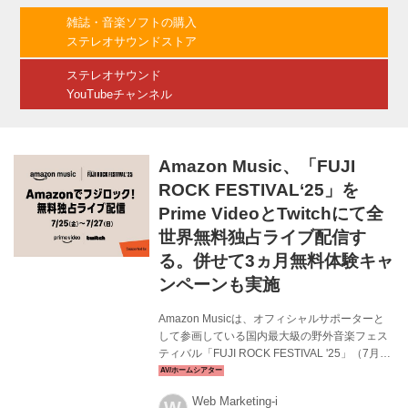
https://www.amazon.co.jp/gp/video/detail/B0FFZ
雑誌・音楽ソフトの購入
2Y87X?ref_=dmm...
ステレオサウンドストア
ステレオサウンド
YouTubeチャンネル
Amazon Music、「FUJI
ROCK FESTIVAL‘25」を
Prime VideoとTwitchにて全
世界無料独占ライブ配信す
る。併せて3ヵ月無料体験キャ
ンペーンも実施
Amazon Musicは、オフィシャルサポーターと
して参画している国内最大級の野外音楽フェス
ティバル「FUJI ROCK FESTIVAL '25」（7月25
日〜27日に新潟県湯沢町・苗場スキー場で開
催）のアーティストパフォーマンスを、Prime
Web Marketing-i
VideoとTwitchにて無料独占ライブ配信すると発