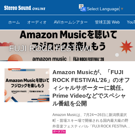
Select Language
▼
ホーム
オーディオ
AV/ホームシアター
管球王国 Web
Yo
FUJI ROCK FESTIVAL
Amazon Musicが、「FUJI
ROCK FESTIVAL’26」のオフ
ィシャルサポーターに就任。
Prime Videoなどでスペシャ
ル番組を公開
Amazon Musicは、7月24〜26日に新潟県湯沢
町・苗場スキー場で開催される国内最大級の野
外音楽フェスティバル「FUJI ROCK FESTIVAL
’26」のオフィシャルサポーターに4年連続で就