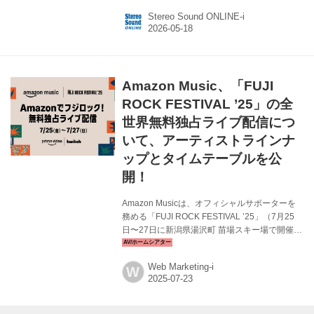
任したことを発表した。 さらに、Prime
Stereo Sound ONLINE-i
Video、Twitch、YouTubeで、タレントのハリー
杉山さんとシンガーソングライターのセレイ
ナ・アンさんが司会を勤める全4回のスペシャル
番組「FUJI ROCK FESTIVAL’26 SPECIAL
PROGRAM Supported by Amazon Music」を、
Amazon Music、「FUJI
Prime Video、Amazon MusicのTwitch公...
ROCK FESTIVAL ’25」の全
世界無料独占ライブ配信につ
いて、アーティストラインナ
ップとタイムテーブルを公
開！
Amazon Musicは、オフィシャルサポーターを
務める「FUJI ROCK FESTIVAL ’25」（7月25
日〜27日に新潟県湯沢町 苗場スキー場で開催）
について、Prime VideoとTwitchにおける全世界
無料独占ライブ配信に関して、出演アーティス
Web Marketing-i
W
トのラインナップとタイムテーブルを発表し
た。 Prime Video「FUJI ROCK FESTIVAL '25」
配信ページ Day 1（7月25日） Day 2（7月26
日） Day 3（7月27日）