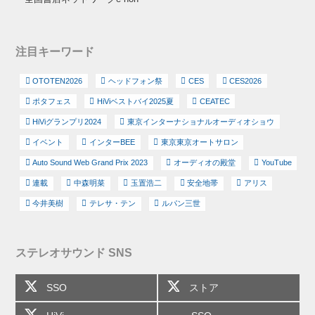
注目キーワード
OTOTEN2026
ヘッドフォン祭
CES
CES2026
ポタフェス
HiViベストバイ2025夏
CEATEC
HiViグランプリ2024
東京インターナショナルオーディオショウ
イベント
インターBEE
東京東京オートサロン
Auto Sound Web Grand Prix 2023
オーディオの殿堂
YouTube
連載
中森明菜
玉置浩二
安全地帯
アリス
今井美樹
テレサ・テン
ルパン三世
ステレオサウンド SNS
SSO
ストア