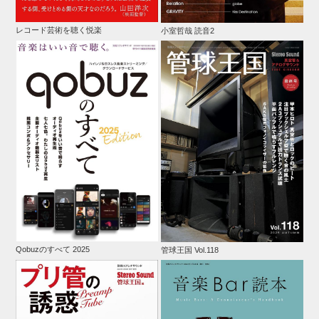
レコード芸術を聴く悦楽
小室哲哉 読音2
Qobuzのすべて 2025
管球王国 Vol.118