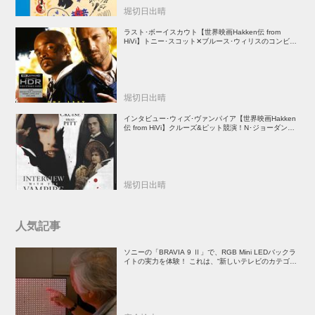
堀切日出晴
ラスト･ボーイスカウト【世界映画Hakken伝 from
HiVi】トニー･スコット✕ブルース･ウィリスのコンビが
放つ負け犬アクションの決定版！
堀切日出晴
インタビュー･ウィズ･ヴァンパイア【世界映画Hakken
伝 from HiVi】クルーズ&ピット競演！N･ジョーダン監
督吸血鬼ホラー
堀切日出晴
人気記事
ソニーの「BRAVIA 9 Ⅱ」で、RGB Mini LEDバックラ
イトの実力を体験！ これは、“新しいテレビのカテゴリ
ー” だ（後）：麻倉怜士のいいもの研究所 レポート137