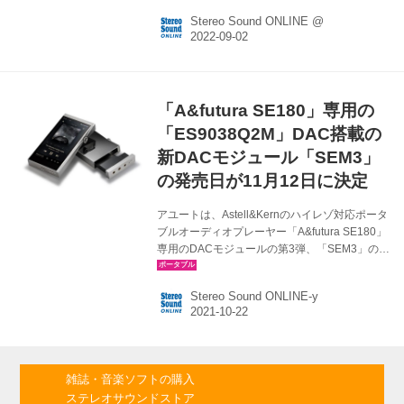
オプションDACモジュール「LF-TC」（市場想
Stereo Sound ONLINE @
定価格￥6,820前後）も登場予定だ。発売はどち
らも9月9日。 LF-RBは、MMCX端子が装着され
たイヤホン向けの高品位ケーブルで、FiiOの特
許技術である磁力を用いたプラグ変更構造「マ
グネット式オーディオプラグ」により、
「A&futura SE180」専用の
2.5mm/3.5mm/4.4mmプラグの交換を素早く簡
単にかつ確実に行うことができる。 その主な特
「ES9038Q2M」DAC搭載の
長は以下の通り。 ●特許...
新DACモジュール「SEM3」
の発売日が11月12日に決定
アユートは、Astell&Kernのハイレゾ対応ポータ
ブルオーディオプレーヤー「A&futura SE180」
専用のDACモジュールの第3弾、「SEM3」の発
売日が11月12日になったと発表した。価格は
￥54,980（税込）。 SEM3は既報の通り、ESS
Stereo Sound ONLINE-y
の「ES9038Q2M」DACチップをクワッド、つ
まり4基内蔵した専用モジュール。チャンネル当
たり2基のDACでデコードできることになり、
より緻密でバランスの取れたサウンドを再現す
るという。 ▼関連記事 「A&futura SE180」専
雑誌・音楽ソフトの購入
用のDACモジュール第3弾として、
ステレオサウンドストア
「ES9038Q2M」DACをクアッド構成で搭載し