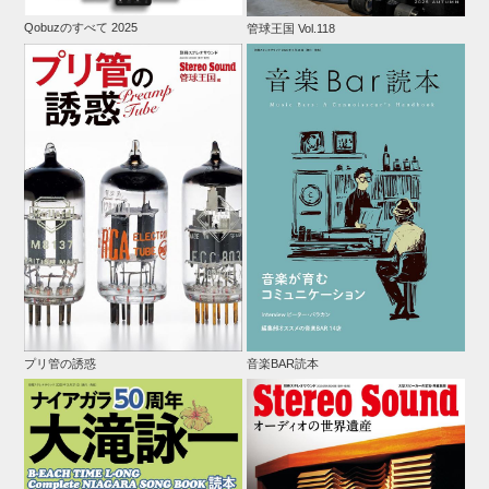
Qobuzのすべて 2025
管球王国 Vol.118
プリ管の誘惑
音楽BAR読本