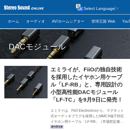
Select Language
▼
ホーム
オーディオ
AV/ホームシアター
管球王国 Web
Yo
DACモジュール
エミライが、FiiOの独自技術
を採用したイヤホン用ケーブ
ル「LF-RB」と、専用設計の
小型高性能DACモジュール
「LF-TC」を9月9日に発売！
エミライは、FiiO Electronicsから、マグネット
式オーディオプラグを採用したMMCX端子対応
イヤホン用ケーブル「LF-RB」（市場想定価格
￥8,470前後）の取り扱いを開始する。同時に、