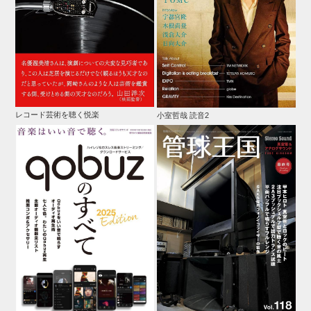
レコード芸術を聴く悦楽
小室哲哉 読音2