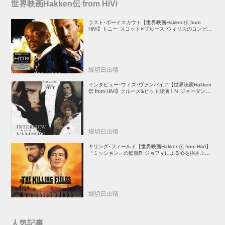
世界映画Hakken伝 from HiVi
ラスト･ボーイスカウト【世界映画Hakken伝 from
HiVi】トニー･スコット✕ブルース･ウィリスのコンビが
放つ負け犬アクションの決定版！
堀切日出晴
インタビュー･ウィズ･ヴァンパイア【世界映画Hakken
伝 from HiVi】クルーズ&ピット競演！N･ジョーダン監
督吸血鬼ホラー
堀切日出晴
キリング･フィールド【世界映画Hakken伝 from HiVi】
『ミッション』の監督R･ジョフィによる心を揺さぶる
傑作
堀切日出晴
人気記事