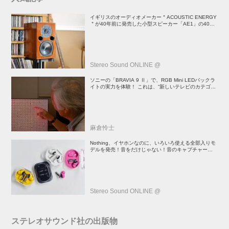
イギリスのオーディオメーカー＂ACOUSTIC ENERGY
＂が40年前に発売した小型スピーカー「AE1」の40周
年記念モデル登場！
Stereo Sound ONLINE @
ソニーの「BRAVIA 9 Ⅱ」で、RGB Mini LEDバックラ
イトの実力を体験！ これは、“新しいテレビのカテゴリ
ー” だ（後）：麻倉怜士のいいもの研究所 レポート137
麻倉怜士
Nothing、イヤホンなのに、いろいろ使える全部入りモ
デルを発売！音をだけじゃない！音のキャプチャーや、
会話も録音できる
Stereo Sound ONLINE @
ステレオサウンド社の出版物