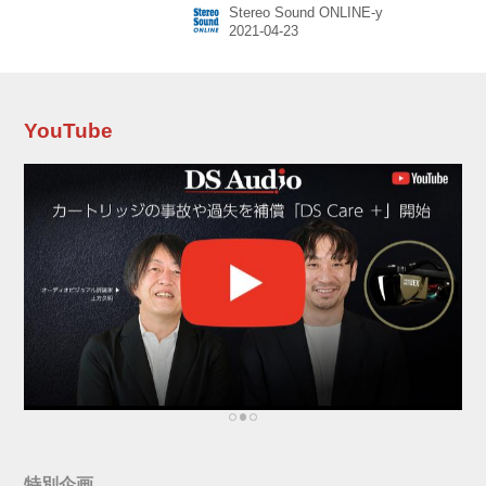
Stereo Sound ONLINE-y
「A&future SE180 Case」も同日発売となる。
価格（税込）は下記の通り。 ポータブルオーデ
ィオプレーヤー 「A&futura SE180 SEM1 Moon
Silver」 ￥209,980 A&futura SE180専用DACモ
ジュール 「A&futura SE180 SEM2 DAC Moon
Silver」 ￥49,980 A&fu...
YouTube
特別企画