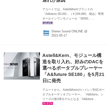
遅れが原因
アユートでは、Astell&Kernブランドの
「A&futura SE180」（￥209,980、税込）専用
オールインワンモジュール「SEM2」
（￥49,980、税込）について、部材調達の遅れ
により発売日を延期すると発表した。当初は今
Stereo Sound ONLINE @
年5月21日（金）の発売を予定していたが、暫
定7月頃（詳細未定）になるとのことだ。
A&futura SE180は、DAC部分をモジュール構造
にしたモデルで、出荷時には「SEM1」モジュ
ールが同梱されている。こちらのDACチップは
Astell&Kern、モジュール構
8ch仕様のESS社製「ES9038PRO」を搭載して
おり、広いダイナミックレンジとシャープなデ
造を取り入れ、好みのDACを
ィテイル再現に焦点が当てられている...
選べるポータブルプレーヤー
「A&future SE180」を5月21
日に発売
アユートから、Astell&Kernのハイレゾ対応ポー
タブルオーディオプレーヤー、「A&futura」シ
リーズの第3弾モデルとなる「A&future
SE180」が5月21日に発売される。専用DACモ
ジュール「SEM2」、専用レザーケース