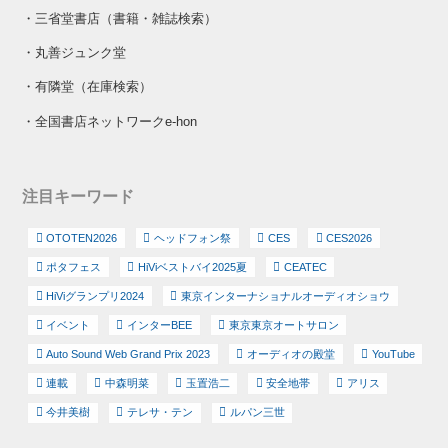
・
三省堂書店（書籍・雑誌検索）
・
丸善ジュンク堂
・
有隣堂（在庫検索）
・
全国書店ネットワークe-hon
注目キーワード
OTOTEN2026
ヘッドフォン祭
CES
CES2026
ポタフェス
HiViベストバイ2025夏
CEATEC
HiViグランプリ2024
東京インターナショナルオーディオショウ
イベント
インターBEE
東京東京オートサロン
Auto Sound Web Grand Prix 2023
オーディオの殿堂
YouTube
連載
中森明菜
玉置浩二
安全地帯
アリス
今井美樹
テレサ・テン
ルパン三世