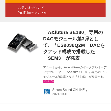
た「SEM3」が...
ステレオサウンド
YouTubeチャンネル
「A&futura SE180」専用の
DACモジュール第3弾とし
て、「ES9038Q2M」DACを
クアッド構成で搭載した
「SEM3」が発表
アユートから、Astell&Kernのポータブルオーデ
ィオプレーヤー「A&futura SE180」専用のDAC
モジュール第3弾となる「SEM3」が発表され
た。価格は￥54,980（税込）。発売時期は未定
（後日発表）。 SEM3は、DACモジュールの交
Stereo Sound ONLINE-y
換が可能なDAP、A&futura SE180対応の第3弾
製品で、SE180と同時発表となった「SEM1」
「SEM2」とは異なり、ESSの「ES9038Q2M」
DACをクアッド構成で搭載しているのが特徴と
なる。 各チャンネルにそれぞれ各2基のDACを