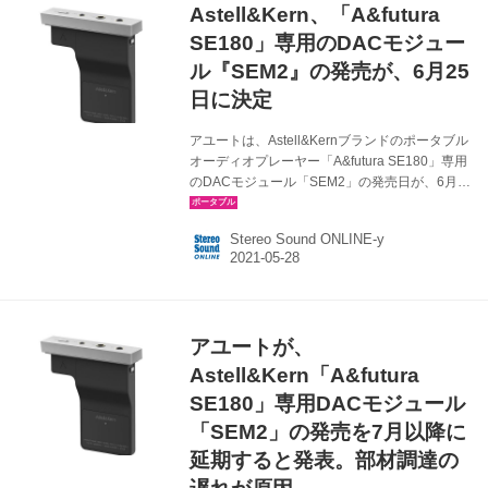
Astell&Kern、「A&futura
配置して専用のデコードを行なうことで、より
緻密でバランスのとれた深みと空間のリアリテ
SE180」専用のDACモジュー
ィに富ん...
ル『SEM2』の発売が、6月25
日に決定
アユートは、Astell&Kernブランドのポータブル
オーディオプレーヤー「A&futura SE180」専用
のDACモジュール「SEM2」の発売日が、6月
25日に決まったと発表した。価格は
￥49,980（税込）。 SEM2は先般、部材調達の
Stereo Sound ONLINE-y
遅れによって発売延期がアナウンスされていた
が、無事それが解決されたようだ。A&futura
SE180に同梱されるDACモジュール「SEM1」
に対して、DACチップはAKMの「AK4497EQ」
のデュアル仕様に換装されており、DACによる
アユートが、
音色の違いを楽しむことができるようになって
いる。 AK史上初となるDACモジュール交換式
Astell&Kern「A&futura
ハイレゾ対応オーディオプレ...
SE180」専用DACモジュール
「SEM2」の発売を7月以降に
延期すると発表。部材調達の