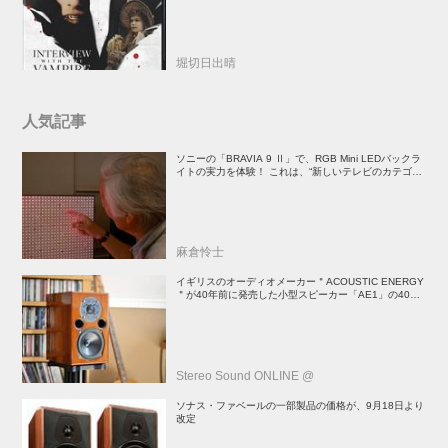
堀切日出晴
人気記事
ソニーの「BRAVIA 9 Ⅱ」で、RGB Mini LEDバックラ
イトの実力を体験！ これは、“新しいテレビのカテゴリ
ー” だ（後）：麻倉怜士のいいもの研究所 レポート137
麻倉怜士
イギリスのオーディオメーカー＂ACOUSTIC ENERGY
＂が40年前に発売した小型スピーカー「AE1」の40周
年記念モデル登場！
Stereo Sound ONLINE @
ソナス・ファベールの一部製品の価格が、9月18日より
改定