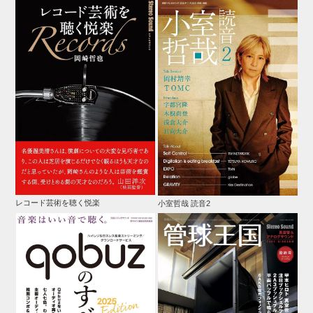
レコード芸術を聴く悦楽
小室哲哉 読音2