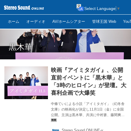
Select Language
▼
ホーム
オーディオ
AV/ホームシアター
管球王国 Web
Yo
黒木華
映画『アイミタガイ』、公開
直前イベントに「黒木華」と
「3時のヒロイン」が登壇。大
喜利企画で大爆笑
中條ていによる小説「アイミタガイ」（幻冬舎
文庫）の映画化が決定し11月1日（金）に全国
公開。主演は黒木華、共演に中村蒼、藤間爽子
ら実力派俳優が集結し、人間ドラマのアンサン
ブルを奏でる。メガホンをとるのは、来年2月に
Stereo Sound ONLINE-y