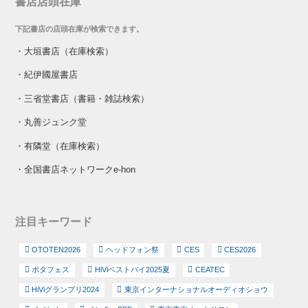
書店店頭在庫
下記書店の店頭在庫が検索できます。
・
大垣書店（在庫検索）
・
紀伊國屋書店
・
三省堂書店（書籍・雑誌検索）
・
丸善ジュンク堂
・
有隣堂（在庫検索）
・
全国書店ネットワークe-hon
注目キーワード
OTOTEN2026
ヘッドフォン祭
CES
CES2026
ポタフェス
HiViベストバイ2025夏
CEATEC
HiViグランプリ2024
東京インターナショナルオーディオショウ