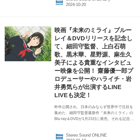
『大きな玉ねぎの下で』の公開を控える草野翔
吾監督。 韓国・釜山にて開催された第29回釜山
国際映画祭で、映画祭を代表する部門の一つで
もあるコンペティションのジソク（Jiseok）部
門へ選出され、計3回の上映は全て完売するな
映画『未来のミライ』ブルー
ど、海外からも熱い視線を集め、公開に向けさ
らに期待が高まる本作。 この度、映画公開まで
レイ＆DVDリリースを記念し
2週間を切るなか10月19日(土)に、公開直前イベ
て、細田守監督、上白石萌
ントを実施。主演の黒木華...
歌、黒木華、星野源、麻生久
美子による貴重なインタビュ
ー映像を公開！ 齋藤優一郎プ
ロデューサーやハライチ・岩
井勇気らが出演するLINE
LIVEも決定！
昨年公開され、日本のみならず世界中で注目を
集めた、細田守監督最新作『未来のミライ』の
Blu-ray＆DVDが1月23日に発売。それを記念し
て、スペシャル・エディションに収録される特
典映像より、細田守監督、上白石萌歌、黒木
Stereo Sound ONLINE
華、星野源、麻生久美子による貴重なインタビ