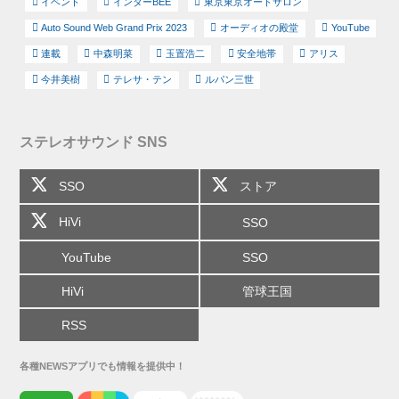
イベント
インターBEE
東京東京オートサロン
Auto Sound Web Grand Prix 2023
オーディオの殿堂
YouTube
連載
中森明菜
玉置浩二
安全地帯
アリス
今井美樹
テレサ・テン
ルパン三世
ステレオサウンド SNS
SSO
ストア
HiVi
SSO
YouTube
SSO
HiVi
管球王国
RSS
各種NEWSアプリでも情報を提供中！