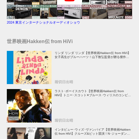
2024 東京インターナショナルオーディオショウ
世界映画Hakken伝 from HiVi
リンダ リンダ リンダ【世界映画Hakken伝 from HiVi】
女子高生がブルーハーツ！山下敦弘監督が贈る傑作青春
学園ストーリー！
堀切日出晴
ラスト･ボーイスカウト【世界映画Hakken伝 from
HiVi】トニー･スコット✕ブルース･ウィリスのコンビが
放つ負け犬アクションの決定版！
堀切日出晴
インタビュー･ウィズ･ヴァンパイア【世界映画Hakken
伝 from HiVi】クルーズ&ピット競演！N･ジョーダン監
督吸血鬼ホラー