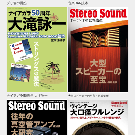
プリ管の誘惑
音楽BAR読本
ナイアガラ50周年 大滝詠一
大型スピーカーの至宝・再編集版