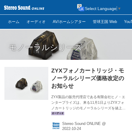
Select Language
▼
ホーム
オーディオ
AV/ホームシアター
管球王国 Web
Yo
モノーラルシリーズ
ZYXフォノカートリッジ・モ
ノーラルシリーズ価格改定の
お知らせ
ZYX製品の販売代理店である有限会社ヒノ・エ
ンタープライズは、来る11月1日よりZYXフォ
ノカートリッジのモノーラルシリーズを値上げ
すると発表した。コイル線材、マグネット等、
部品代の価格高騰によるものだとのこと。 ま
Stereo Sound ONLINE @
た、モノーラルカートリッジシリーズ (R50-
MONOを除く) は、オプションにて「カーボン