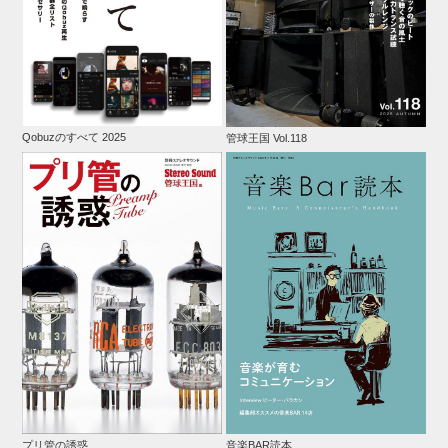
Qobuzのすべて 2025
管球王国 Vol.118
プリ管の誘惑
音楽BAR読本