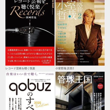
レコード芸術を聴く悦楽
小室哲哉 読音2