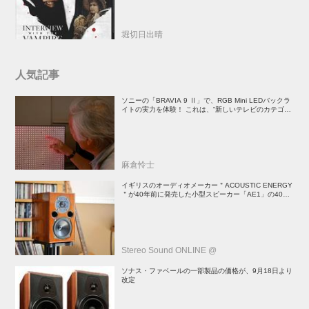
堀切日出晴
人気記事
ソニーの「BRAVIA 9 Ⅱ」で、RGB Mini LEDバックラ
イトの実力を体験！ これは、“新しいテレビのカテゴリ
ー” だ（後）：麻倉怜士のいいもの研究所 レポート137
麻倉怜士
イギリスのオーディオメーカー＂ACOUSTIC ENERGY
＂が40年前に発売した小型スピーカー「AE1」の40周
年記念モデル登場！
Stereo Sound ONLINE @
ソナス・ファベールの一部製品の価格が、9月18日より
改定