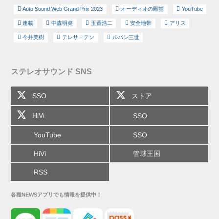
Auto Sound Web Grand Prix 2023
オーディオの殿堂
YouTube
連載
中森明菜
玉置浩二
安全地帯
アリス
今井美樹
テレサ・テン
ルパン三世
ステレオサウンド SNS
SSO
ストア
HiVi
SSO
YouTube
SSO
HiVi
管球王国
RSS
各種NEWSアプリでも情報を提供中！