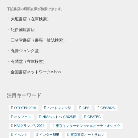
下記書店の店頭在庫が検索できます。
・
大垣書店（在庫検索）
・
紀伊國屋書店
・
三省堂書店（書籍・雑誌検索）
・
丸善ジュンク堂
・
有隣堂（在庫検索）
・
全国書店ネットワークe-hon
注目キーワード
OTOTEN2026
ヘッドフォン祭
CES
CES2026
ポタフェス
HiViベストバイ2025夏
CEATEC
HiViグランプリ2024
東京インターナショナルオーディオショウ
イベント
インターBEE
東京東京オートサロン