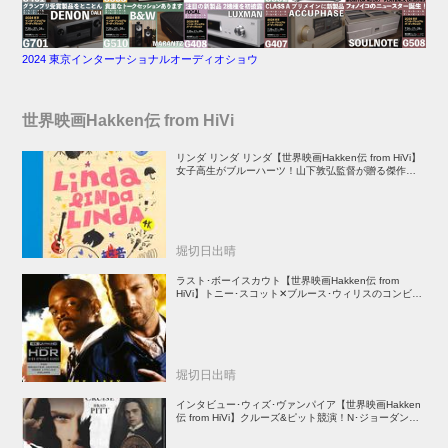
2024 東京インターナショナルオーディオショウ
世界映画Hakken伝 from HiVi
リンダ リンダ リンダ【世界映画Hakken伝 from HiVi】
女子高生がブルーハーツ！山下敦弘監督が贈る傑作青春
学園ストーリー！
堀切日出晴
ラスト･ボーイスカウト【世界映画Hakken伝 from
HiVi】トニー･スコット✕ブルース･ウィリスのコンビが
放つ負け犬アクションの決定版！
堀切日出晴
インタビュー･ウィズ･ヴァンパイア【世界映画Hakken
伝 from HiVi】クルーズ&ピット競演！N･ジョーダン監
督吸血鬼ホラー