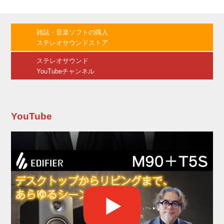
カンチレバー & 0.7ミル丸針」の選択が可能だ
が、あらたにUltimate-100-MONO とUltimate-
AIRY-MONOもその選択の対象となった。 価格
雑誌・音楽ソフトの購入
改定の詳細は次のとおり ※表記価格はすべて税
ステレオサウンドストア
別 ●ZYXモノーラルシリーズ価格改定一覧
(2022年11月1日からの新価...
ステレオサウンド
YouTubeチャンネル
YouTube