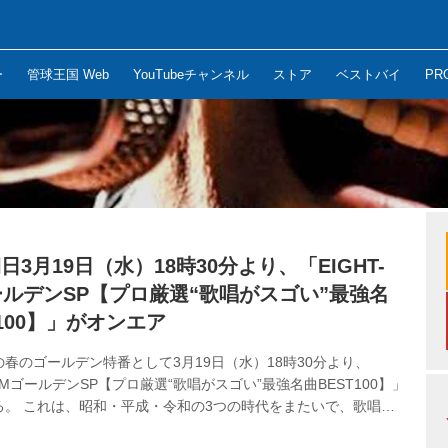
ー
管球王国 Web
YouTubeチャンネル
ストア
ベストバイ
PR
日3月19日（水）18時30分より、「EIGHT-
ールデンSP【プロ厳選“歌唱がスゴい”最強名
T100】」がオンエア
春のゴールデン特番として3月19日（水）18時30分より、
JAMゴールデンSP【プロ厳選“歌唱がスゴい”最強名曲BEST100】」
る。 これは、昭和・平成・令和の3つの時代をまたいで、歌唱力
ーティストの名曲100曲を集めた、ファン垂涎の番組。番宣CMで