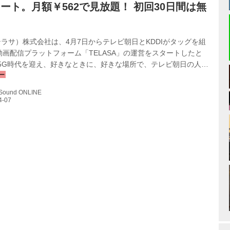
ート。月額￥562で見放題！ 初回30日間は無
（テラサ）株式会社は、4月7日からテレビ朝日とKDDIがタッグを組
画配信プラットフォーム「TELASA」の運営をスタートしたと
 5G時代を迎え、好きなときに、好きな場所で、テレビ朝日の人気
とする、ドラマ、バラエティ、アニメ、特撮、スポーツ番組や国
、ドキュメンタリーなど、新作やオリジナルを含む、豊富なライ
 Sound ONLINE
楽しめるサービスだという。 スマホやPCはもちろん、テレビの大
でき、月額￥562（税別）の見放題サービスとなる。初回30日
も可能だ。TELASAの主なコンテンツは以下の通り。 ●ドラマ
の...