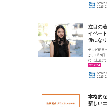
は、玉置浩
Stereo
さんだ名曲の
ルデンSP 
年3月19日（
注目の
イベー
優にな
テレビ朝日の
が、1月9
には土屋ア
ラマとなる
の資産管理
Stereo
に、資産家
くマネーサスペ
プリを受賞
インタビュー
本格的な
新しいエ