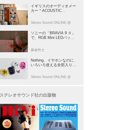
イギリスのオーディオメー
カー＂ACOUSTIC
ENERGY＂が40年前に発売
した小型スピーカー
Stereo Sound ONLINE @
「AE1」の40周年記念モデ
ル登場！
ソニーの「BRAVIA 9 Ⅱ」
で、RGB Mini LEDバック
ライトの実力を体験！ これ
は、“新しいテレビのカテゴ
麻倉怜士
リー” だ（後）：麻倉怜士
のいいもの研究所 レポート
Nothing、イヤホンなのに、
137
いろいろ使える全部入りモ
デルを発売！音をだけじゃ
ない！音のキャプチャー
Stereo Sound ONLINE @
や、会話も録音できる
ステレオサウンド社の出版物