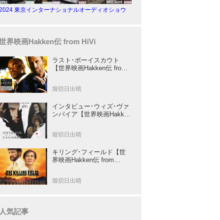
2024 東京インターナショナルオーディオショウ
世界映画Hakken伝 from HiVi
ラスト･ボーイスカウト
【世界映画Hakken伝 from
HiVi】トニー･スコット✕ブ
ルース･ウィリスのコンビ
堀切日出晴
が放つ負け犬アクションの
決定版！
インタビュー･ウィズ･ヴァ
ンパイア【世界映画Hakken
伝 from HiVi】クルーズ&ピ
ット競演！N･ジョーダン監
堀切日出晴
督吸血鬼ホラー
キリング･フィールド【世
界映画Hakken伝 from
HiVi】 『ミッション』の監
督R･ジョフィによる心を揺
堀切日出晴
さぶる傑作
人気記事