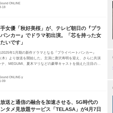
二や中森明菜の姿も見えるので、両氏の歌唱を含め、誰もが口ず
 Sound ONLINE
数々が堪能できる番組になるだろう。 番組名：EIGHT-JAMゴー
【プロ厳選“歌唱がスゴい"最強名曲BEST100】」 放送日時：2025
水）18:30～21:54 放送局：テレビ朝日 テレ...
若手女優「秋好美桜」が、テレビ朝日の『プラ
トバンカー』でドラマ初出演。「芯を持った女
りたいです」
2025年1月期の新作ドラマとなる『プライベートバンカー』
日（木）より放送を開始した。主演に唐沢寿明を迎え、さらに共演
ンナ、MEGUMI、夏木マリなどの豪華キャストを揃えた注目のド
。物語は、富裕層を相手に圧倒的な金融知識と人脈を用いて、そ
や資産形成の助言を行なう、凄腕の“プライベートバンカー”を主役
 Sound ONLINE-y
の周囲で起こるマネーにまつわる様々な問題を痛快に解決してい
ンスとなる。ここでは、「bijoux AUDITION 2024」でグラン
し芸能界デビュー、本作がドラマ初出演となる新鋭・秋好美桜に
。ドラ...
放送と通信の融合を加速させる、5G時代の
ンタメ見放題サービス「TELASA」が4月7日