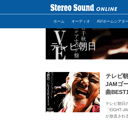
ホーム
オーディオ
AV/ホームシアタ
テレビ朝日
テレビ朝
JAMゴ
曲BES
テレビ朝日の
「EIGHT-
が放送され
のすごいア