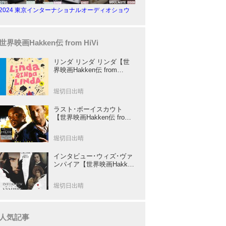
2024 東京インターナショナルオーディオショウ
世界映画Hakken伝 from HiVi
リンダ リンダ リンダ【世
界映画Hakken伝 from
HiVi】女子高生がブルーハ
ーツ！山下敦弘監督が贈る
堀切日出晴
傑作青春学園ストーリー！
ラスト･ボーイスカウト
【世界映画Hakken伝 from
HiVi】トニー･スコット✕ブ
ルース･ウィリスのコンビ
堀切日出晴
が放つ負け犬アクションの
決定版！
インタビュー･ウィズ･ヴァ
ンパイア【世界映画Hakken
伝 from HiVi】クルーズ&ピ
ット競演！N･ジョーダン監
堀切日出晴
督吸血鬼ホラー
人気記事