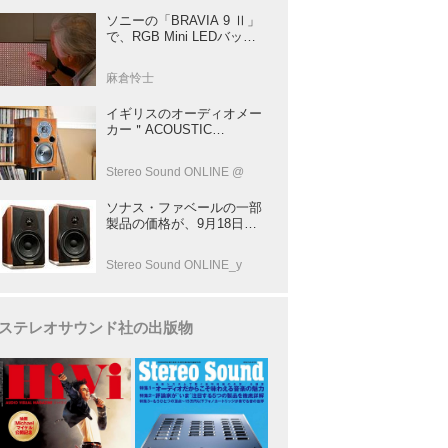
ソニーの「BRAVIA 9 Ⅱ」
で、RGB Mini LEDバック
ライトの実力を体験！ これ
は、“新しいテレビのカテゴ
麻倉怜士
リー” だ（後）：麻倉怜士
のいいもの研究所 レポート
イギリスのオーディオメー
137
カー＂ACOUSTIC
ENERGY＂が40年前に発売
した小型スピーカー
Stereo Sound ONLINE @
「AE1」の40周年記念モデ
ル登場！
ソナス・ファベールの一部
製品の価格が、9月18日よ
り改定
Stereo Sound ONLINE_y
ステレオサウンド社の出版物