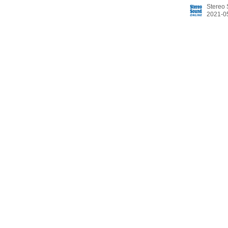
ノイズを大
Stereo
として、音楽
●新たな基準
用。振動から