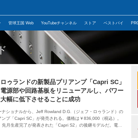
ー
管球王国 Web
YouTubeチャンネル
ストア
ベストバイ
PR
ド
ロゥランドの新製品プリアンプ「Capri SC」
。電源部や回路基板をリニューアルし、パワー
を大幅に低下させることに成功
ショナルから、Jeff Rowland D.G.（ジェフ・ロゥランド）の
ンプ「Capri SC」が発売される。価格は￥836,000（税込）。
Cは、先月生産完了が発表された「Capri S2」の後継モデルだ。電源
SC（スーパーキャップ）コンデンサーを搭載したことで、パワー