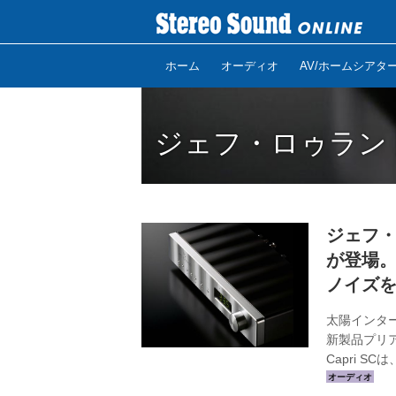
ホーム
オーディオ
AV/ホームシアタ
ジェフ・ロゥラン
ジェフ・
が登場
ノイズ
太陽インターナ
新製品プリア
Capri S
部に最新型