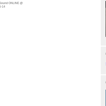
幅に低下させることに成功した。圧倒的にノイズが少ないアンプ
 Sound ONLINE @
が生き生きと蘇るという。 Capri SCの主な特長は以下の通り。
で選別した6061ハードアルミ塊を削ったモノコックボディを採
内部の部品を守ると同時に、オーディオ回...