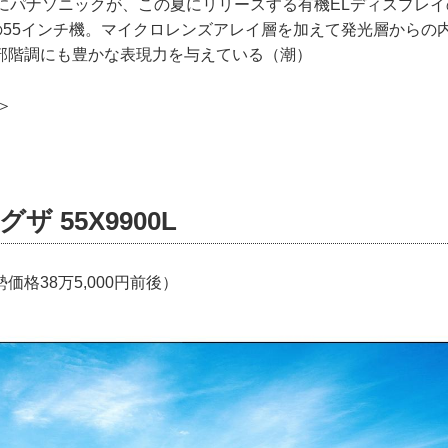
もにパナソニックが、この夏にリリースする有機ELディスプレ
ズの55インチ機。マイクロレンズアレイ層を加えて発光層からの
部階調にも豊かな表現力を与えている（潮）
＞
ザ 55X9900L
価格38万5,000円前後）