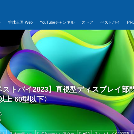
ー
管球王国 Web
YouTubeチャンネル
ストア
ベストバイ
PR
のベストバイ2023】直視型ディスプレイ部
以上 60型以下〉
6
部
プリ
オーディオ
AV/ホームシアター
HiVi
ベストバイ2023夏