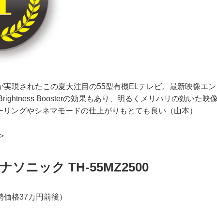
実現されたこの夏大注目の55型有機ELテレビ。最新映像エンジン
en9のBrightness Boosterの効果もあり、明るくメリハリの効い
ケーリングやシネマモードの仕上がりもとても良い（山本）
＞
ソニック TH-55MZ2500
勢価格37万円前後）