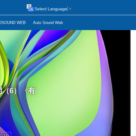
Select Language
▼
OSOUND WEB
Auto Sound Web
門（6）〈有
LG