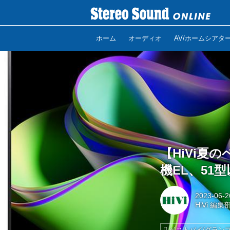
ホーム
オーディオ
AV/ホームシアタ
【HiVi夏
機EL、51型
2023-06-2
HiVi 編集
ベストバイ/グラン