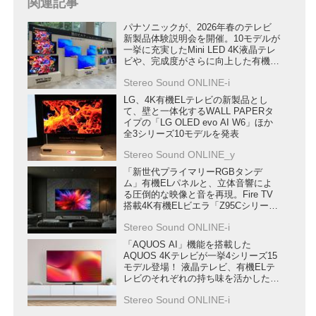
関連記事
パナソニックが、2026年春のテレビ
新製品体験説明会を開催。10モデルが
一挙に充実したMini LED 4K液晶テレ
ビや、完成度がさらに向上した有機
EL 4Kテレビの実力を確認した
Stereo Sound ONLINE-i
LG、4K有機ELテレビの新製品とし
て、壁と一体化するWALL PAPERタ
イプの「LG OLED evo AI W6」ほか
全3シリーズ10モデルを発表
Stereo Sound ONLINE_y
「新世代プライマリーRGBタンデ
ム」有機ELパネルと、立体音響によ
る圧倒的な映像と音を再現。Fire TV
搭載4K有機ELビエラ「Z95Cシリー
ズ」が6月下旬に発売
Stereo Sound ONLINE-i
「AQUOS AI」機能を搭載した
AQUOS 4Kテレビが一挙4シリーズ15
モデル登場！ 液晶テレビ、有機ELテ
レビのそれぞれの持ち味を活かした
“極上の色” を再現する
Stereo Sound ONLINE-i