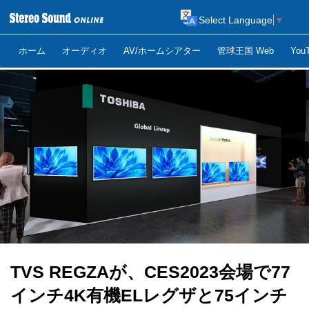
Select Language
▼
ホーム
オーディオ
AV/ホームシアター
管球王国 Web
Yo
TVS REGZAが、CES2023会場で77
インチ4K有機ELレグザと75インチ