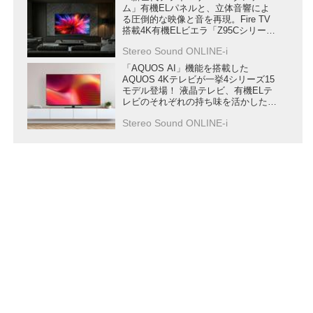
ム」有機ELパネルと、立体音響によ
る圧倒的な映像と音を再現。Fire TV
搭載4K有機ELビエラ「Z95Cシリー
ズ」が6月下旬に発売
Stereo Sound ONLINE-i
「AQUOS AI」機能を搭載した
AQUOS 4Kテレビが一挙4シリーズ15
モデル登場！ 液晶テレビ、有機ELテ
レビのそれぞれの持ち味を活かした
“極上の色” を再現する
Stereo Sound ONLINE-i