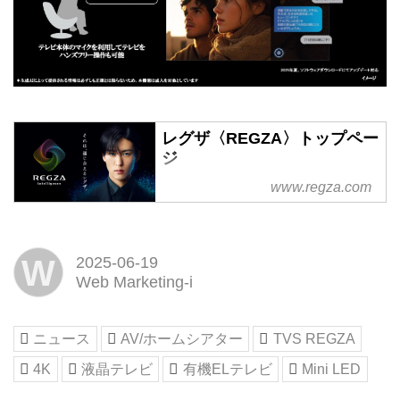
レグザ〈REGZA〉トップペー
ジ
それは、通じ合えるレグザ。日常
www.regza.com
を変える、もうひとつのレグザ。
テレビ・レコーダー・プロジェク
ター・ゲーミングモニター・サウ
W
2025-06-19
ンドシステム。最新のエンタメを
Web Marketing-i
最新のレグザで。｜テレビ・レコ
ーダー・プロジェクター・ゲーミ
ングモニター・サウンドシステム
ニュース
AV/ホームシアター
TVS REGZA
｜レグザ〈REGZA〉東芝
4K
液晶テレビ
有機ELテレビ
Mini LED
〈TOSHIBA〉