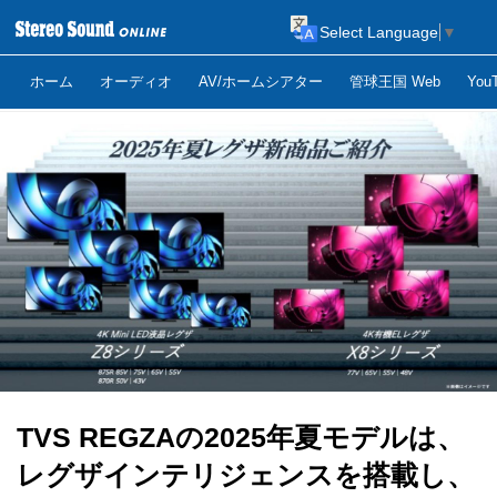
Select Language
▼
ホーム
オーディオ
AV/ホームシアター
管球王国 Web
Yo
TVS REGZAの2025年夏モデルは、
レグザインテリジェンスを搭載し、