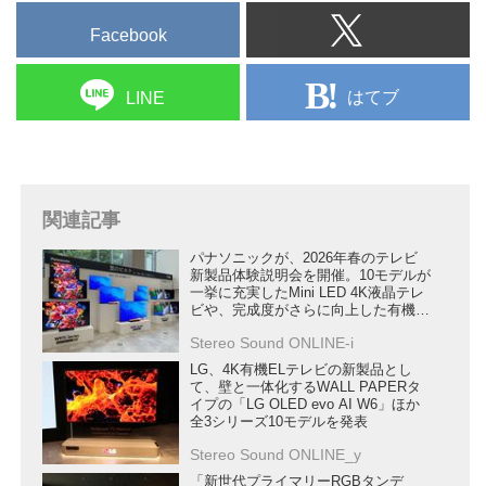
Facebook
はてブ
LINE
関連記事
パナソニックが、2026年春のテレビ
新製品体験説明会を開催。10モデルが
一挙に充実したMini LED 4K液晶テレ
ビや、完成度がさらに向上した有機
EL 4Kテレビの実力を確認した
Stereo Sound ONLINE-i
LG、4K有機ELテレビの新製品とし
て、壁と一体化するWALL PAPERタ
イプの「LG OLED evo AI W6」ほか
全3シリーズ10モデルを発表
Stereo Sound ONLINE_y
「新世代プライマリーRGBタンデ