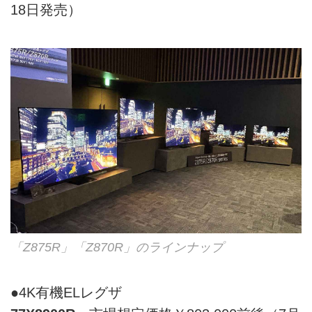
18日発売）
「Z875R」「Z870R」のラインナップ
●4K有機ELレグザ