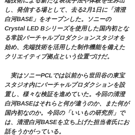
端技術による新たな表現手法や体験を生み出
し、発信する場として、去る2月1日に「清澄
白河BASE」をオープンした。ソニーの
Crystal LED Bシリーズを使用した国内初とな
る常設バーチャルプロダクションスタジオを
始め、先端技術を活用した制作機能を備えた
クリエイティブ拠点という位置づけだ。
実はソニーPCLでは以前から世田谷の東宝
スタジオ内にバーチャルプロダクションを設
置し、様々な検証を進めていた。今回の清澄
白河BASEはそれらと何が違うのか、また何が
国内初なのか。今回の「いいもの研究所」で
は、清澄白河BASEを立ち上げた担当者氏にお
話をうかがっている。