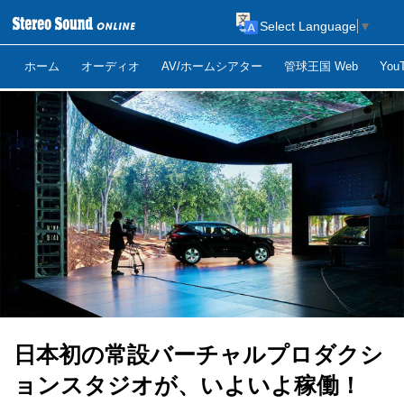
Select Language
▼
ホーム
オーディオ
AV/ホームシアター
管球王国 Web
Yo
日本初の常設バーチャルプロダクシ
ョンスタジオが、いよいよ稼働！