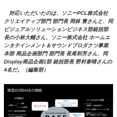
対応いただいたのは、ソニーPCL株式会社
クリエイティブ部門 部門長 岡林 豊さんと、同
ビジュアルソリューションビジネス部統括部
長の小林大輔さん、ソニー株式会社 ホームエ
ンタテインメント＆サウンドプロダクツ事業
本部 商品企画部門 部門長 長尾和芳さん、同
Display商品企画1部 統括部長 野村泰晴さんの
4名だ。（編集部）