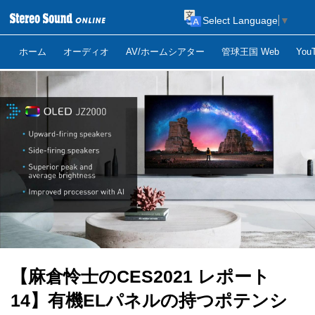
Select Language
▼
ホーム
オーディオ
AV/ホームシアター
管球王国 Web
Yo
【麻倉怜士のCES2021 レポート
14】有機ELパネルの持つポテンシ