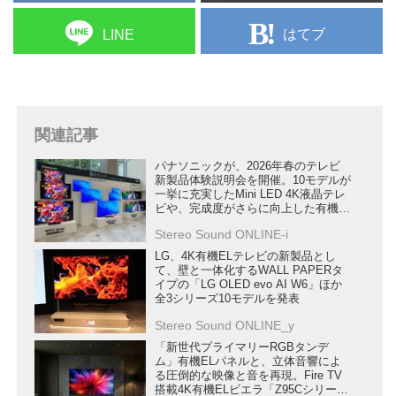
はてブ
LINE
関連記事
パナソニックが、2026年春のテレビ
新製品体験説明会を開催。10モデルが
一挙に充実したMini LED 4K液晶テレ
ビや、完成度がさらに向上した有機
EL 4Kテレビの実力を確認した
Stereo Sound ONLINE-i
LG、4K有機ELテレビの新製品とし
て、壁と一体化するWALL PAPERタ
イプの「LG OLED evo AI W6」ほか
全3シリーズ10モデルを発表
Stereo Sound ONLINE_y
「新世代プライマリーRGBタンデ
ム」有機ELパネルと、立体音響によ
る圧倒的な映像と音を再現。Fire TV
搭載4K有機ELビエラ「Z95Cシリー