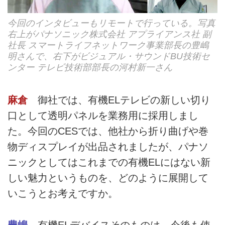
今回のインタビューもリモートで行っている。写真
右上がパナソニック株式会社 アプライアンス社 副
社長 スマートライフネットワーク事業部長の豊嶋
明さんで、右下がビジュアル・サウンドBU技術セ
ンター テレビ技術部部長の河村新一さん
麻倉
御社では、有機ELテレビの新しい切り
口として透明パネルを業務用に採用しまし
た。今回のCESでは、他社から折り曲げや巻
物ディスプレイが出品されましたが、パナソ
ニックとしてはこれまでの有機ELにはない新
しい魅力というものを、どのように展開して
いこうとお考えですか。
豊嶋
有機ELデバイスそのものは、今後も使