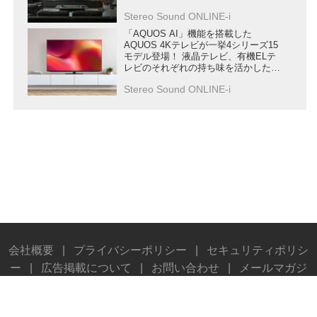
ズ」が6月下旬に発売
Stereo Sound ONLINE-i
「AQUOS AI」機能を搭載した
AQUOS 4Kテレビが一挙4シリーズ15
モデル登場！ 液晶テレビ、有機ELテ
レビのそれぞれの持ち味を活かした
“極上の色” を再現する
Stereo Sound ONLINE-i
会社概要
|
プライバシーポリシー
|
セキュリティポリシ
ー
|
広告掲載について
|
お問い合わせ
|
メールマガジ
ン
|
執筆陣