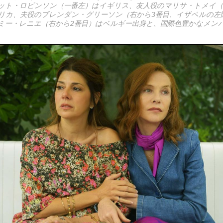
ット・ロビンソン（一番左）はイギリス、友人役のマリサ・トメイ（
リカ、夫役のブレンダン・グリーソン（右から3番目、イザベルの左
ミー・レニエ（右から2番目）はベルギー出身と、国際色豊かなメン