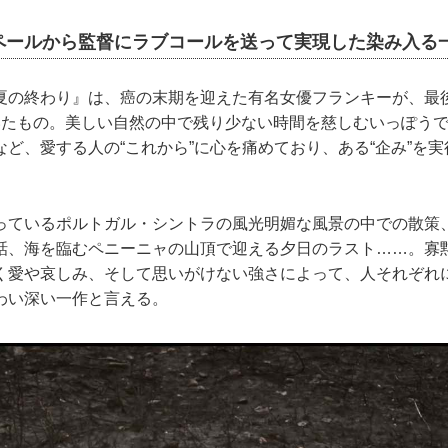
ペールから監督にラブコールを送って実現した染み入る
の終わり』は、癌の末期を迎えた有名女優フランキーが、最
いたもの。美しい自然の中で残り少ない時間を慈しむいっぽう
ど、愛する人の“これから”に心を痛めており、ある“企み”を
ているポルトガル・シントラの風光明媚な風景の中での散策
話、海を臨むペニーニャの山頂で迎える夕日のラスト……。寡
く愛や哀しみ、そして思いがけない強さによって、人それぞれ
わい深い一作と言える。