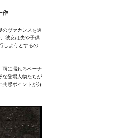
一作
後のヴァカンスを過
で、彼女は夫や子供
実行しようとするの
、雨に濡れるペーナ
黙な登場人物たちが
に共感ポイントが分