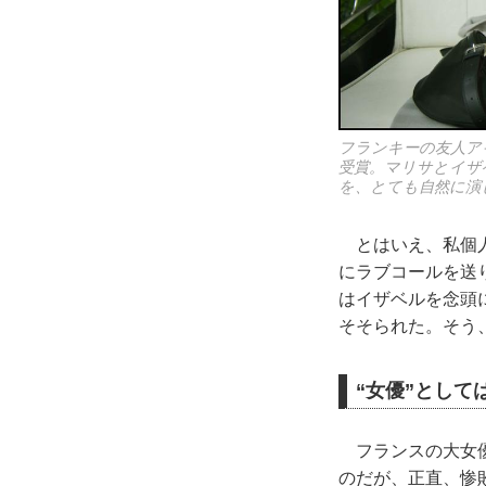
フランキーの友人ア
受賞。マリサとイザ
を、とても自然に演
とはいえ、私個人
にラブコールを送
はイザベルを念頭
そそられた。そう
“女優”とし
フランスの大女優
のだが、正直、惨