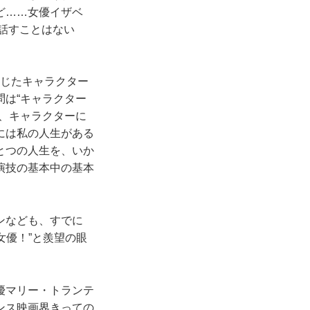
ど……女優イザベ
て話すことはない
演じたキャラクター
は“キャラクター
、キャラクターに
には私の人生がある
とつの人生を、いか
演技の基本中の基本
ンなども、すでに
女優！”と羨望の眼
優マリー・トランテ
ンス映画界きっての