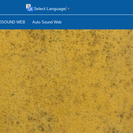
Select Language
▼
OSOUND WEB
Auto Sound Web