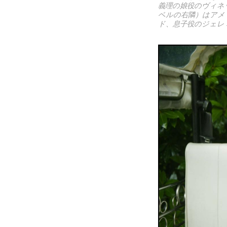
義理の娘役のヴィネ
ベルの右隣）はアメ
ド、息子役のジェレ