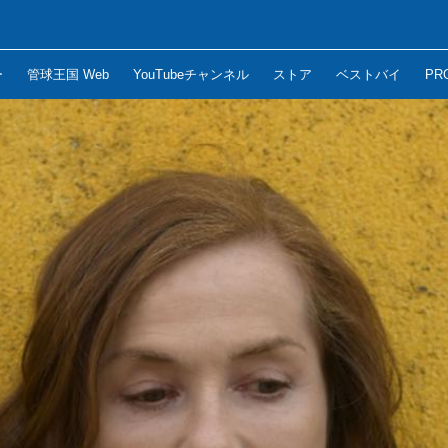
ー
管球王国 Web
YouTubeチャンネル
ストア
ベストバイ
PR