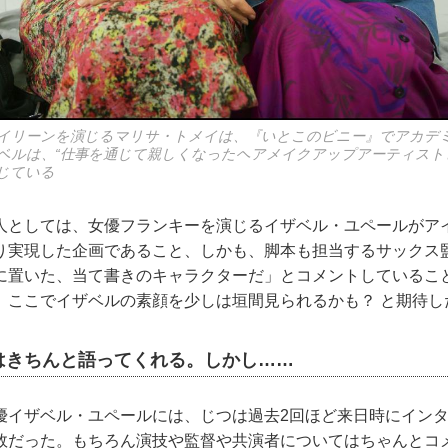
イリーンを演じるマリサ・トメイは、『いとこのビニー』でアカデ
ベルは、“仕事を通じて親しくなったヘアメイクアップアーティスト
じている
としては、女優フランキーを演じるイザベル・ユペールがア
り実現した企画であること、しかも、脚本も担当するサックス
に置いた、当て書きのキャラクターだ」とコメントしているこ
、ここでイザベルの素顔を少しは垣間見られるかも？ と期待し
てはきちんと語ってくれる。しかし……
イザベル・ユペールには、じつは過去2回ほど来日時にインタ
敗だった。もちろん演技や監督や共演者についてはちゃんとコ