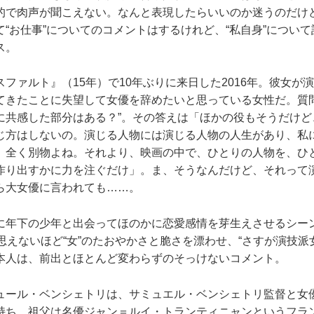
的で肉声が聞こえない。なんと表現したらいいのか迷うのだけ
“お仕事”についてのコメントはするけれど、“私自身”につい
ス。
ファルト』（15年）で10年ぶりに来日した2016年。彼女が
てきたことに失望して女優を辞めたいと思っている女性だ。質問
に共感した部分はある？”。その答えは「ほかの役もそうだけど
じ方はしないの。演じる人物には演じる人物の人生があり、私
。全く別物よね。それより、映画の中で、ひとりの人物を、ひ
作り出すかに力を注ぐだけ」。ま、そうなんだけど、それって
ら大女優に言われても……。
年下の少年と出会ってほのかに恋愛感情を芽生えさせるシー
思えないほど“女”のたおやかさと脆さを漂わせ、“さすが演技派
本人は、前出とほとんど変わらずのそっけないコメント。
ール・ベンシェトリは、サミュエル・ベンシェトリ監督と女
持ち、祖父は名優ジャン＝ルイ・トランティニャンというフラ