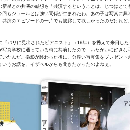
の新星との共演の感想も「共演するということは、じつはとて
今回もジュールとは強い関係が生まれたわ。あの子は写真に興
、共演のエピソードの一片でも披露して欲しかったのだけれど
に『パリに見出されたピアニスト』（18年）を携えて来日した
が写真学校に通っている時に共演したので、おたがいに好きな
ていたんだ。撮影が終わった後に、分厚い写真集をプレゼント
ういうお話を、イザベルからも聞きたかったのよねぇ。