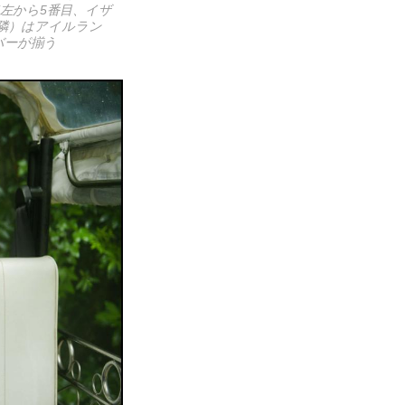
左から5番目、イザ
隣）はアイルラン
バーが揃う