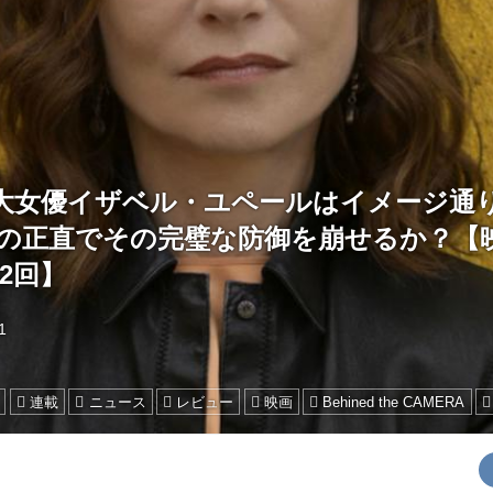
大女優イザベル・ユペールはイメージ通り
度目の正直でその完璧な防御を崩せるか？【
2回】
1
連載
ニュース
レビュー
映画
Behined the CAMERA