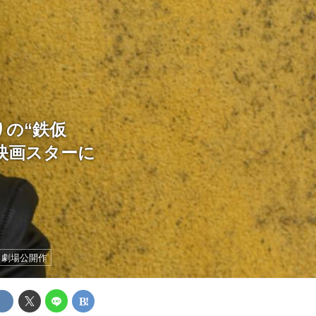
の“鉄仮
映画スターに
劇場公開作