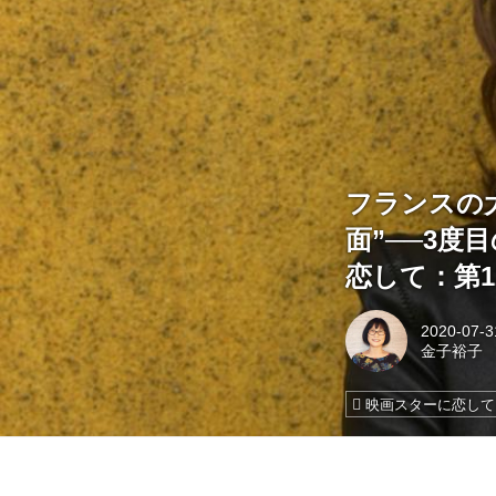
フランスの
面”──3
恋して：第1
2020-07-3
金子裕子
映画スターに恋して