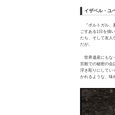
イザベル・ユ
『ポルトガル、夏
ごすある1日を描
たち、そして友人な
だが。
世界遺産にもなっ
宮殿での秘密の会
浮き彫りにしてい
かれるような、味