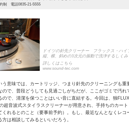
制 電話0835-21-5555
ドイツの針先クリーナー フラックス・ハイフ
縦、横、斜めの3次元の振動で洗浄するしくみ
詳しくはこちら
www.sound-tec.com
いう意味では、カートリッジ、つまり針先のクリーニングも重
なので、普段どうしても見過ごしがちだが、ここがゴミで汚れ
ので、清潔を保つことはいい音に直結する。今回は、独FLUX HI
社の超音波式スタイラスクリーナーが用意され、手持ちのカート
てくれるとのこと（要事前予約）。もし、最近なんとなくレコ
る方は相談してみるといいだろう。