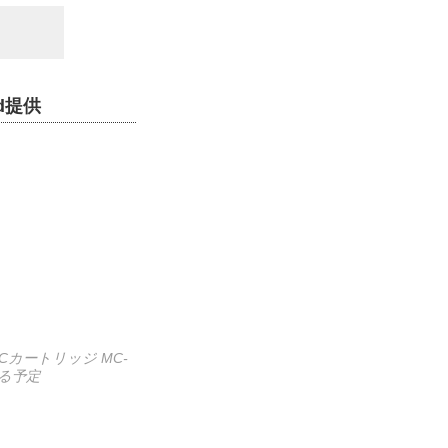
d提供
Cカートリッジ MC-
れる予定