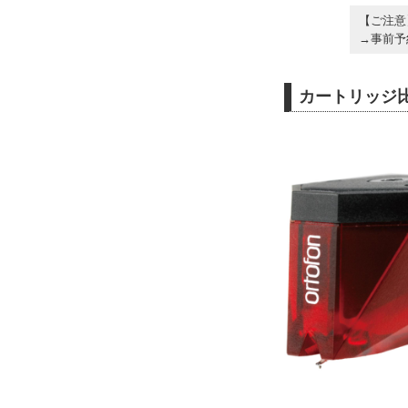
【ご注意
→事前予約
カートリッジ比