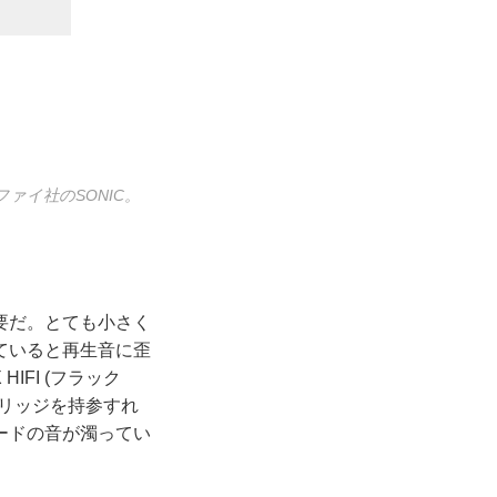
ァイ社のSONIC。
要だ。とても小さく
ていると再生音に歪
FI (フラック
リッジを持参すれ
ードの音が濁ってい