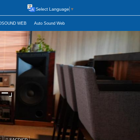
Select Language
▼
OSOUND WEB
Auto Sound Web
リー」
ド
SACD/CD