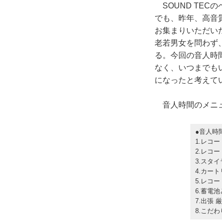
SOUND TE
でも、昨年、高音
お集まりいただい
老若男女を問わず
る。今回の音人時
なく、いつまでも
になったと考えて
音人時間のメニュ
●音人時
1.レコ
2.レコ
3.スタ
4.カー
5.レコ
6.蓄電
7.出張
8.こだわ