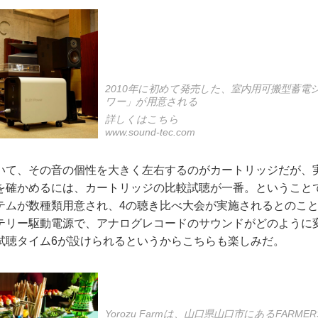
2010年に初めて発売した、室内用可搬型蓄電
ワー」が用意される
詳しくはこちら
www.sound-tec.com
いて、その音の個性を大きく左右するのがカートリッジだが、
を確かめるには、カートリッジの比較試聴が一番。ということ
テムが数種類用意され、4の聴き比べ大会が実施されるとのこ
テリー駆動電源で、アナログレコードのサウンドがどのように
試聴タイム6が設けられるというからこちらも楽しみだ。
Yorozu Farmは、山口県山口市にあるFARME