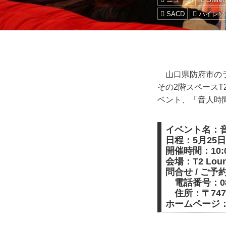
SACD
ハイレゾ
山口県防府市のライ
その2階スペースT
ベント、「音人時間（
イベント名：音人
日程：5月25
開催時間：10:00
会場：T2 Loun
問合せ / ご予約
電話番号：0835
住所：〒747-
ホームページ