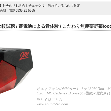
】針先の汚れ具合をチェック後、汚れているものに限定
制 電話0835-21-5555
較試聴 / 蓄電池による音体験 / こだわり無農薬野菜foo
オルトフォンのMMカートリッジ 2M Red、M
Q20、MC Cadenza Bronzeの3機種が用意さ
詳しくはこちら
www.sound-tec.com