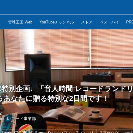
ー
管球王国 Web
YouTubeチャンネル
ストア
ベストバイ
PR
TEC特別企画♩「音人時間 レコードランド
るあなたに贈る特別な2日間です！
2
Sound レコード事業部
o Sound STORE
Stereo Sound ソフト
イベント
アナログレコー