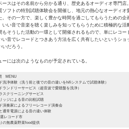
Cのベースはその名前から分かる通り、歴史あるオーディオ専門店
質ソフトの特別試聴体験会を開催し、地元の熱心なオーディオ
た。その一方で、楽しく豊かな時間を過ごしてもらうための企
、いい音で音楽を聴く楽しみを知ってもらうために積極的な活
間もそうした活動の一環として開催されるもので、単にレコー
いい音でレコードとつきあう方法を広く共有したいというショ
いいだろう。
ーには次のようなものが予定されている。
間 MENU
ード洗浄体験（洗う前と後での音の違いをhifiシステムで試聴体験）
ードランドリーサービス（超音波で愛聴盤を洗浄）
イラスクリーニングサービス
トリッジによる音の比較試聴
ード演奏家によるフリーレコード演奏会
池と通常電源による音の違い体験
 厳選レコード市
りの無農薬野菜food提供