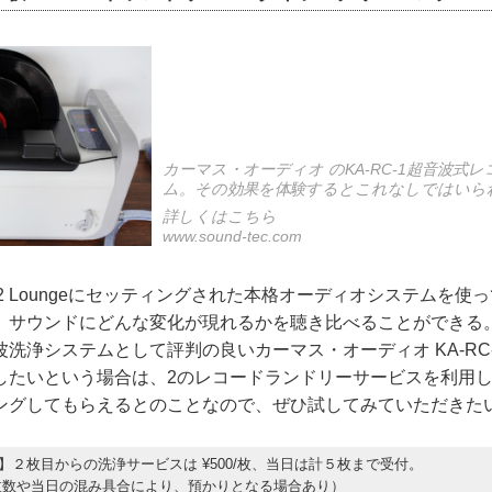
カーマス・オーディオ のKA-RC-1超音波式
ム。その効果を体験するとこれなしではいら
詳しくはこちら
www.sound-tec.com
2 Loungeにセッティングされた本格オーディオシステムを使
、サウンドにどんな変化が現れるかを聴き比べることができる
洗浄システムとして評判の良いカーマス・オーディオ KA-RC
したいという場合は、2のレコードランドリーサービスを利用し
ングしてもらえるとのことなので、ぜひ試してみていただきた
】２枚目からの洗浄サービスは ¥500/枚、当日は計５枚まで受付。
枚数や当日の混み具合により、預かりとなる場合あり）