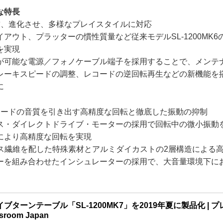
主な特長
求、進化させ、多様なプレイスタイルに対応
アウト、プラッターの慣性質量など従来モデルSL-1200MK
を実現
が可能な電源／フォノケーブル端子を採用することで、メンテ
レーキスピードの調整、レコードの逆回転再生などの新機能を
に
コードの音質を引き出す高精度な回転と徹底した振動の抑制
ス・ダイレクトドライブ・モーターの採用で回転中の微小振動
により高精度な回転を実現
ラス繊維を配した特殊素材とアルミダイカストの2層構造による
ーを組み合わせたインシュレーターの採用で、大音量環境下に
ターンテーブル「SL-1200MK7」を2019年夏に製品化 | プ
sroom Japan