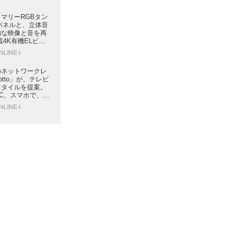
マリーRGBタン
パネルと、立体音
的な映像と音を再
搭載4K有機ELビエ
リーズ」が6月下旬
NLINE-i
のネットワークレ
otto」が、テレビ
スタイルを提案。
C、スマホで、い
も楽しめる
NLINE-i