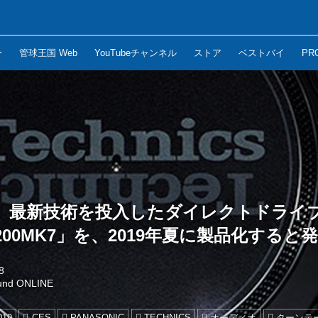
ー
管球王国 Web
YouTubeチャンネル
ストア
ベストバイ
PR
、最新技術を投入したダイレクトドライ
1200MK7」を、2019年夏に製品化すると
8
und ONLINE
019
CES
PANASONIC
TECHNICS
オーディオ
ターンテ