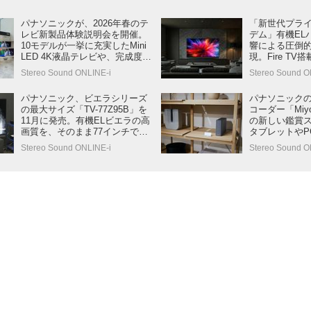
パナソニックが、2026年春のテ
「新世代プライ
レビ新製品体験説明会を開催。
デム」有機EL
10モデルが一挙に充実したMini
響による圧倒
LED 4K液晶テレビや、完成度が
現。Fire TV
さらに向上した有機EL 4Kテレ
ラ「Z95Cシ
Stereo Sound ONLINE-i
Stereo Sound O
ビの実力を確認した
に発売
パナソニック、ビエラシリーズ
パナソニック
の最大サイズ「TV-77Z95B」を
コーダー「Miy
11月に発売。有機ELビエラの高
の新しい鑑賞
画質を、そのまま77インチで楽
タブレットやP
しめる注目モデルだ
つでもどこで
Stereo Sound ONLINE-i
Stereo Sound O