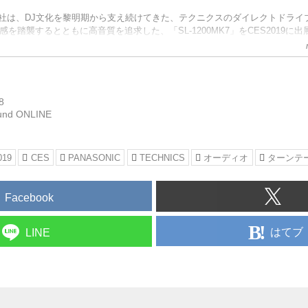
社は、DJ文化を黎明期から支え続けてきた、テクニクスのダイレクトドライブ
作感を踏襲するとともに高音質を追求した、「SL-1200MK7」をCES2019に
8
und ONLINE
019
CES
PANASONIC
TECHNICS
オーディオ
ターンテ
Facebook
はてブ
LINE