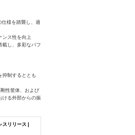
6の仕様を踏襲し、過
ナンス性を向上
搭載し、多彩なパフ
を抑制するととも
高剛性筐体、および
おける外部からの振
レスリリース |