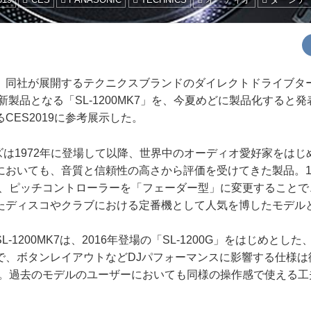
同社が展開するテクニクスブランドのダイレクトドライブター
の新製品となる「SL-1200MK7」を、今夏めどに製品化すると
CES2019に参考展示した。
ーズは1972年に登場して以降、世界中のオーディオ愛好家をは
おいても、音質と信頼性の高さから評価を受けてきた製品。197
後は、ピッチコントローラーを「フェーダー型」に変更すること
たディスコやクラブにおける定番機として人気を博したモデル
1200MK7は、2016年登場の「SL-1200G」をはじめとし
で、ボタンレイアウトなどDJパフォーマンスに影響する仕様は従
踏襲。過去のモデルのユーザーにおいても同様の操作感で使える