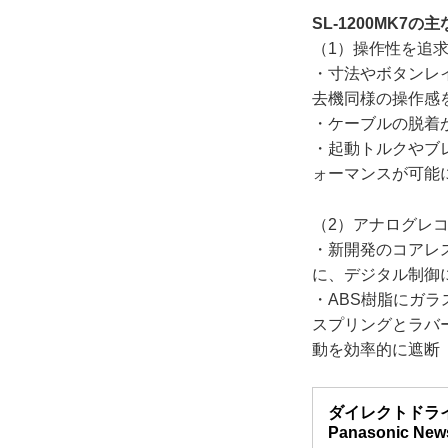
SL-1200MK7の
（1）操作性を追
・寸法やボタンレイ
去機同様の操作感
・ケーブルの脱着
・起動トルクやブ
ォーマンスが可能
（2）アナログレ
・新開発のコアレ
に、デジタル制御
・ABS樹脂にガ
スプリングとラバ
動を効率的に遮断
ダイレクトドライブ
Panasonic New