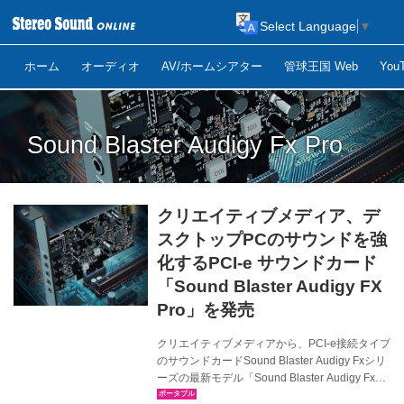
Select Language
▼
ホーム
オーディオ
AV/ホームシアター
管球王国 Web
Yo
Sound Blaster Audigy Fx Pro
クリエイティブメディア、デ
スクトップPCのサウンドを強
化するPCI-e サウンドカード
「Sound Blaster Audigy FX
Pro」を発売
クリエイティブメディアから、PCI-e接続タイプ
のサウンドカードSound Blaster Audigy Fxシリ
ーズの最新モデル「Sound Blaster Audigy Fx
Pro」が、3月中旬に発売される。価格はオープ