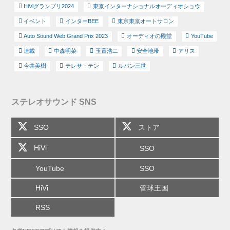
HiViグランプリ2024
東京インターナショナルオーディオショウ
イベント
インターBEE
東京東京オートサロン
Auto Sound Web Grand Prix 2023
オーディオの殿堂
YouTube
連載
中森明菜
玉置浩二
安全地帯
アリス
今井美樹
テレサ・テン
ルパン三世
ステレオサウンド SNS
SSO
ストア
HiVi
SSO
YouTube
SSO
HiVi
管球王国
RSS