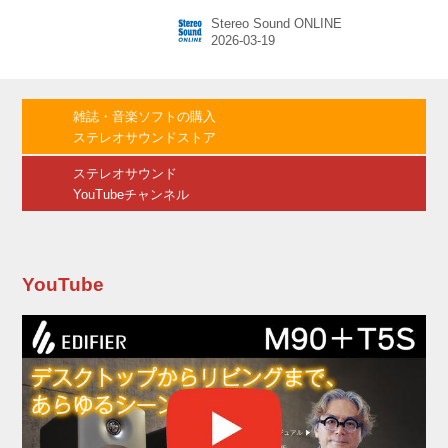
ンで、同社直販サイト価格は￥10,800（税
Stereo Sound ONLINE
込）。3月31日までに直販サイトで購入する
と、発売記念特価で￥9,720（税込）となる。
新製品のSound Blaster Audigy Fx Proは、デス
クトップPCに組み込んで使用する内蔵型PCI-e
サウンドカードで、最大120dB SNRの高音質を
雑誌・音楽ソフトの購入
実現し、最大384kHz /32bitハイレゾオーディオ
ステレオサウンドストア
再生に対応...
ステレオサウンド
YouTubeチャンネル
YouTube