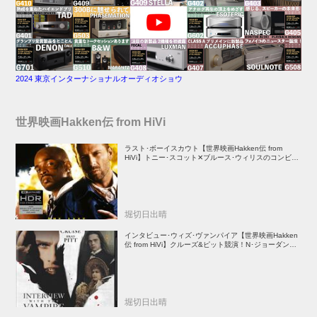
2024 東京インターナショナルオーディオショウ
世界映画Hakken伝 from HiVi
ラスト･ボーイスカウト【世界映画Hakken伝 from
HiVi】トニー･スコット✕ブルース･ウィリスのコンビが
放つ負け犬アクションの決定版！
堀切日出晴
インタビュー･ウィズ･ヴァンパイア【世界映画Hakken
伝 from HiVi】クルーズ&ピット競演！N･ジョーダン監
督吸血鬼ホラー
堀切日出晴