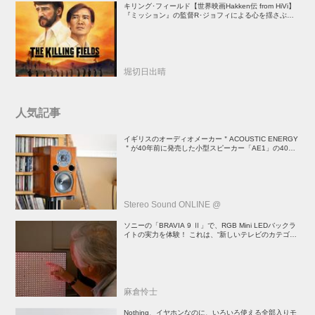
キリング･フィールド【世界映画Hakken伝 from HiVi】
『ミッション』の監督R･ジョフィによる心を揺さぶる
傑作
堀切日出晴
人気記事
イギリスのオーディオメーカー＂ACOUSTIC ENERGY
＂が40年前に発売した小型スピーカー「AE1」の40周
年記念モデル登場！
Stereo Sound ONLINE @
ソニーの「BRAVIA 9 Ⅱ」で、RGB Mini LEDバックラ
イトの実力を体験！ これは、“新しいテレビのカテゴリ
ー” だ（後）：麻倉怜士のいいもの研究所 レポート137
麻倉怜士
Nothing、イヤホンなのに、いろいろ使える全部入りモ