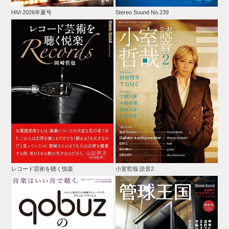
HiVi 2026年夏号
Stereo Sound No.239
レコード芸術を聴く悦楽
小室哲哉 読音2