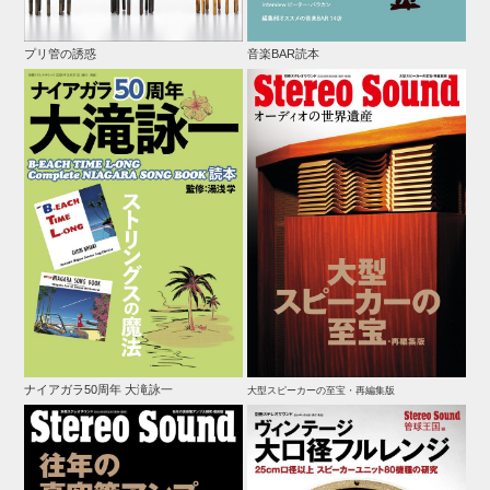
プリ管の誘惑
音楽BAR読本
ナイアガラ50周年 大滝詠一
大型スピーカーの至宝・再編集版