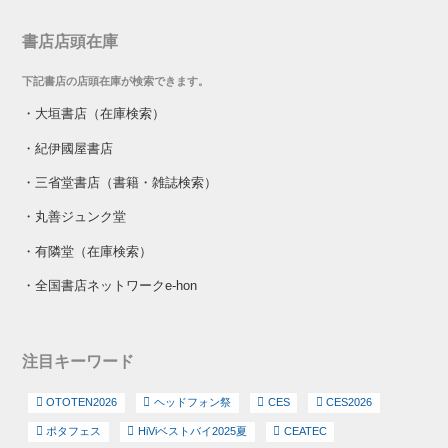
書店店頭在庫
下記書店の店頭在庫が検索できます。
・
大垣書店（在庫検索）
・
紀伊國屋書店
・
三省堂書店（書籍・雑誌検索）
・
丸善ジュンク堂
・
有隣堂（在庫検索）
・
全国書店ネットワークe-hon
注目キーワード
OTOTEN2026
ヘッドフォン祭
CES
CES2026
ポタフェス
HiViベストバイ2025夏
CEATEC