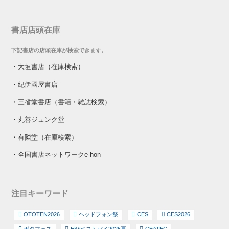
書店店頭在庫
下記書店の店頭在庫が検索できます。
・
大垣書店（在庫検索）
・
紀伊國屋書店
・
三省堂書店（書籍・雑誌検索）
・
丸善ジュンク堂
・
有隣堂（在庫検索）
・
全国書店ネットワークe-hon
注目キーワード
OTOTEN2026
ヘッドフォン祭
CES
CES2026