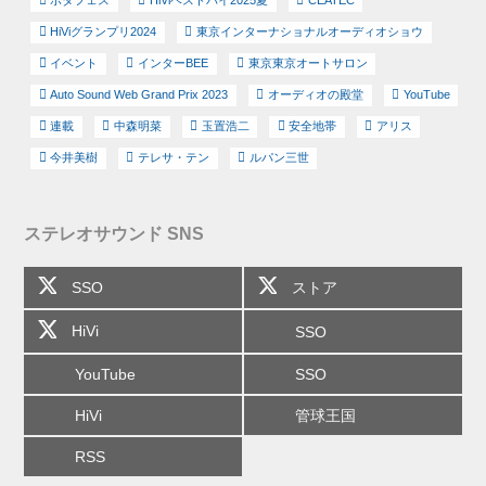
ポタフェス
HiViベストバイ2025夏
CEATEC
HiViグランプリ2024
東京インターナショナルオーディオショウ
イベント
インターBEE
東京東京オートサロン
Auto Sound Web Grand Prix 2023
オーディオの殿堂
YouTube
連載
中森明菜
玉置浩二
安全地帯
アリス
今井美樹
テレサ・テン
ルパン三世
ステレオサウンド SNS
SSO
ストア
HiVi
SSO
YouTube
SSO
HiVi
管球王国
RSS