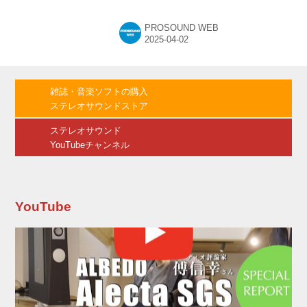
デモルーム」を、蒲⽥校ミュージックカレッジ
⾳響芸術科のレコーディングスタジオ内に設置
PROSOUND WEB
した。 同ブランドのドルビーアトモス対応イマ
ーシブ・デモルームは国内初で、今後同社によ
るユーザーを対象とした視聴体験やセミナーイ
ベントなどの運⽤が開始される予定だ。また本
校では、学⽣たちが同分野の最新技術を直によ
雑誌・音楽ソフトの購入
り深く学べる場として、同科の実習にも活⽤し
ステレオサウンドストア
ていくとのこと。 臨場感や迫⼒が特⻑のイマー
シブオーディオは、映画や⾳楽などで普及が進
ステレオサウンド
み注⽬を集める⼀⽅、イマーシブオ...
YouTubeチャンネル
YouTube