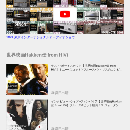
2024 東京インターナショナルオーディオショウ
世界映画Hakken伝 from HiVi
ラスト･ボーイスカウト【世界映画Hakken伝 from
HiVi】トニー･スコット✕ブルース･ウィリスのコンビが
放つ負け犬アクションの決定版！
堀切日出晴
インタビュー･ウィズ･ヴァンパイア【世界映画Hakken
伝 from HiVi】クルーズ&ピット競演！N･ジョーダン監
督吸血鬼ホラー
堀切日出晴