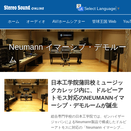
Select Language
▼
ホーム
オーディオ
AV/ホームシアター
管球王国 Web
Yo
Neumann イマーシブ・デモルー
ム
日本工学院蒲田校ミュージッ
クカレッジ内に、ドルビーア
トモス対応のNEUMANNイマ
ーシブ・デモルームが誕生
総合専⾨学校の⽇本⼯学院では、ゼンハイザー
ジャパンによるNeumann製品で構成したドルビ
ーアトモスに対応の「Neumann イマーシブ・