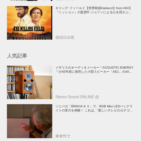
キリング･フィールド【世界映画Hakken伝 from HiVi】
『ミッション』の監督R･ジョフィによる心を揺さぶる
傑作
堀切日出晴
人気記事
イギリスのオーディオメーカー＂ACOUSTIC ENERGY
＂が40年前に発売した小型スピーカー「AE1」の40周
年記念モデル登場！
Stereo Sound ONLINE @
ソニーの「BRAVIA 9 Ⅱ」で、RGB Mini LEDバックラ
イトの実力を体験！ これは、“新しいテレビのカテゴリ
ー” だ（後）：麻倉怜士のいいもの研究所 レポート137
麻倉怜士