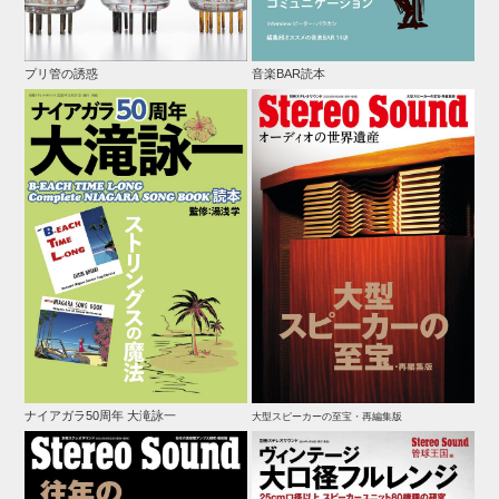
プリ管の誘惑
音楽BAR読本
ナイアガラ50周年 大滝詠一
大型スピーカーの至宝・再編集版