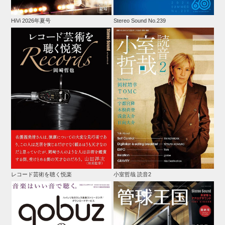
HiVi 2026年夏号
Stereo Sound No.239
レコード芸術を聴く悦楽
小室哲哉 読音2