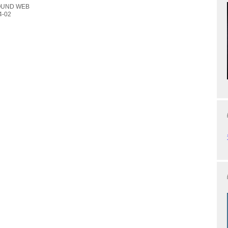
後同社によるユーザーを対象とした視聴体験やセミナーイベント
UND WEB
が開始される予定だ。また本校では、学⽣たちが同分野の最新技
り深く学べる場として、同科の実習にも活⽤していくとのこと。
⼒が特⻑のイマーシブオーディオは、映画や⾳楽などで普及が進
る⼀⽅、イマーシブオ...