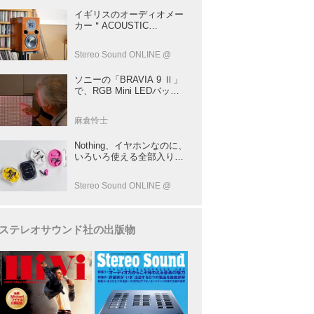
イギリスのオーディオメー
カー＂ACOUSTIC
ENERGY＂が40年前に発売
した小型スピーカー
Stereo Sound ONLINE @
「AE1」の40周年記念モデ
ル登場！
ソニーの「BRAVIA 9 Ⅱ」
で、RGB Mini LEDバック
ライトの実力を体験！ これ
は、“新しいテレビのカテゴ
麻倉怜士
リー” だ（後）：麻倉怜士
のいいもの研究所 レポート
Nothing、イヤホンなのに、
137
いろいろ使える全部入りモ
デルを発売！音をだけじゃ
ない！音のキャプチャー
Stereo Sound ONLINE @
や、会話も録音できる
ステレオサウンド社の出版物