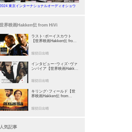
2024 東京インターナショナルオーディオショウ
世界映画Hakken伝 from HiVi
ラスト･ボーイスカウト
【世界映画Hakken伝 from
HiVi】トニー･スコット✕ブ
ルース･ウィリスのコンビ
堀切日出晴
が放つ負け犬アクションの
決定版！
インタビュー･ウィズ･ヴァ
ンパイア【世界映画Hakken
伝 from HiVi】クルーズ&ピ
ット競演！N･ジョーダン監
堀切日出晴
督吸血鬼ホラー
キリング･フィールド【世
界映画Hakken伝 from
HiVi】 『ミッション』の監
督R･ジョフィによる心を揺
堀切日出晴
さぶる傑作
人気記事