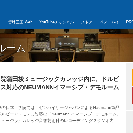
ー
管球王国 Web
YouTubeチャンネル
ストア
ベストバイ
PR
ルーム
学院蒲田校ミュージックカレッジ内に、ドルビ
ス対応のNEUMANNイマーシブ・デモルーム
の⽇本⼯学院では、ゼンハイザージャパンによるNeumann製品
ルビーアトモスに対応の「Neumann イマーシブ・デモルーム」
ミュージックカレッジ⾳響芸術科のレコーディングスタジオ内に
 同ブランドのドルビーアトモス対応イマーシブ・デモルームは国