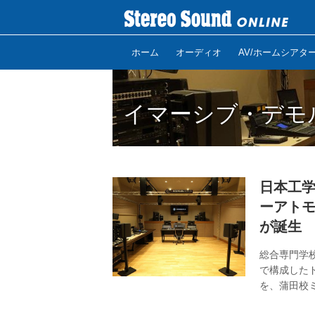
ホーム
オーディオ
AV/ホームシアタ
イマーシブ・デモ
日本工
ーアトモ
が誕生
総合専⾨学校
で構成したド
を、蒲⽥校
設置した。