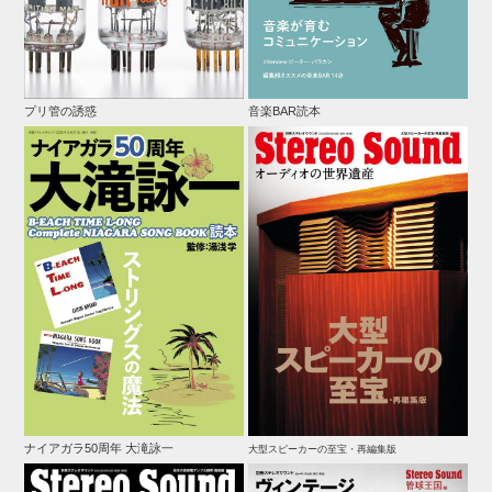
プリ管の誘惑
音楽BAR読本
ナイアガラ50周年 大滝詠一
大型スピーカーの至宝・再編集版