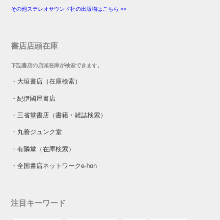
その他ステレオサウンド社の出版物はこちら >>
書店店頭在庫
下記書店の店頭在庫が検索できます。
・
大垣書店（在庫検索）
・
紀伊國屋書店
・
三省堂書店（書籍・雑誌検索）
・
丸善ジュンク堂
・
有隣堂（在庫検索）
・
全国書店ネットワークe-hon
注目キーワード