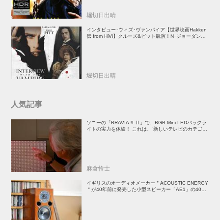
堀切日出晴
インタビュー･ウィズ･ヴァンパイア【世界映画Hakken
伝 from HiVi】クルーズ&ピット競演！N･ジョーダン監
督吸血鬼ホラー
堀切日出晴
人気記事
ソニーの「BRAVIA 9 Ⅱ」で、RGB Mini LEDバックラ
イトの実力を体験！ これは、“新しいテレビのカテゴリ
ー” だ（後）：麻倉怜士のいいもの研究所 レポート137
麻倉怜士
イギリスのオーディオメーカー＂ACOUSTIC ENERGY
＂が40年前に発売した小型スピーカー「AE1」の40周
年記念モデル登場！