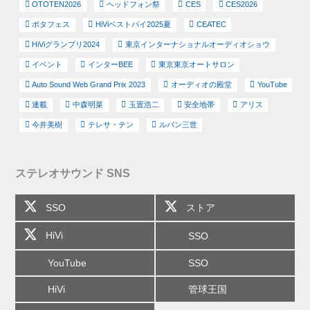
OTOTEN2026
ヘッドフォン祭
CES
CES2026
ポタフェス
HiViベストバイ2025夏
CEATEC
HiViグランプリ2024
東京インターナショナルオーディオショウ
イベント
インターBEE
東京東京オートサロン
Auto Sound Web Grand Prix 2023
オーディオの殿堂
YouTube
連載
中森明菜
玉置浩二
安全地帯
アリス
今井美樹
テレサ・テン
ルパン三世
ステレオサウンド SNS
SSO
ストア
HiVi
SSO
YouTube
SSO
HiVi
管球王国