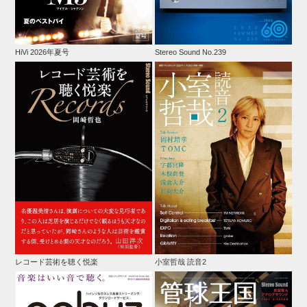
HiVi 2026年夏号
Stereo Sound No.239
レコード芸術を聴く悦楽
小室哲哉 読音2