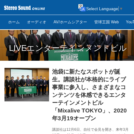
Select Language
▼
ホーム
オーディオ
AV/ホームシアター
管球王国 Web
Yo
LIVEエンターテインメントビル
池袋に新たなスポットが誕
生。講談社が本格的にライブ
事業に参入し、さまざまなコ
ンテンツを体感できるエンタ
ーテインメントビル
「Mixalive TOKYO」、2020
年3月19オープン
講談社は12月6日、自社で会見を開き、来年3月