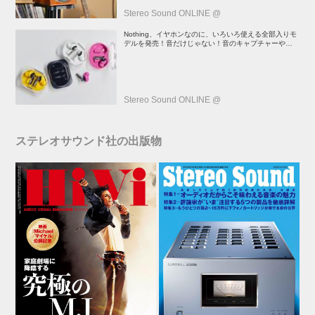
Stereo Sound ONLINE @
Nothing、イヤホンなのに、いろいろ使える全部入りモ
デルを発売！音だけじゃない！音のキャプチャーや、会
話も録音できる
Stereo Sound ONLINE @
ステレオサウンド社の出版物