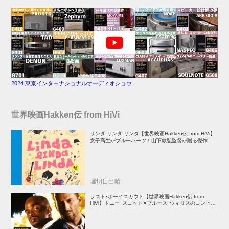
2024 東京インターナショナルオーディオショウ
世界映画Hakken伝 from HiVi
リンダ リンダ リンダ【世界映画Hakken伝 from HiVi】
女子高生がブルーハーツ！山下敦弘監督が贈る傑作青春
学園ストーリー！
堀切日出晴
ラスト･ボーイスカウト【世界映画Hakken伝 from
HiVi】トニー･スコット✕ブルース･ウィリスのコンビが
放つ負け犬アクションの決定版！