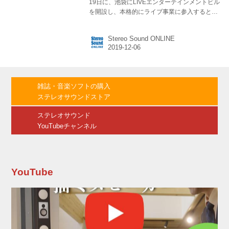
19日に、池袋にLIVEエンターテインメントビル
を開設し、本格的にライブ事業に参入すると発
表した。 建物は今夏に閉館したシネマサンシャ
イン池袋をリニューアルし、地下2Fから9F（1
Stereo Sound ONLINE
～3F除く）までのフロアを使って、本プロジェ
クトに参集した各企業とコラボを行ない、各企
業の特色（＆コンテンツ）を活かしたフロア構
成とすることで、LIVEエンターテインメントコ
ンテンツ発信の拠点としたい、とのことだ。 ビ
雑誌・音楽ソフトの購入
ルの名称は、さまざまなコンテンツをミックス
ステレオサウンドストア
するという意味を持たせた造語の「Mixalive
TOKYO」（ミクサライブ東京）となる。 会見
ステレオサウンド
に登壇した講...
YouTubeチャンネル
YouTube