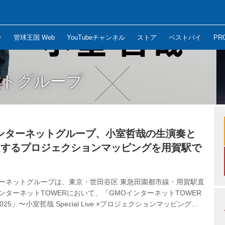
ー
管球王国 Web
YouTubeチャンネル
ストア
ベストバイ
PR
ットグループ
ンターネットグループ、小室哲哉の生演奏と
ロするプロジェクションマッピングを用賀駅で
ターネットグループは、東京・世田谷区 東急田園都市線・用賀駅直
ンターネットTOWERにおいて、「GMOインターネットTOWER
25」〜小室哲哉 Special Live ×プロジェクションマッピング〜
12月19日（金）18時に開催する。 イベントでは、GMOインターネ