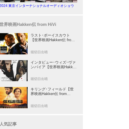
2024 東京インターナショナルオーディオショウ
世界映画Hakken伝 from HiVi
ラスト･ボーイスカウト
【世界映画Hakken伝 from
HiVi】トニー･スコット✕ブ
ルース･ウィリスのコンビ
堀切日出晴
が放つ負け犬アクションの
決定版！
インタビュー･ウィズ･ヴァ
ンパイア【世界映画Hakken
伝 from HiVi】クルーズ&ピ
ット競演！N･ジョーダン監
堀切日出晴
督吸血鬼ホラー
キリング･フィールド【世
界映画Hakken伝 from
HiVi】 『ミッション』の監
督R･ジョフィによる心を揺
堀切日出晴
さぶる傑作
人気記事