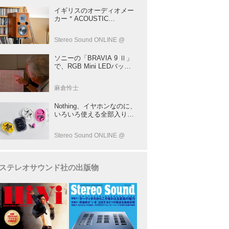
イギリスのオーディオメー
カー＂ACOUSTIC
ENERGY＂が40年前に発売
した小型スピーカー
Stereo Sound ONLINE @
「AE1」の40周年記念モデ
ル登場！
ソニーの「BRAVIA 9 Ⅱ」
で、RGB Mini LEDバック
ライトの実力を体験！ これ
は、“新しいテレビのカテゴ
麻倉怜士
リー” だ（後）：麻倉怜士
のいいもの研究所 レポート
Nothing、イヤホンなのに、
137
いろいろ使える全部入りモ
デルを発売！音をだけじゃ
ない！音のキャプチャー
Stereo Sound ONLINE @
や、会話も録音できる
ステレオサウンド社の出版物