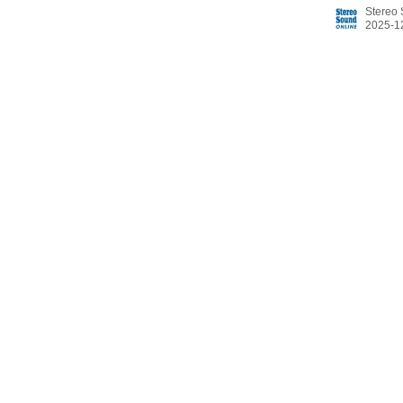
ットTOWE
Stereo
ョンマッピ
ソング、そ
レートソング 「I