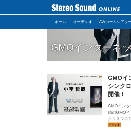
ホーム
オーディオ
AV/ホームシアタ
GMOインターネ
GMOイ
シンク
開催！
GMOイン
結のGMOイ
クリスマス20
を2025年