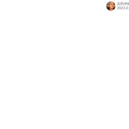
W290×H1
吉田伊
TEL.03
多くは、2段