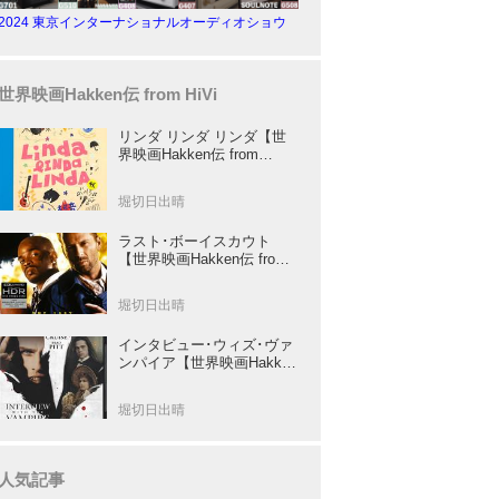
2024 東京インターナショナルオーディオショウ
世界映画Hakken伝 from HiVi
リンダ リンダ リンダ【世
界映画Hakken伝 from
HiVi】女子高生がブルーハ
ーツ！山下敦弘監督が贈る
堀切日出晴
傑作青春学園ストーリー！
ラスト･ボーイスカウト
【世界映画Hakken伝 from
HiVi】トニー･スコット✕ブ
ルース･ウィリスのコンビ
堀切日出晴
が放つ負け犬アクションの
決定版！
インタビュー･ウィズ･ヴァ
ンパイア【世界映画Hakken
伝 from HiVi】クルーズ&ピ
ット競演！N･ジョーダン監
堀切日出晴
督吸血鬼ホラー
人気記事