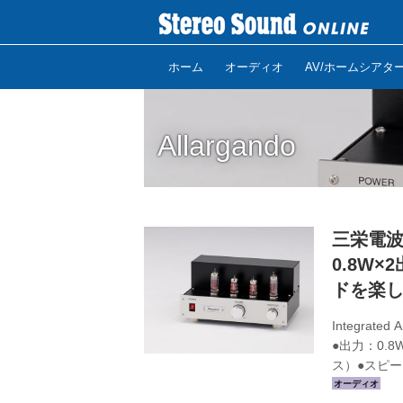
ホーム
オーディオ
AV/ホームシアタ
Allargando
三栄電波
0.8W
ドを楽
Integrated
●出力：0.8
ス）●スピー
クトロニック