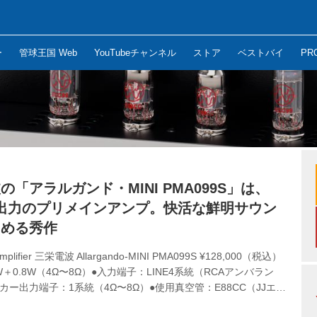
ー
管球王国 Web
YouTubeチャンネル
ストア
ベストバイ
PR
の「アラルガンド・MINI PMA099S」は、
×2出力のプリメインアンプ。快活な鮮明サウン
しめる秀作
 Amplifier 三栄電波 Allargando-MINI PMA099S ¥128,000（税込）
W＋0.8W（4Ω〜8Ω）●入力端子：LINE4系統（RCAアンバラン
カー出力端子：1系統（4Ω〜8Ω）●使用真空管：E88CC（JJエレ
）×2、ECC99（JJエレクトロニック）×2●寸法／重量：