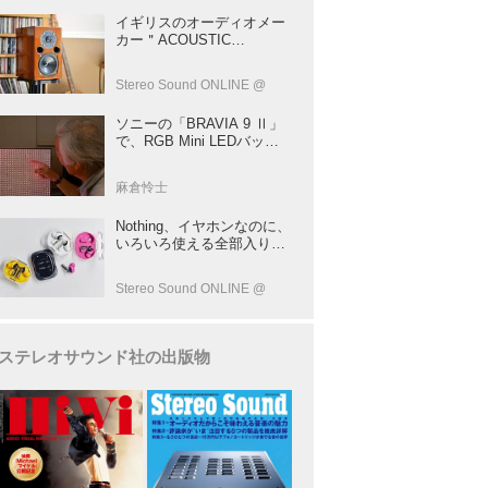
イギリスのオーディオメー
カー＂ACOUSTIC
ENERGY＂が40年前に発売
した小型スピーカー
Stereo Sound ONLINE @
「AE1」の40周年記念モデ
ル登場！
ソニーの「BRAVIA 9 Ⅱ」
で、RGB Mini LEDバック
ライトの実力を体験！ これ
は、“新しいテレビのカテゴ
麻倉怜士
リー” だ（後）：麻倉怜士
のいいもの研究所 レポート
Nothing、イヤホンなのに、
137
いろいろ使える全部入りモ
デルを発売！音だけじゃな
い！音のキャプチャーや、
Stereo Sound ONLINE @
会話も録音できる
ステレオサウンド社の出版物