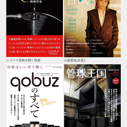
レコード芸術を聴く悦楽
小室哲哉 読音2