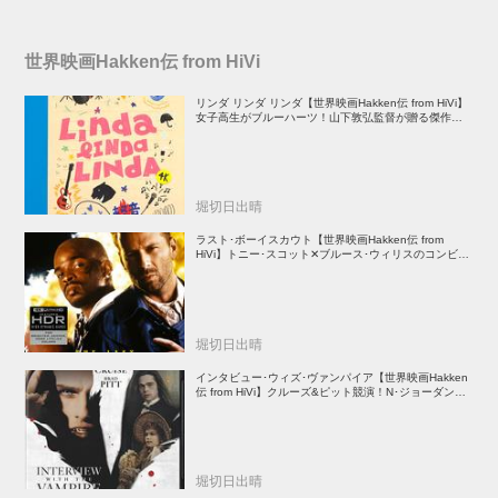
世界映画Hakken伝 from HiVi
リンダ リンダ リンダ【世界映画Hakken伝 from HiVi】
女子高生がブルーハーツ！山下敦弘監督が贈る傑作青春
学園ストーリー！
堀切日出晴
ラスト･ボーイスカウト【世界映画Hakken伝 from
HiVi】トニー･スコット✕ブルース･ウィリスのコンビが
放つ負け犬アクションの決定版！
堀切日出晴
インタビュー･ウィズ･ヴァンパイア【世界映画Hakken
伝 from HiVi】クルーズ&ピット競演！N･ジョーダン監
督吸血鬼ホラー
堀切日出晴