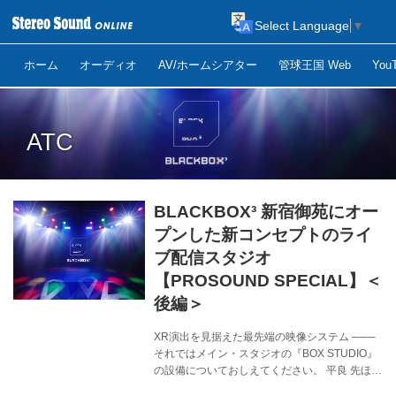
Select Language
▼
ホーム
オーディオ
AV/ホームシアター
管球王国 Web
Yo
ATC
BLACKBOX³ 新宿御苑にオー
プンした新コンセプトのライ
ブ配信スタジオ
【PROSOUND SPECIAL】＜
後編＞
XR演出を見据えた最先端の映像システム ───
それではメイン・スタジオの『BOX STUDIO』
の設備についておしえてください。 平良 先ほど
も言ったとおり、『BOX STUDIO』はテクノロ