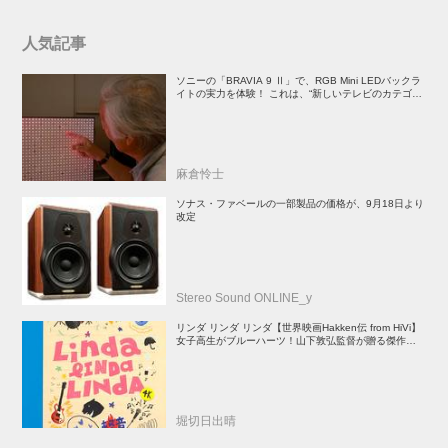
人気記事
ソニーの「BRAVIA 9 Ⅱ」で、RGB Mini LEDバックラ
イトの実力を体験！ これは、“新しいテレビのカテゴリ
ー” だ（後）：麻倉怜士のいいもの研究所 レポート137
麻倉怜士
ソナス・ファベールの一部製品の価格が、9月18日より
改定
Stereo Sound ONLINE_y
リンダ リンダ リンダ【世界映画Hakken伝 from HiVi】
女子高生がブルーハーツ！山下敦弘監督が贈る傑作青春
学園ストーリー！
堀切日出晴