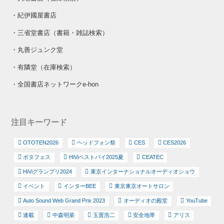
・
紀伊國屋書店
・
三省堂書店（書籍・雑誌検索）
・
丸善ジュンク堂
・
有隣堂（在庫検索）
・
全国書店ネットワークe-hon
注目キーワード
OTOTEN2026
ヘッドフォン祭
CES
CES2026
ポタフェス
HiViベストバイ2025夏
CEATEC
HiViグランプリ2024
東京インターナショナルオーディオショウ
イベント
インターBEE
東京東京オートサロン
Auto Sound Web Grand Prix 2023
オーディオの殿堂
YouTube
連載
中森明菜
玉置浩二
安全地帯
アリス