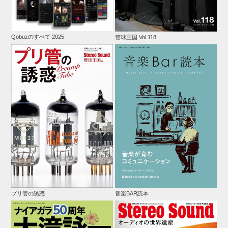
Qobuzのすべて 2025
管球王国 Vol.118
プリ管の誘惑
音楽BAR読本