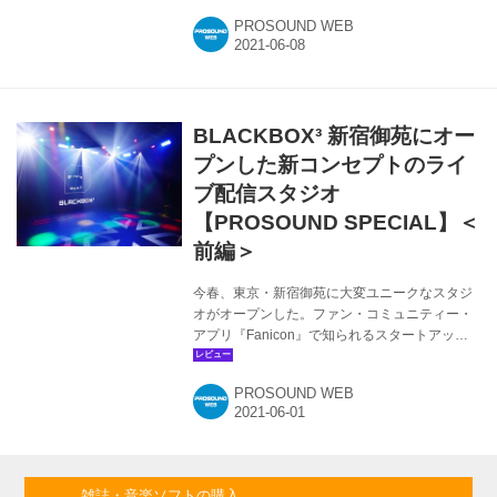
ジーに特化したスタジオになっています。ぼく
PROSOUND WEB
の頭の中にあったのは凄くシンプルで、“LEDパ
ネルが常設された最先端の技術が使えるスタジ
オ”というイメージですね。ただ、最先端の技術
と言っても、現時点ですべての人がそれを活用
できるわけではありませんし、佐藤さんには将
BLACKBOX³ 新宿御苑にオー
来にわたって拡張できるようにしてほしいとい
うことをお伝えしました。 ─── 壁面のLEDパ
プンした新コンセプトのライ
ネルは、高さ4メートル、幅9メートルと凄い迫
ブ配信スタジオ
力です。...
【PROSOUND SPECIAL】＜
前編＞
今春、東京・新宿御苑に大変ユニークなスタジ
オがオープンした。ファン・コミュニティー・
アプリ『Fanicon』で知られるスタートアップ
企業、THECOOが開設した『BLACKBOX³（ブ
ラックボックス）』は、流行のライブ配信や映
PROSOUND WEB
像収録に対応した、まったく新しいコンセプト
のスタジオ。『BOX STUDIO』と名付けられた
メイン・スタジオには大型のLEDパネルが4面に
設置され、5台の4Kカメラ AW-UE100Kや国内
初導入となるメディア・サーバー disguise vx2
雑誌・音楽ソフトの購入