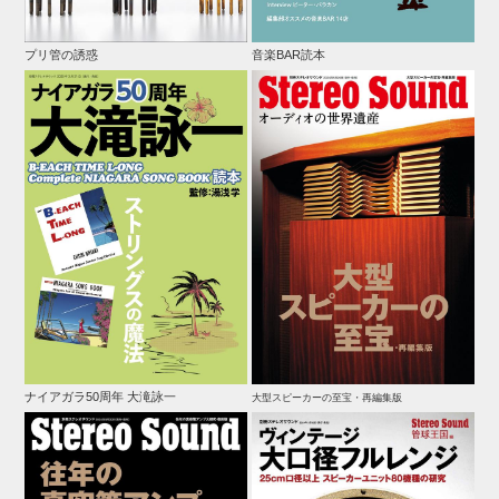
プリ管の誘惑
音楽BAR読本
ナイアガラ50周年 大滝詠一
大型スピーカーの至宝・再編集版