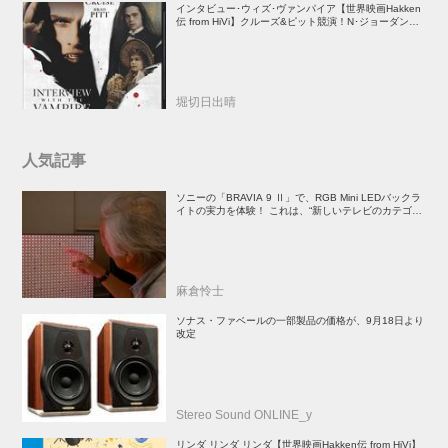
インタビュー･ウィズ･ヴァンパイア【世界映画Hakken
伝 from HiVi】クルーズ&ピット競演！N･ジョーダン監
督吸血鬼ホラー
堀切日出晴
人気記事
ソニーの「BRAVIA 9 Ⅱ」で、RGB Mini LEDバックラ
イトの実力を体験！ これは、“新しいテレビのカテゴリ
ー” だ（後）：麻倉怜士のいいもの研究所 レポート137
麻倉怜士
ソナス・ファベールの一部製品の価格が、9月18日より
改定
Stereo Sound ONLINE_y
リンダ リンダ リンダ【世界映画Hakken伝 from HiVi】