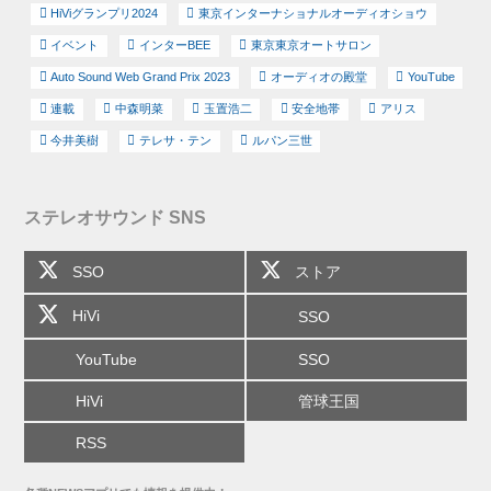
HiViグランプリ2024
東京インターナショナルオーディオショウ
イベント
インターBEE
東京東京オートサロン
Auto Sound Web Grand Prix 2023
オーディオの殿堂
YouTube
連載
中森明菜
玉置浩二
安全地帯
アリス
今井美樹
テレサ・テン
ルパン三世
ステレオサウンド SNS
SSO
ストア
HiVi
SSO
YouTube
SSO
HiVi
管球王国
RSS