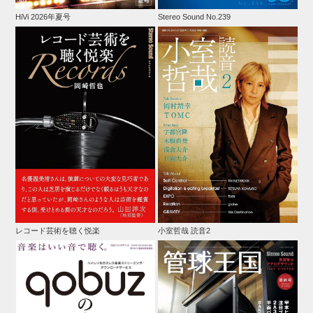
HiVi 2026年夏号
Stereo Sound No.239
レコード芸術を聴く悦楽
小室哲哉 読音2