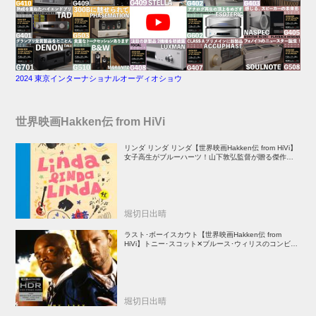
2024 東京インターナショナルオーディオショウ
世界映画Hakken伝 from HiVi
リンダ リンダ リンダ【世界映画Hakken伝 from HiVi】
女子高生がブルーハーツ！山下敦弘監督が贈る傑作青春
学園ストーリー！
堀切日出晴
ラスト･ボーイスカウト【世界映画Hakken伝 from
HiVi】トニー･スコット✕ブルース･ウィリスのコンビが
放つ負け犬アクションの決定版！
堀切日出晴