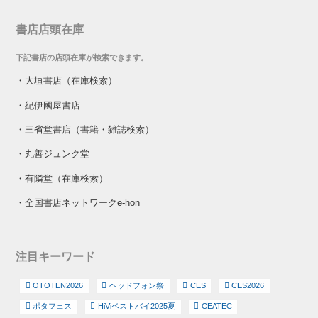
書店店頭在庫
下記書店の店頭在庫が検索できます。
・
大垣書店（在庫検索）
・
紀伊國屋書店
・
三省堂書店（書籍・雑誌検索）
・
丸善ジュンク堂
・
有隣堂（在庫検索）
・
全国書店ネットワークe-hon
注目キーワード
OTOTEN2026
ヘッドフォン祭
CES
CES2026
ポタフェス
HiViベストバイ2025夏
CEATEC