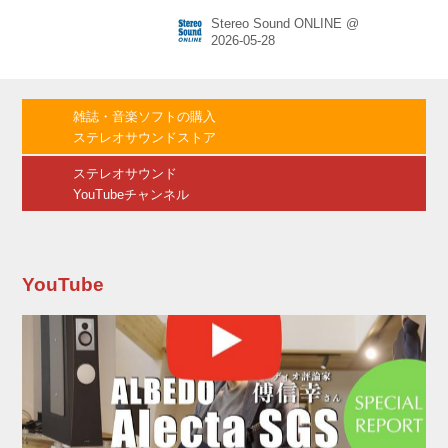
を開始する。「Soundcore Liberty 5 Proシリー
Stereo Sound ONLINE @
ズ」は、同社が独自に開発したというAIチップ
「Thus」を搭載したモデルで、Anker史上最高
のノイズキャンセリング性能を有するモデルと
なる。価格は、「Soundcore Liberty 5 Pro
Max」が3万6990円、「Soundcore Liberty 5
雑誌・音楽ソフトの購入
Pro」が、2万6990円（いずれも税込）...
ステレオサウンドストア
ステレオサウンド
YouTubeチャンネル
YouTube