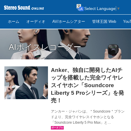
Select Language
▼
ホーム
オーディオ
AV/ホームシアター
管球王国 Web
Yo
AIボイスレコーダー
Anker、独自に開発したAIチ
ップを搭載した完全ワイヤレ
スイヤホン「Soundcore
Liberty 5 Proシリーズ」を発
売！
アンカー・ジャパンは、＂Soundcore＂ブラン
ドより、完全ワイヤレスイヤホンとなる
「Soundcore Liberty 5 Pro Max」と
「Soundcore Liberty 5 Pro」を5 ⽉27 ⽇に販売