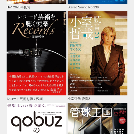
HiVi 2026年夏号
Stereo Sound No.239
レコード芸術を聴く悦楽
小室哲哉 読音2