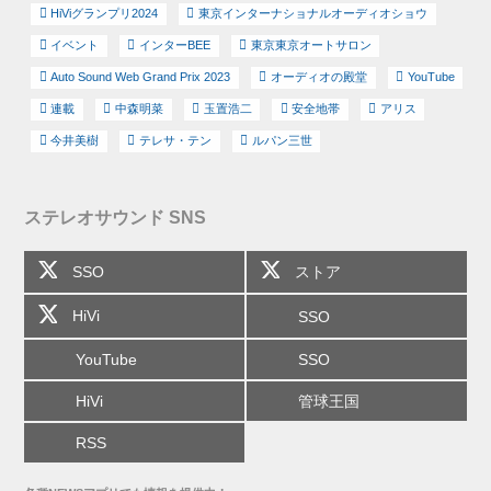
HiViグランプリ2024
東京インターナショナルオーディオショウ
イベント
インターBEE
東京東京オートサロン
Auto Sound Web Grand Prix 2023
オーディオの殿堂
YouTube
連載
中森明菜
玉置浩二
安全地帯
アリス
今井美樹
テレサ・テン
ルパン三世
ステレオサウンド SNS
SSO
ストア
HiVi
SSO
YouTube
SSO
HiVi
管球王国
RSS