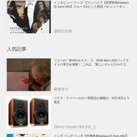
インタビュー･ウィズ･ヴァンパイア【世界映画Hakken
伝 from HiVi】クルーズ&ピット競演！N･ジョーダン監
督吸血鬼ホラー
堀切日出晴
人気記事
ソニーの「BRAVIA 9 Ⅱ」で、RGB Mini LEDバックラ
イトの実力を体験！ これは、“新しいテレビのカテゴリ
ー” だ（後）：麻倉怜士のいいもの研究所 レポート137
麻倉怜士
ソナス・ファベールの一部製品の価格が、9月18日より
改定
Stereo Sound ONLINE_y
リンダ リンダ リンダ【世界映画Hakken伝 from HiVi】