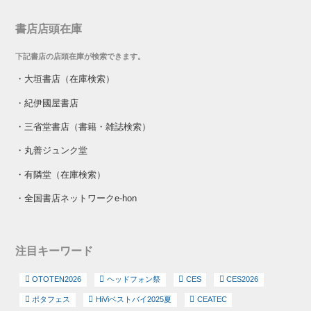
書店店頭在庫
下記書店の店頭在庫が検索できます。
・
大垣書店（在庫検索）
・
紀伊國屋書店
・
三省堂書店（書籍・雑誌検索）
・
丸善ジュンク堂
・
有隣堂（在庫検索）
・
全国書店ネットワークe-hon
注目キーワード
OTOTEN2026
ヘッドフォン祭
CES
CES2026
ポタフェス
HiViベストバイ2025夏
CEATEC