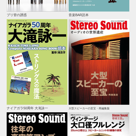
プリ管の誘惑
音楽BAR読本
ナイアガラ50周年 大滝詠一
大型スピーカーの至宝・再編集版