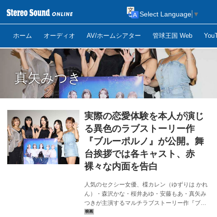
Select Language
▼
ホーム
オーディオ
AV/ホームシアター
管球王国 Web
Yo
真矢みつき
実際の恋愛体験を本人が演じ
る異色のラブストーリー作
『ブルーポルノ』が公開。舞
台挨拶では各キャスト、赤
裸々な内面を告白
人気のセクシー女優、楪カレン（ゆずりは かれ
ん）・森沢かな・桜井あゆ・安藤もあ・真矢み
つきが主演するマルチラブストーリー作『ブル
ーポルノ』が待望の公開を迎え、公開翌日の９