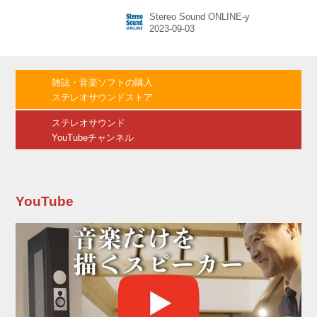
月２日には、池袋シネマ・ロサ(2F)にて、5人揃
Stereo Sound ONLINE-y
って公開記念舞台挨拶が行なわれた（9月3日に
も登壇予定）。 本作は、人気と実力を兼ね備え
た5人のセクシー女優に、ロングインタビューを
実施。彼女たちの人生の歩みと本気の恋を語っ
てもらい、そこにさまざまな映画のモチーフを
雑誌・音楽ソフトの購入
重ねて脚本を制作。彼女たちにはさらに半年に
ステレオサウンドストア
及ぶワークショップを実施し、自身の人生を自
身が演じるという、ドキュメンタリーチックな
ステレオサウンド
仕上がりとなっているのが特徴。加え...
YouTubeチャンネル
YouTube