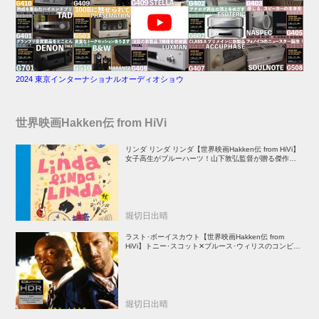
2024 東京インターナショナルオーディオショウ
世界映画Hakken伝 from HiVi
リンダ リンダ リンダ【世界映画Hakken伝 from HiVi】
女子高生がブルーハーツ！山下敦弘監督が贈る傑作青春
学園ストーリー！
堀切日出晴
ラスト･ボーイスカウト【世界映画Hakken伝 from
HiVi】トニー･スコット✕ブルース･ウィリスのコンビが
放つ負け犬アクションの決定版！
堀切日出晴