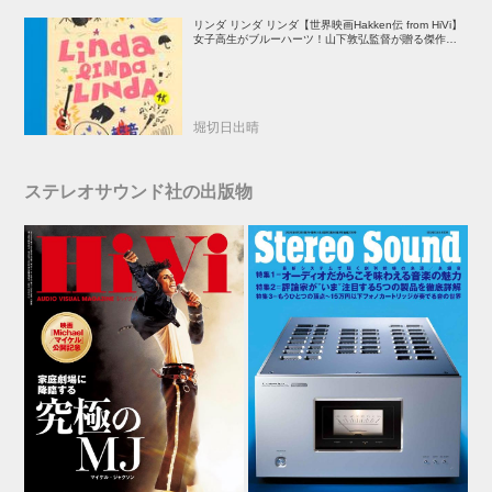
リンダ リンダ リンダ【世界映画Hakken伝 from HiVi】
女子高生がブルーハーツ！山下敦弘監督が贈る傑作青春
学園ストーリー！
堀切日出晴
ステレオサウンド社の出版物