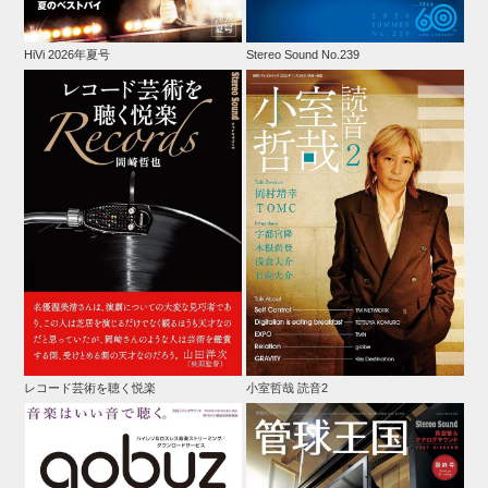
HiVi 2026年夏号
Stereo Sound No.239
レコード芸術を聴く悦楽
小室哲哉 読音2