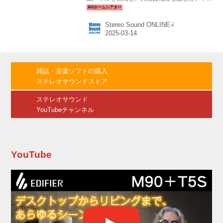
プレイシステムを開発した。各色が独立して発
光するため色の純度が高く、映像をより鮮やか
Stereo Sound ONLINE-i
に広色域で再現できるという。 また、パネルの
特性を最大限に引き出すために、ソニーが独自
開発したバックライト制御技術を搭載。大画面
でも画面の隅々まで繊細な色合いと光の濃淡を
忠実に再現する。 映画などの映像作品では、物
雑誌・音楽ソフトの購入
語性のある表現を実現するために、色彩や黒の
ステレオサウンドストア
表現、光の階調の細やかさが重要な要素にな
る。今回のディスプレイシステムは、これらの
ステレオサウンド
要素を高めることでクリエイ...
YouTubeチャンネル
YouTube