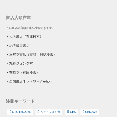
書店店頭在庫
下記書店の店頭在庫が検索できます。
・
大垣書店（在庫検索）
・
紀伊國屋書店
・
三省堂書店（書籍・雑誌検索）
・
丸善ジュンク堂
・
有隣堂（在庫検索）
・
全国書店ネットワークe-hon
注目キーワード
OTOTEN2026
ヘッドフォン祭
CES
CES2026