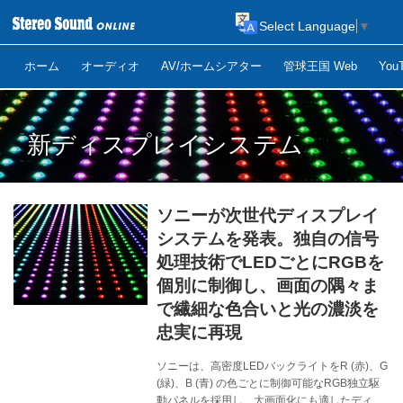
Select Language
▼
ホーム
オーディオ
AV/ホームシアター
管球王国 Web
Yo
新ディスプレイシステム
ソニーが次世代ディスプレイ
システムを発表。独自の信号
処理技術でLEDごとにRGBを
個別に制御し、画面の隅々ま
で繊細な色合いと光の濃淡を
忠実に再現
ソニーは、高密度LEDバックライトをR (赤)、G
(緑)、B (青) の色ごとに制御可能なRGB独立駆
動パネルを採用し、大画面化にも適したディス