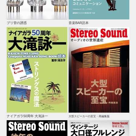
プリ管の誘惑
音楽BAR読本
ナイアガラ50周年 大滝詠一
大型スピーカーの至宝・再編集版