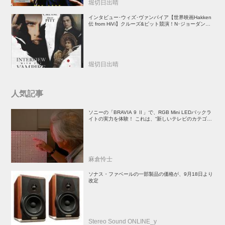
堀切日出晴
インタビュー･ウィズ･ヴァンパイア【世界映画Hakken
伝 from HiVi】クルーズ&ピット競演！N･ジョーダン監
督吸血鬼ホラー
堀切日出晴
人気記事
ソニーの「BRAVIA 9 Ⅱ」で、RGB Mini LEDバックラ
イトの実力を体験！ これは、“新しいテレビのカテゴリ
ー” だ（後）：麻倉怜士のいいもの研究所 レポート137
麻倉怜士
ソナス・ファベールの一部製品の価格が、9月18日より
改定
Stereo Sound ONLINE_y