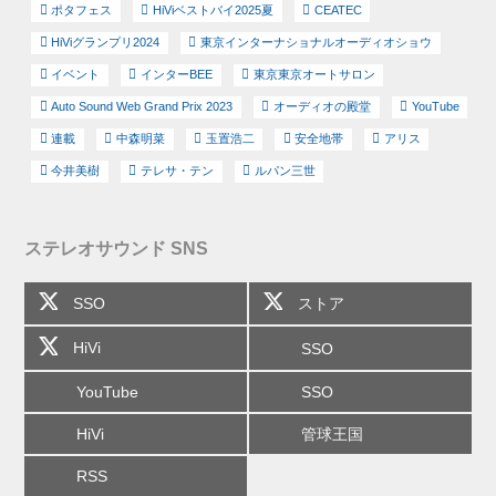
ポタフェス
HiViベストバイ2025夏
CEATEC
HiViグランプリ2024
東京インターナショナルオーディオショウ
イベント
インターBEE
東京東京オートサロン
Auto Sound Web Grand Prix 2023
オーディオの殿堂
YouTube
連載
中森明菜
玉置浩二
安全地帯
アリス
今井美樹
テレサ・テン
ルパン三世
ステレオサウンド SNS
SSO
ストア
HiVi
SSO
YouTube
SSO
HiVi
管球王国
RSS