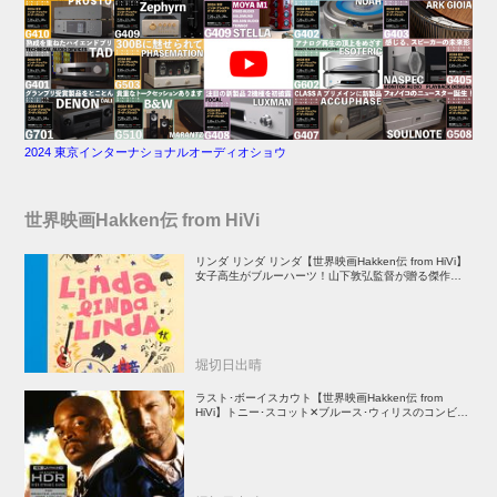
2024 東京インターナショナルオーディオショウ
世界映画Hakken伝 from HiVi
リンダ リンダ リンダ【世界映画Hakken伝 from HiVi】
女子高生がブルーハーツ！山下敦弘監督が贈る傑作青春
学園ストーリー！
堀切日出晴
ラスト･ボーイスカウト【世界映画Hakken伝 from
HiVi】トニー･スコット✕ブルース･ウィリスのコンビが
放つ負け犬アクションの決定版！