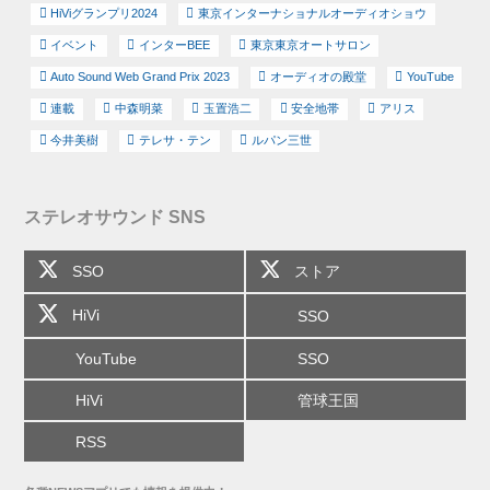
HiViグランプリ2024
東京インターナショナルオーディオショウ
イベント
インターBEE
東京東京オートサロン
Auto Sound Web Grand Prix 2023
オーディオの殿堂
YouTube
連載
中森明菜
玉置浩二
安全地帯
アリス
今井美樹
テレサ・テン
ルパン三世
ステレオサウンド SNS
SSO
ストア
HiVi
SSO
YouTube
SSO
HiVi
管球王国
RSS