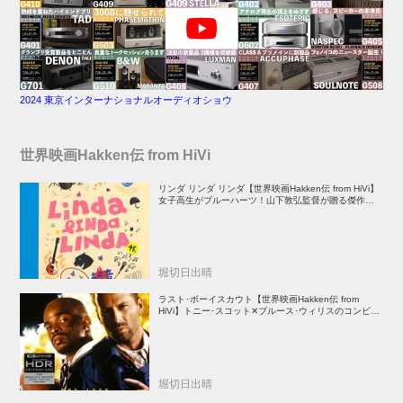
2024 東京インターナショナルオーディオショウ
世界映画Hakken伝 from HiVi
リンダ リンダ リンダ【世界映画Hakken伝 from HiVi】
女子高生がブルーハーツ！山下敦弘監督が贈る傑作青春
学園ストーリー！
堀切日出晴
ラスト･ボーイスカウト【世界映画Hakken伝 from
HiVi】トニー･スコット✕ブルース･ウィリスのコンビが
放つ負け犬アクションの決定版！
堀切日出晴