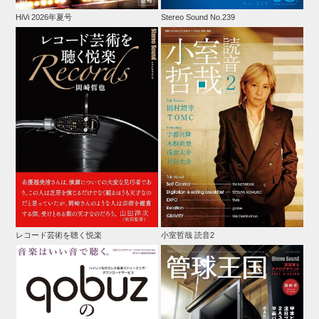
HiVi 2026年夏号
Stereo Sound No.239
レコード芸術を聴く悦楽
小室哲哉 読音2