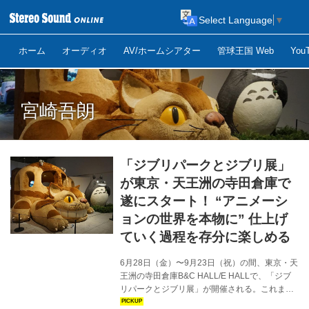
Select Language
▼
ホーム
オーディオ
AV/ホームシアター
管球王国 Web
Yo
宮崎吾朗
「ジブリパークとジブリ展」
が東京・天王洲の寺田倉庫で
遂にスタート！ “アニメーシ
ョンの世界を本物に” 仕上げ
ていく過程を存分に楽しめる
6月28日（金）〜9月23日（祝）の間、東京・天
王洲の寺田倉庫B&C HALL/E HALLで、「ジブ
リパークとジブリ展」が開催される。これまで
愛知や新潟など日本各地で開催されてきた本イ