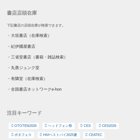
書店店頭在庫
下記書店の店頭在庫が検索できます。
・
大垣書店（在庫検索）
・
紀伊國屋書店
・
三省堂書店（書籍・雑誌検索）
・
丸善ジュンク堂
・
有隣堂（在庫検索）
・
全国書店ネットワークe-hon
注目キーワード
OTOTEN2026
ヘッドフォン祭
CES
CES2026
ポタフェス
HiViベストバイ2025夏
CEATEC