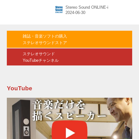
ベントがいよいよ東京にやってきたわけだ。 東
Stereo Sound ONLINE-i
京会場オープンに先立ち、6月28日に開会セレ
モニーが開催された。会場には本イベントの主
催社である中日新聞社 東京新聞 代表取締役社長
の大島宇一郎氏と、日本テレビ放送網 代表取締
役会長執行役員 杉山美邦氏、さらにジブリパー
雑誌・音楽ソフトの購入
ク監督の宮崎吾朗氏が登壇した。 まず、大島氏
ステレオサウンドストア
から今回の展示会の概要が紹介された。ジブリ
パークとジブリ展は2022年夏から現在までに全
ステレオサウンド
国7会場で開...
YouTubeチャンネル
YouTube