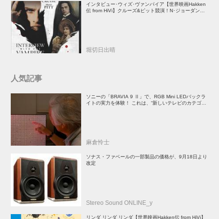
インタビュー･ウィズ･ヴァンパイア【世界映画Hakken
伝 from HiVi】クルーズ&ピット競演！N･ジョーダン監
督吸血鬼ホラー
堀切日出晴
人気記事
ソニーの「BRAVIA 9 Ⅱ」で、RGB Mini LEDバックラ
イトの実力を体験！ これは、“新しいテレビのカテゴリ
ー” だ（後）：麻倉怜士のいいもの研究所 レポート137
麻倉怜士
ソナス・ファベールの一部製品の価格が、9月18日より
改定
Stereo Sound ONLINE_y
リンダ リンダ リンダ【世界映画Hakken伝 from HiVi】