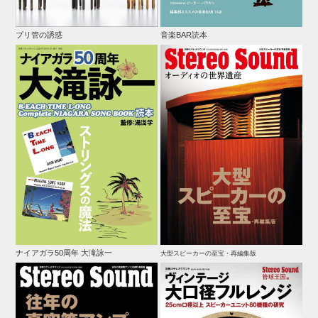
プリ管の誘惑
音楽BAR読本
ナイアガラ50周年 大滝詠一
大型スピーカーの至宝・再編集版