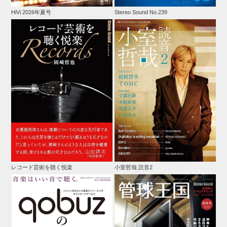
HiVi 2026年夏号
Stereo Sound No.239
レコード芸術を聴く悦楽
小室哲哉 読音2