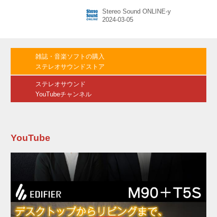
要望に応えて、3月3日(日)TOHOシネマズ 川崎
Stereo Sound ONLINE-y
にて、追加舞台挨拶が開催された。 ● ● この日
は、舞台挨拶に初めて登壇した雛形あきこの
「撮影の裏話」からスタート。 スイ（三原羽
衣）の母親を演じた雛形は、「私の出番が後半
だったこともあり、撮影も進んでいて皆さんの
雑誌・音楽ソフトの購入
チームワークが出来上がっていたところへ参加
ステレオサウンドストア
させていただいたので、安心して飛び込んでい
ける現場でした。また、自分の演じる役がちょ
ステレオサウンド
っとダメなお母さんだっ...
YouTubeチャンネル
YouTube