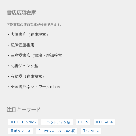
書店店頭在庫
下記書店の店頭在庫が検索できます。
・
大垣書店（在庫検索）
・
紀伊國屋書店
・
三省堂書店（書籍・雑誌検索）
・
丸善ジュンク堂
・
有隣堂（在庫検索）
・
全国書店ネットワークe-hon
注目キーワード
OTOTEN2026
ヘッドフォン祭
CES
CES2026
ポタフェス
HiViベストバイ2025夏
CEATEC