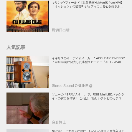
キリング･フィールド【世界映画Hakken伝 from HiVi】
『ミッション』の監督R･ジョフィによる心を揺さぶる
傑作
堀切日出晴
人気記事
イギリスのオーディオメーカー＂ACOUSTIC ENERGY
＂が40年前に発売した小型スピーカー「AE1」の40周
年記念モデル登場！
Stereo Sound ONLINE @
ソニーの「BRAVIA 9 Ⅱ」で、RGB Mini LEDバックラ
イトの実力を体験！ これは、“新しいテレビのカテゴリ
ー” だ（後）：麻倉怜士のいいもの研究所 レポート137
麻倉怜士
Nothing、イヤホンなのに、いろいろ使える全部入りモ