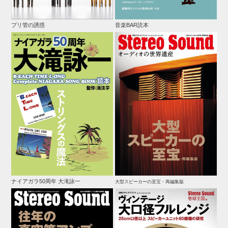
プリ管の誘惑
音楽BAR読本
ナイアガラ50周年 大滝詠一
大型スピーカーの至宝・再編集版