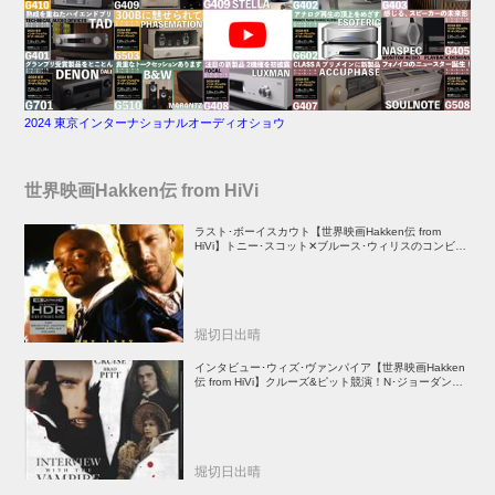
2024 東京インターナショナルオーディオショウ
世界映画Hakken伝 from HiVi
ラスト･ボーイスカウト【世界映画Hakken伝 from
HiVi】トニー･スコット✕ブルース･ウィリスのコンビが
放つ負け犬アクションの決定版！
堀切日出晴
インタビュー･ウィズ･ヴァンパイア【世界映画Hakken
伝 from HiVi】クルーズ&ピット競演！N･ジョーダン監
督吸血鬼ホラー
堀切日出晴