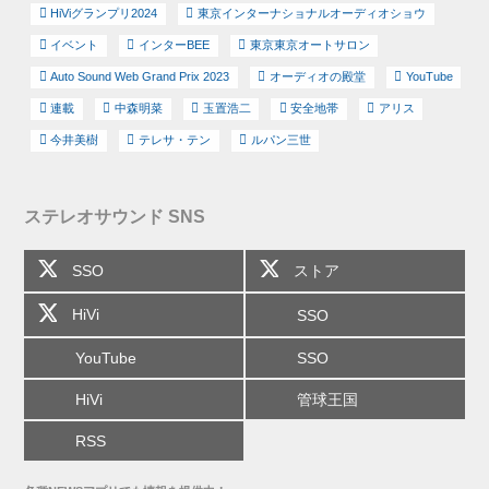
HiViグランプリ2024
東京インターナショナルオーディオショウ
イベント
インターBEE
東京東京オートサロン
Auto Sound Web Grand Prix 2023
オーディオの殿堂
YouTube
連載
中森明菜
玉置浩二
安全地帯
アリス
今井美樹
テレサ・テン
ルパン三世
ステレオサウンド SNS
SSO
ストア
HiVi
SSO
YouTube
SSO
HiVi
管球王国
RSS