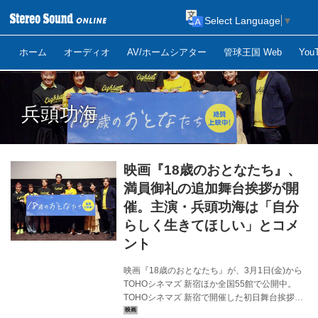
Select Language
▼
ホーム
オーディオ
AV/ホームシアター
管球王国 Web
Yo
兵頭功海
映画『18歳のおとなたち』、
満員御礼の追加舞台挨拶が開
催。主演・兵頭功海は「自分
らしく生きてほしい」とコメ
ント
映画『18歳のおとなたち』が、3月1日(金)から
TOHOシネマズ 新宿ほか全国55館で公開中。
TOHOシネマズ 新宿で開催した初日舞台挨拶は
チケット即完、満員御礼の盛況ぶり。ファンの