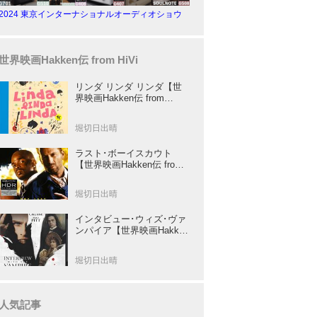
2024 東京インターナショナルオーディオショウ
世界映画Hakken伝 from HiVi
リンダ リンダ リンダ【世
界映画Hakken伝 from
HiVi】女子高生がブルーハ
ーツ！山下敦弘監督が贈る
堀切日出晴
傑作青春学園ストーリー！
ラスト･ボーイスカウト
【世界映画Hakken伝 from
HiVi】トニー･スコット✕ブ
ルース･ウィリスのコンビ
堀切日出晴
が放つ負け犬アクションの
決定版！
インタビュー･ウィズ･ヴァ
ンパイア【世界映画Hakken
伝 from HiVi】クルーズ&ピ
ット競演！N･ジョーダン監
堀切日出晴
督吸血鬼ホラー
人気記事