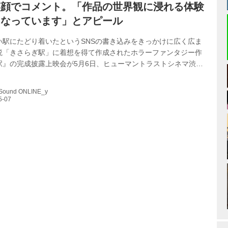
笑顔でコメント。「作品の世界観に浸れる体験
になっています」とアピール
い駅にたどり着いたというSNSの書き込みをきっかけに広く広ま
説「きさらぎ駅」に着想を得て作成されたホラーファンタジー作
駅』の完成披露上映会が5月6日、ヒューマントラストシネマ渋谷
、主演・恒松祐里、共演の本田望結、莉子、佐藤江梨子、そして
督らが登壇した。 本作で初主演を飾った恒松は「こんなにたくさ
 Sound ONLINE_y
されている都市伝説作の主演を務めさせていただき、とても光栄
顔でコメント。もともと22歳までに主演をしたいという願いもあ
、「誕生日の二日前にクランクインしまして、ぎりぎり二日です
ってとても嬉しいです」と喜びを...