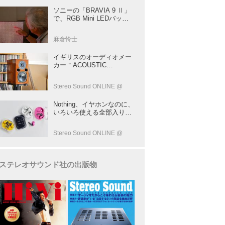
ソニーの「BRAVIA 9 Ⅱ」
で、RGB Mini LEDバック
ライトの実力を体験！ これ
は、“新しいテレビのカテゴ
麻倉怜士
リー” だ（後）：麻倉怜士
のいいもの研究所 レポート
イギリスのオーディオメー
137
カー＂ACOUSTIC
ENERGY＂が40年前に発売
した小型スピーカー
Stereo Sound ONLINE @
「AE1」の40周年記念モデ
ル登場！
Nothing、イヤホンなのに、
いろいろ使える全部入りモ
デルを発売！音だけじゃな
い！音のキャプチャーや、
Stereo Sound ONLINE @
会話も録音できる
ステレオサウンド社の出版物