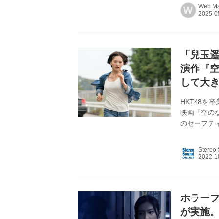
日、東京・
Web Ma
W
演の恒松祐
した。 20
らぎ駅」と
投稿したこと
「兒玉
演作『
して大
HKT48
映画『空の
のセーフテ
者を題材に
を、彼女が
Stereo
実施。役作
まずは、初
ございます
同時に、今回
ホラー
が実施