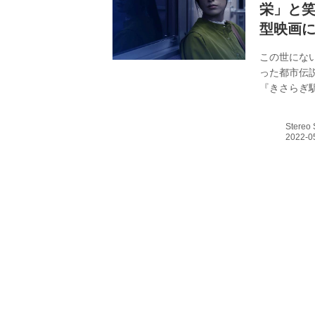
栄」と
型映画
この世にな
った都市伝
『きさらぎ
で行なわれ
永江二朗監
Stereo
んの方に愛
です」と笑
ったそうで
けど、願が叶