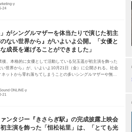
ヒューマントラストシネマ渋谷で行なわれ、主演の本田望結、共
rketing-y
里、奥菜恵、佐藤江梨子、メガホンをとった永江二朗監督が登壇
04年1月8日、『はすみ』と名乗る女性がこの世に存在しない「きさ
いう異世界駅に辿り着いた体験を匿名掲示板『２ちゃんねる』に
をきっかけに、...
遥」がシングルマザーを体当たりで演じた初主
空のない世界から』がいよいよ公開。「女優と
きな成長を遂げることができました」
を卒業後、本格的に女優として活動している兒玉遥が初主演を飾った
ない世界から』が、いよいよ10月21日（金）に公開される。社会
ィネットから零れ落ちてしまうことの多いシングルマザーや無籍
した本作。監督を務めた小沢和義の描きたかった強いメッセージ
全身で体現した注目作だ。ここでは、その兒玉にインタビューを
 Sound ONLINE-y
りから現場での苦労などを聞いた。 ――よろしくお願いします。
主演作が公開を迎える今の心境をお聞かせください。 ありがとう
。最初は不安でしたけど、だんだんと楽しみになってきました。
演じたシングルマザーの姿を...
ファンタジー『きさらぎ駅』の完成披露上映会
。初主演を飾った「恒松祐里」は、「とても光