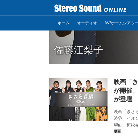
ホーム
オーディオ
AV/ホームシアタ
佐藤江梨子
映画「き
が開催
が登壇
映画「きさら
渋谷、イオ
望結、恒松
映会が開催さ