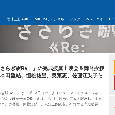
ー
管球王国 Web
YouTubeチャンネル
ストア
ベストバイ
PR
さらぎ駅Re：」の完成披露上映会＆舞台挨拶
。本田望結、恒松祐里、奥菜恵、佐藤江梨子ら
ぎ駅Re：」は、6月13日（金）よりヒューマントラストシネマ
ンシネマほか全国公開される。今回、映画の完成を記念し、本田
祐里、奥菜恵、佐藤江梨子、永江二朗監督が登壇する完成披露上
れた。 ● ● 映画『きさらぎ駅 Re：』完成披露舞台挨拶が5月22