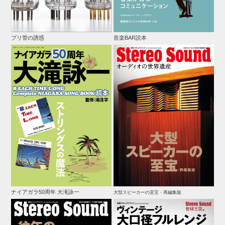
プリ管の誘惑
音楽BAR読本
ナイアガラ50周年 大滝詠一
大型スピーカーの至宝・再編集版