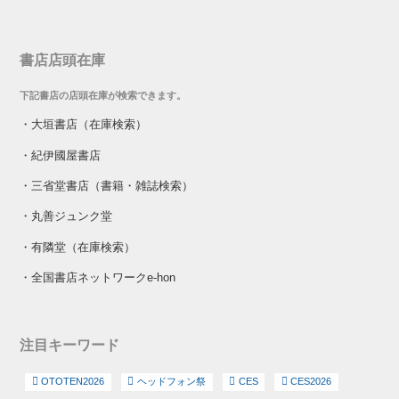
書店店頭在庫
下記書店の店頭在庫が検索できます。
・
大垣書店（在庫検索）
・
紀伊國屋書店
・
三省堂書店（書籍・雑誌検索）
・
丸善ジュンク堂
・
有隣堂（在庫検索）
・
全国書店ネットワークe-hon
注目キーワード
OTOTEN2026
ヘッドフォン祭
CES
CES2026