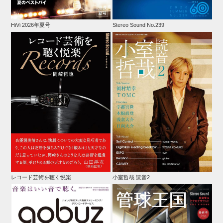
HiVi 2026年夏号
Stereo Sound No.239
レコード芸術を聴く悦楽
小室哲哉 読音2