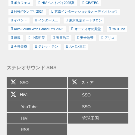
ポタフェス
HiViベストバイ2025夏
CEATEC
HiViグランプリ2024
東京インターナショナルオーディオショウ
イベント
インターBEE
東京東京オートサロン
Auto Sound Web Grand Prix 2023
オーディオの殿堂
YouTube
連載
中森明菜
玉置浩二
安全地帯
アリス
今井美樹
テレサ・テン
ルパン三世
ステレオサウンド SNS
SSO
ストア
HiVi
SSO
YouTube
SSO
HiVi
管球王国
RSS