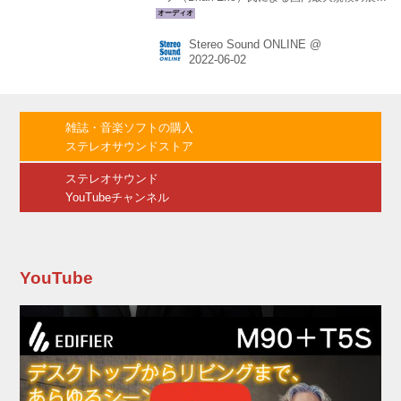
会「BRIAN ENO AMBIENT KYOTO」にスピー
カーを提供する。 本展覧会では、2021年から
Stereo Sound ONLINE @
Sonosとブライアン・イーノがコラボレーショ
ンし何百もの未発表曲や音源をまとめたアーカ
イブ『The Lighthouse』が日本で初めて公開さ
れる。Sonosのスピーカーが会場のあらゆる場
所をつなぎ、作品展示室、廊下、階段、化粧室
雑誌・音楽ソフトの購入
など、会場の至る場所で『The Lighthouse』の
ステレオサウンドストア
音源をシームレスに体感することができるそう
だ。 築90年の歴...
ステレオサウンド
YouTubeチャンネル
YouTube