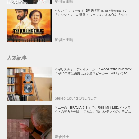
堀切日出晴
キリング･フィールド【世界映画Hakken伝 from HiVi】
『ミッション』の監督R･ジョフィによる心を揺さぶる
傑作
堀切日出晴
人気記事
イギリスのオーディオメーカー＂ACOUSTIC ENERGY
＂が40年前に発売した小型スピーカー「AE1」の40周
年記念モデル登場！
Stereo Sound ONLINE @
ソニーの「BRAVIA 9 Ⅱ」で、RGB Mini LEDバックラ
イトの実力を体験！ これは、“新しいテレビのカテゴリ
ー” だ（後）：麻倉怜士のいいもの研究所 レポート137
麻倉怜士