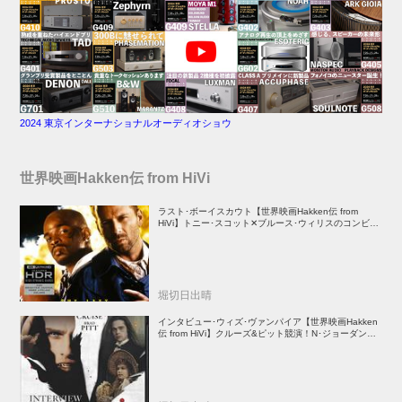
2024 東京インターナショナルオーディオショウ
世界映画Hakken伝 from HiVi
ラスト･ボーイスカウト【世界映画Hakken伝 from
HiVi】トニー･スコット✕ブルース･ウィリスのコンビが
放つ負け犬アクションの決定版！
堀切日出晴
インタビュー･ウィズ･ヴァンパイア【世界映画Hakken
伝 from HiVi】クルーズ&ピット競演！N･ジョーダン監
督吸血鬼ホラー