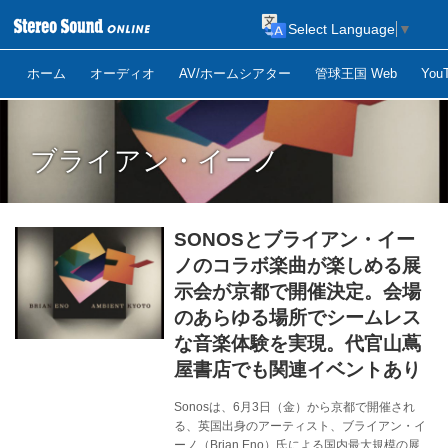
Select Language
▼
ホーム
オーディオ
AV/ホームシアター
管球王国 Web
Yo
ブライアン・イーノ
SONOSとブライアン・イー
ノのコラボ楽曲が楽しめる展
示会が京都で開催決定。会場
のあらゆる場所でシームレス
な音楽体験を実現。代官山蔦
屋書店でも関連イベントあり
Sonosは、6月3日（金）から京都で開催され
る、英国出身のアーティスト、ブライアン・イ
ーノ（Brian Eno）氏による国内最大規模の展覧