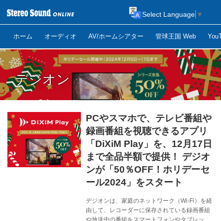
Select Language
▼
ホーム
オーディオ
AV/ホームシアター
管球王国 Web
Yo
デジオン
PCやスマホで、テレビ番組や
録画番組を視聴できるアプリ
「DiXiM Play」を、12月17日
まで全品半額で提供！ デジオ
ンが「50％OFF！ホリデーセ
ール2024」をスタート
デジオンは、家庭のネットワーク（Wi-Fi）を経
由して、レコーダーに保存されている録画番組
や放送中の番組をスマートフォンやタブレッ