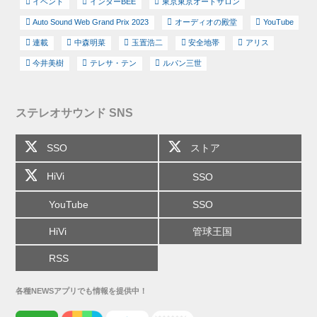
イベント
インターBEE
東京東京オートサロン
Auto Sound Web Grand Prix 2023
オーディオの殿堂
YouTube
連載
中森明菜
玉置浩二
安全地帯
アリス
今井美樹
テレサ・テン
ルパン三世
ステレオサウンド SNS
SSO
ストア
HiVi
SSO
YouTube
SSO
HiVi
管球王国
RSS
各種NEWSアプリでも情報を提供中！