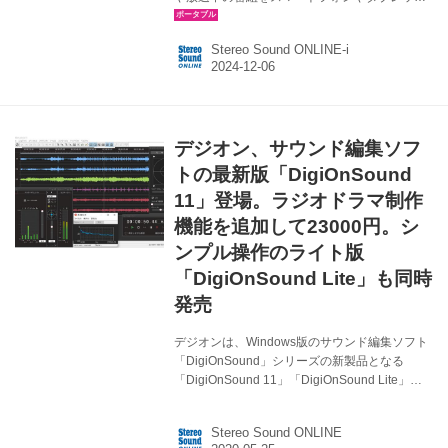
ト、パソコンで視聴できるDTCP-IP対応のネッ
トワークプレーヤーアプリ「DiXiM Play」シリ
Stereo Sound ONLINE-i
ーズ全商品について、2024年12月5日（木）〜
17日（火）の期間、ライセンスを定価の50％割
引で提供する。 同時に、DiXiM Play iOS版、
DiXiM Play U Mac/iPad版、DiXiM Digital TV for
iOSのアップデートを公開した。アップデート
デジオン、サウンド編集ソフ
では、放送中の番組のチャンネル表示/非表示を
設定できる機能や、リモート視聴時のピク...
トの最新版「DigiOnSound
11」登場。ラジオドラマ制作
機能を追加して23000円。シ
ンプル操作のライト版
「DigiOnSound Lite」も同時
発売
デジオンは、Windows版のサウンド編集ソフト
「DigiOnSound」シリーズの新製品となる
「DigiOnSound 11」「DigiOnSound Lite」の
販売を開始した。価格は、DigiOnSound 11が
￥23,000（税別）、DigiOnSound Liteは
Stereo Sound ONLINE
￥1,300（税別）。なお、DigiOnSound 11につ