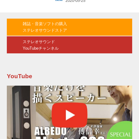
いては、5月31日までの購入で、発売記念キャ
ンペーン価格￥18,000（税別）となる。
DigiOnSound 11は、「DigiOnSound X」の後
継ソフトで、今回、ラジオドラマ番組作成に関
雑誌・音楽ソフトの購入
する機能を追加。ラジオ制作現場等で使えるよ
ステレオサウンドストア
う、編集から完パケ...
ステレオサウンド
YouTubeチャンネル
YouTube