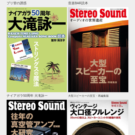
プリ管の誘惑
音楽BAR読本
ナイアガラ50周年 大滝詠一
大型スピーカーの至宝・再編集版