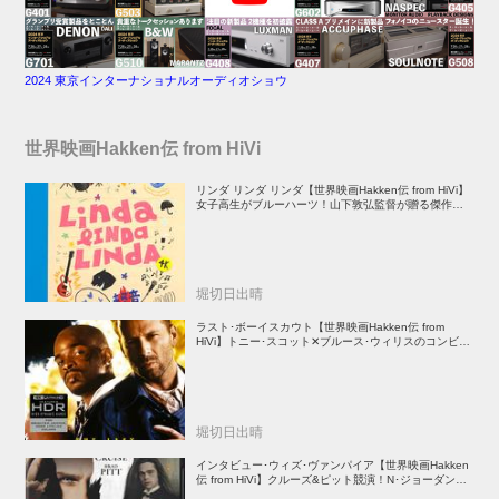
2024 東京インターナショナルオーディオショウ
世界映画Hakken伝 from HiVi
リンダ リンダ リンダ【世界映画Hakken伝 from HiVi】
女子高生がブルーハーツ！山下敦弘監督が贈る傑作青春
学園ストーリー！
堀切日出晴
ラスト･ボーイスカウト【世界映画Hakken伝 from
HiVi】トニー･スコット✕ブルース･ウィリスのコンビが
放つ負け犬アクションの決定版！
堀切日出晴
インタビュー･ウィズ･ヴァンパイア【世界映画Hakken
伝 from HiVi】クルーズ&ピット競演！N･ジョーダン監
督吸血鬼ホラー