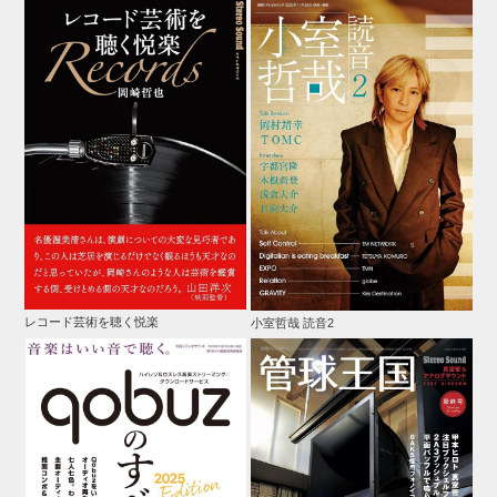
レコード芸術を聴く悦楽
小室哲哉 読音2