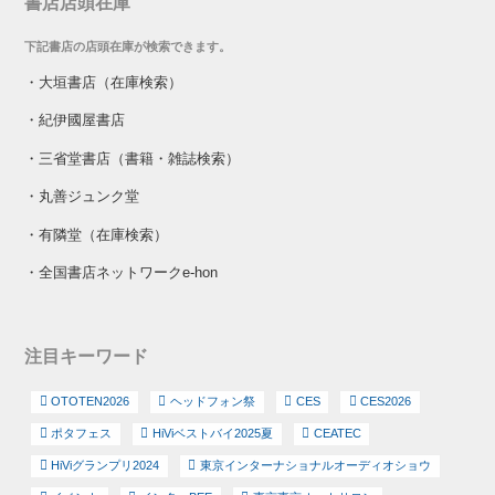
書店店頭在庫
下記書店の店頭在庫が検索できます。
・
大垣書店（在庫検索）
・
紀伊國屋書店
・
三省堂書店（書籍・雑誌検索）
・
丸善ジュンク堂
・
有隣堂（在庫検索）
・
全国書店ネットワークe-hon
注目キーワード
OTOTEN2026
ヘッドフォン祭
CES
CES2026
ポタフェス
HiViベストバイ2025夏
CEATEC
HiViグランプリ2024
東京インターナショナルオーディオショウ