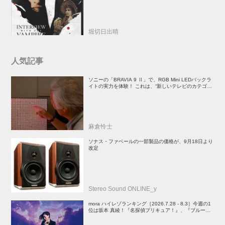
堀切日出晴
人気記事
ソニーの「BRAVIA 9 Ⅱ」で、RGB Mini LEDバックラ
イトの実力を体験！ これは、“新しいテレビのカテゴリ
ー” だ（後）：麻倉怜士のいいもの研究所 レポート137
麻倉怜士
ソナス・ファベールの一部製品の価格が、9月18日より
改定
Stereo Sound ONLINE_y
mora ハイレゾランキング［2026.7.28 - 8.3］今週の1
位は坂本 真綾！『名探偵プリキュア！』、『ブルーア
ーカイブ』、『映画ちいかわ 人魚の島のひみつ』関連
楽曲や、YOASOBIのEP、PenthouseのALもランクイ