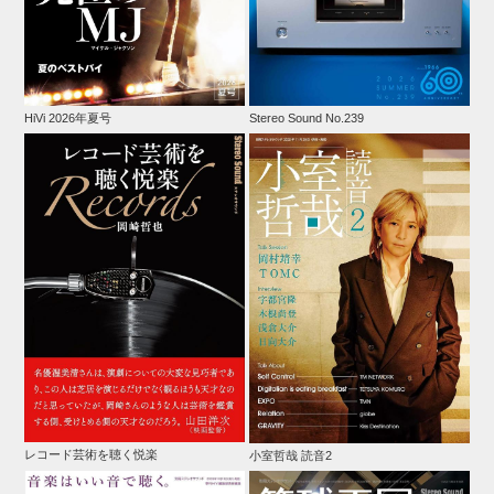
HiVi 2026年夏号
Stereo Sound No.239
レコード芸術を聴く悦楽
小室哲哉 読音2