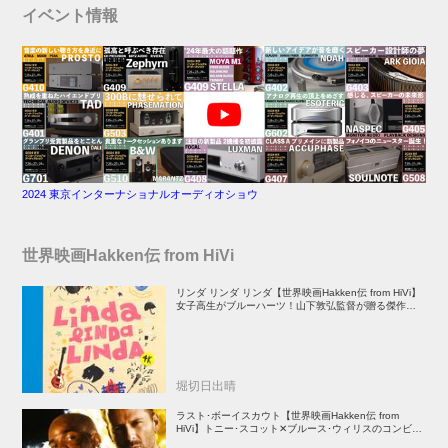
イベント情報
2024 東京インターナショナルオーディオショウ
世界映画Hakken伝 from HiVi
リンダ リンダ リンダ【世界映画Hakken伝 from HiVi】
女子高生がブルーハーツ！山下敦弘監督が贈る傑作青春
学園ストーリー！
堀切日出晴
ラスト･ボーイスカウト【世界映画Hakken伝 from
HiVi】トニー･スコット✕ブルース･ウィリスのコンビが
放つ負け犬アクションの決定版！