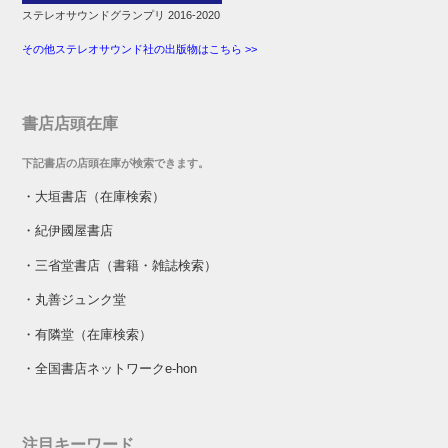
ステレオサウンドグランプリ 2016-2020
その他ステレオサウンド社の出版物はこちら >>
書店店頭在庫
下記書店の店頭在庫が検索できます。
・
大垣書店（在庫検索）
・
紀伊國屋書店
・
三省堂書店（書籍・雑誌検索）
・
丸善ジュンク堂
・
有隣堂（在庫検索）
・
全国書店ネットワークe-hon
注目キーワード