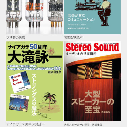
プリ管の誘惑
音楽BAR読本
ナイアガラ50周年 大滝詠一
大型スピーカーの至宝・再編集版