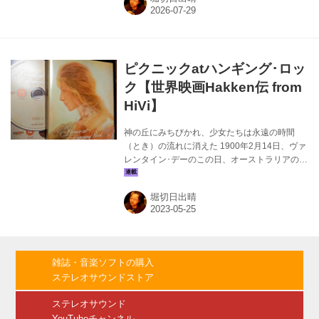
グ･フィールド』（1984）リリース･アナウン
ス。本作品の製作プロダクションであるゴール
ドクレスト･フィルムズ（英国の独立系映画制
作･配給･ポストプロダクション）による、
35mmオリジナルカメラネガからの最新4Kデジ
ピクニックatハンギング･ロッ
タルレストア／HDRグレード版。HDRは
HDR10とドルビービジョンHDRをサポート...
ク【世界映画Hakken伝 from
HiVi】
神の丘にみちびかれ、少女たちは永遠の時間
（とき）の流れに消えた 1900年2月14日、ヴァ
レンタイン･デーのこの日、オーストラリアの寄
宿制学校アップルヤード･カレッジの女生徒たち
が、ふたりの教師に引率されて岩山ハンギング
堀切日出晴
ロックへピクニックに出かけた。ところが岩山
を見るといって出かけた4人のうち、3人の少女
の行方が分からなくなる。さらに引率の数学教
師までもが忽然と姿を消してしまった。そして
この事件をきっかけに、アップルヤード･カレッ
雑誌・音楽ソフトの購入
ジではすべての歯車が狂い出す。誰もが真相を
ステレオサウンドストア
知らぬまま･･･。 原作は1967年にジョーン･リン
ジーが発表した同名小説。原作をお読みの方は
ステレオサウンド
わかると思うが、文体には...
YouTubeチャンネル