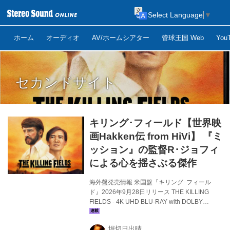
Select Language
▼
ホーム
オーディオ
AV/ホームシアター
管球王国 Web
Yo
セカンドサイト
キリング･フィールド【世界映
画Hakken伝 from HiVi】 『ミ
ッション』の監督R･ジョフィ
による心を揺さぶる傑作
海外盤発売情報 米国盤『キリング･フィール
ド』2026年9月28日リリース THE KILLING
FIELDS - 4K UHD BLU-RAY with DOLBY
VISION 4K DIGITAL RESTORATION UKセカン
ドサイトから届いた4K UHD BLU-RAY『キリン
堀切日出晴