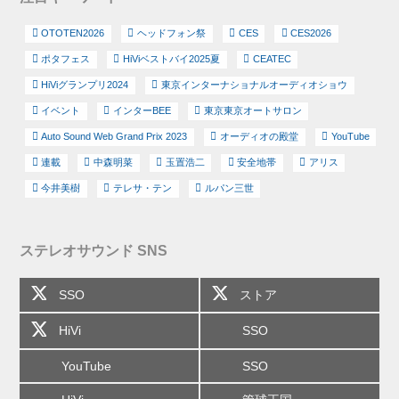
OTOTEN2026
ヘッドフォン祭
CES
CES2026
ポタフェス
HiViベストバイ2025夏
CEATEC
HiViグランプリ2024
東京インターナショナルオーディオショウ
イベント
インターBEE
東京東京オートサロン
Auto Sound Web Grand Prix 2023
オーディオの殿堂
YouTube
連載
中森明菜
玉置浩二
安全地帯
アリス
今井美樹
テレサ・テン
ルパン三世
ステレオサウンド SNS
SSO
ストア
HiVi
SSO
YouTube
SSO