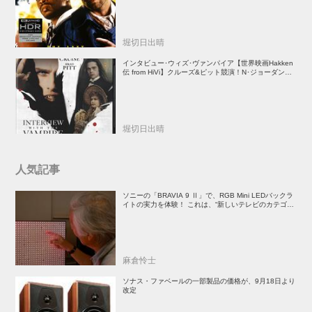
堀切日出晴
インタビュー･ウィズ･ヴァンパイア【世界映画Hakken
伝 from HiVi】クルーズ&ピット競演！N･ジョーダン監
督吸血鬼ホラー
堀切日出晴
人気記事
ソニーの「BRAVIA 9 Ⅱ」で、RGB Mini LEDバックラ
イトの実力を体験！ これは、“新しいテレビのカテゴリ
ー” だ（後）：麻倉怜士のいいもの研究所 レポート137
麻倉怜士
ソナス・ファベールの一部製品の価格が、9月18日より
改定