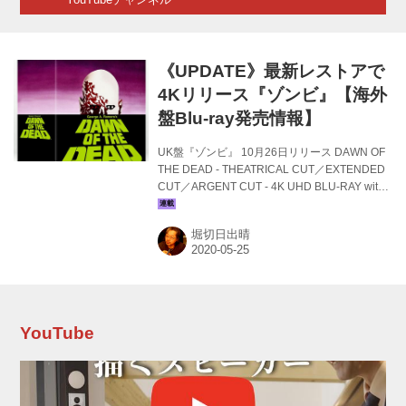
《UPDATE》最新レストアで
4Kリリース『ゾンビ』【海外
盤Blu-ray発売情報】
UK盤『ゾンビ』 10月26日リリース DAWN OF
THE DEAD - THEATRICAL CUT／EXTENDED
CUT／ARGENT CUT - 4K UHD BLU-RAY with
HDR10 and HDR10+／BRAND NEW 4K
RESTORATION UKセカンドサイトから、愛す
堀切日出晴
べきジョージ･A･ロメロ監督作『ゾンビ』
（78）の4K UHD BLU-RAY（リミテッド･エデ
ィション）リリース･アナウンスが届きました。
仕様はUHD BLU-RAY（3ディスク）、BLU-
RAY（特典ディスク／R-B予定）、サウンドト
ラックCD（3ディスク）の7枚組。 UHD ...
YouTube