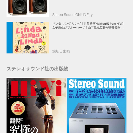
Stereo Sound ONLINE_y
リンダ リンダ リンダ【世界映画Hakken伝 from HiVi】
女子高生がブルーハーツ！山下敦弘監督が贈る傑作青春
学園ストーリー！
堀切日出晴
ステレオサウンド社の出版物