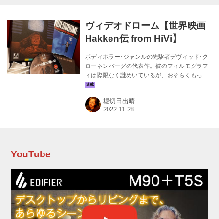
ヴィデオドローム【世界映画
Hakken伝 from HiVi】
ボディホラー･ジャンルの先駆者デヴィッド･ク
ローネンバーグの代表作。彼のフィルモグラフ
ィは際限なく謎めいているが、おそらくもっと
もユニークな作品として際立っているのが本作
であろう。描くは残忍なスナッフフィルムを流
堀切日出晴
す放送「Videodrome」に出くわした、ケーブル
TV局CEOマックス（ジェームズ･ウッズ）の怪
異な顛末だ。共演はブロンディのボーカル、デ
ボラ･ハリー。 メディアの想像力、インターネ
ット上の悪質なジョーク、インスタグラムの露
出狂、ミーム文化･･･『ヴィデオドローム』での
YouTube
予言はすべて現実のものとなった。 （プロデュ
ーサー、クロード･エロー） 常に新しい衝撃を
渇望するマックスは、映...