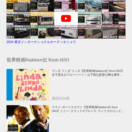
2024 東京インターナショナルオーディオショウ
世界映画Hakken伝 from HiVi
リンダ リンダ リンダ【世界映画Hakken伝 from HiVi】
女子高生がブルーハーツ！山下敦弘監督が贈る傑作青春
学園ストーリー！
堀切日出晴
ラスト･ボーイスカウト【世界映画Hakken伝 from
HiVi】トニー･スコット✕ブルース･ウィリスのコンビが
放つ負け犬アクションの決定版！