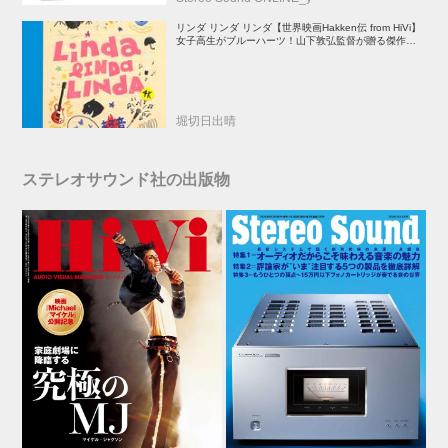
リンダ リンダ リンダ【世界映画Hakken伝 from HiVi】
女子高生がブルーハーツ！山下敦弘監督が贈る傑作青春
学園ストーリー！
堀切日出晴
ステレオサウンド社の出版物