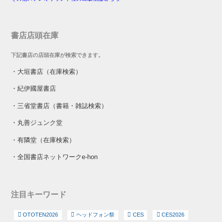
書店店頭在庫
下記書店の店頭在庫が検索できます。
・
大垣書店（在庫検索）
・
紀伊國屋書店
・
三省堂書店（書籍・雑誌検索）
・
丸善ジュンク堂
・
有隣堂（在庫検索）
・
全国書店ネットワークe-hon
注目キーワード
OTOTEN2026
ヘッドフォン祭
CES
CES2026