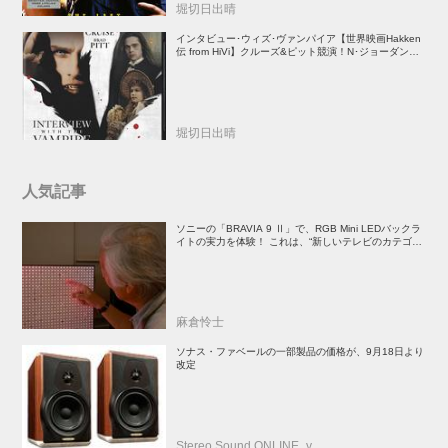
堀切日出晴
インタビュー･ウィズ･ヴァンパイア【世界映画Hakken
伝 from HiVi】クルーズ&ピット競演！N･ジョーダン監
督吸血鬼ホラー
堀切日出晴
人気記事
ソニーの「BRAVIA 9 Ⅱ」で、RGB Mini LEDバックラ
イトの実力を体験！ これは、“新しいテレビのカテゴリ
ー” だ（後）：麻倉怜士のいいもの研究所 レポート137
麻倉怜士
ソナス・ファベールの一部製品の価格が、9月18日より
改定
Stereo Sound ONLINE_y