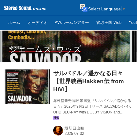
Select Language
▼
ホーム
オーディオ
AV/ホームシアター
管球王国 Web
Yo
ジェームズ･ウッズ
サルバドル／遥かなる日々
【世界映画Hakken伝 from
HiVi】
海外盤発売情報 米国盤『サルバドル／遥かなる
日々』2025年9月2日リリース SALVADOR - 4K
UHD BLU-RAY with DOLBY VISION and
DOLBY ATMOS 4K DIGITAL RESTORATION シ
ャウト･ファクトリーから届いた4K UHD BLU-
堀切日出晴
RAY『サルバドル／遥かなる日々』（1986）リ
リース･アナウンス。監督オリヴァー･ストーン