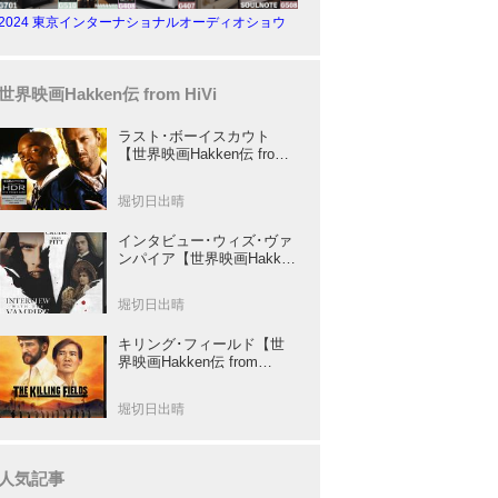
2024 東京インターナショナルオーディオショウ
世界映画Hakken伝 from HiVi
ラスト･ボーイスカウト
【世界映画Hakken伝 from
HiVi】トニー･スコット✕ブ
ルース･ウィリスのコンビ
堀切日出晴
が放つ負け犬アクションの
決定版！
インタビュー･ウィズ･ヴァ
ンパイア【世界映画Hakken
伝 from HiVi】クルーズ&ピ
ット競演！N･ジョーダン監
堀切日出晴
督吸血鬼ホラー
キリング･フィールド【世
界映画Hakken伝 from
HiVi】 『ミッション』の監
督R･ジョフィによる心を揺
堀切日出晴
さぶる傑作
人気記事