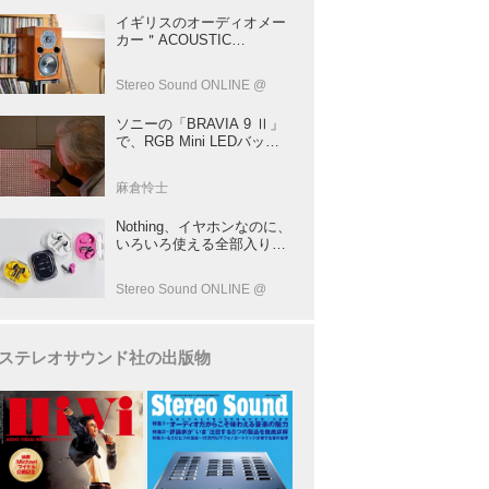
イギリスのオーディオメー
カー＂ACOUSTIC
ENERGY＂が40年前に発売
した小型スピーカー
Stereo Sound ONLINE @
「AE1」の40周年記念モデ
ル登場！
ソニーの「BRAVIA 9 Ⅱ」
で、RGB Mini LEDバック
ライトの実力を体験！ これ
は、“新しいテレビのカテゴ
麻倉怜士
リー” だ（後）：麻倉怜士
のいいもの研究所 レポート
Nothing、イヤホンなのに、
137
いろいろ使える全部入りモ
デルを発売！音だけじゃな
い！音のキャプチャーや、
Stereo Sound ONLINE @
会話も録音できる
ステレオサウンド社の出版物