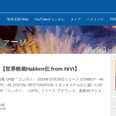
ー
管球王国 Web
YouTubeチャンネル
ストア
ベストバイ
PR
ファーソン
世界映画Hakken伝 from HiVi】
 UK盤『コンボイ』 2024年10月28日リリース CONBOY - 4K
RAY／4K DIGITAL RESTORATION スタジオカナルから届いた4K
U-RAY『コンボイ』（1978）リリース･アナウンス。最新4Kデジタル
Rグレード。HDRはHDR10 only。BLU-RAYはリージョンB仕
ルブックで登場。同時期に仏版、オーストラリア版もリリース予
出晴
スター使用）。 動き出した ー もう誰にも俺たちを止める力はな
ラバー･ダック”ことマーティン･ペンウォルドは、ハイウェイで警