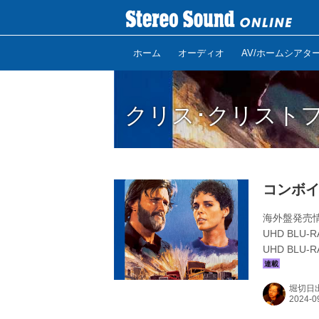
ホーム
オーディオ
AV/ホームシアタ
クリス･クリスト
コンボイ【
海外盤発売情報
UHD BLU-
UHD BL
レストア／HD
様。スチー
堀切日
定（同4Kマ
い！ 通称”