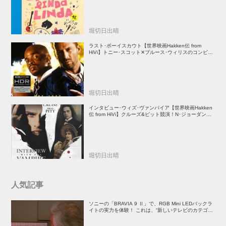
堀切日出晴
ラスト･ボーイスカウト【世界映画Hakken伝 from
HiVi】トニー･スコット✕ブルース･ウィリスのコンビが
放つ負け犬アクションの決定版！
堀切日出晴
インタビュー･ウィズ･ヴァンパイア【世界映画Hakken
伝 from HiVi】クルーズ&ピット競演！N･ジョーダン監
督吸血鬼ホラー
堀切日出晴
人気記事
ソニーの「BRAVIA 9 Ⅱ」で、RGB Mini LEDバックラ
イトの実力を体験！ これは、“新しいテレビのカテゴリ
ー” だ（後）：麻倉怜士のいいもの研究所 レポート137