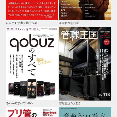
レコード芸術を聴く悦楽
小室哲哉 読音2
Qobuzのすべて 2025
管球王国 Vol.118