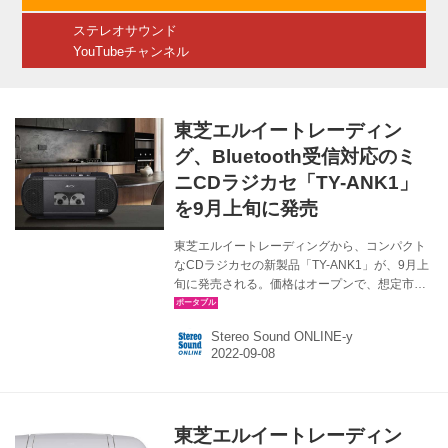
ではそんなTDKカセットテープ全種を写真とと
ステレオサウンド
もに完全網羅するクロニ...
YouTubeチャンネル
東芝エルイートレーディン
グ、Bluetooth受信対応のミ
ニCDラジカセ「TY-ANK1」
を9月上旬に発売
東芝エルイートレーディングから、コンパクト
なCDラジカセの新製品「TY-ANK1」が、9月上
旬に発売される。価格はオープンで、想定市場
価格は￥11,000前後。 TY-ANK1は、ネオジウム
磁石採用のスピーカーユニット（40mm径）を
Stereo Sound ONLINE-y
搭載しているのが特徴で、コンパクトなサイズ
ながら臨場感のあるサウンドが楽しめるとい
う。 また、近年のトレンドでもあるBluetooth受
信機能にも対応していて、スマートホンやタブ
レットに格納してある音楽コンテンツをワイヤ
東芝エルイートレーディン
レスで受け取り、手軽にリスニングできるのも