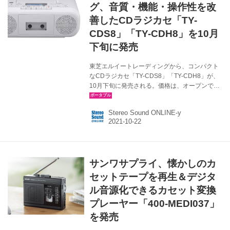
ポイントになる。 その他、CD再生、AMラジオ
グ、音質・機能・操作性を改
／FMラジオ（ワイドFM対応）聴取、カセット
善したCDラジカセ「TY-
テープ再...
CDS8」「TY-CDH8」を10月
下旬に発売
東芝エルイートレーディングから、コンパクト
なCDラジカセ「TY-CDS8」「TY-CDH8」が、
10月下旬に発売される。価格は、オープンで、
想定市場価格はTY-CDS8が￥8,000前後、TY-
CDH8は￥9,000前後。 今回発売の2機種は、
Stereo Sound ONLINE-y
CDラジカセとして、約6年ぶりにフルモデルチ
ェンジを行なったモデルとなる。スピーカー出
力を強化したほか、気分に合わせて選べる4つの
音質モード(FLAT、ROCK、JAZZ、CLASSIC)を
搭載。さらに同ジャンルのメインターゲットと
サンワサプライ、懐かしのカ
なる40～60代のユーザーに使いやすいよう、操
作性や見やすさ、使いやすさにも留意した改善
セットテープを再生＆デジタ
が行なわれているという。 新機...
ル音源化できるカセット変換
プレーヤー「400-MEDI037」
を発売