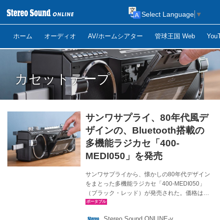
Select Language
▼
ホーム
オーディオ
AV/ホームシアター
管球王国 Web
Yo
カセットテープ
サンワサプライ、80年代風デ
ザインの、Bluetooth搭載の
多機能ラジカセ「400-
MEDI050」を発売
サンワサプライから、懐かしの80年代デザイン
をまとった多機能ラジカセ「400-MEDI050」
（ブラック・レッド）が発売された。価格はオ
ープンで、同社直販サイト価格は￥13,800（税
込）。 400-MEDI050は、80年代に人気を博し
Stereo Sound ONLINE-y