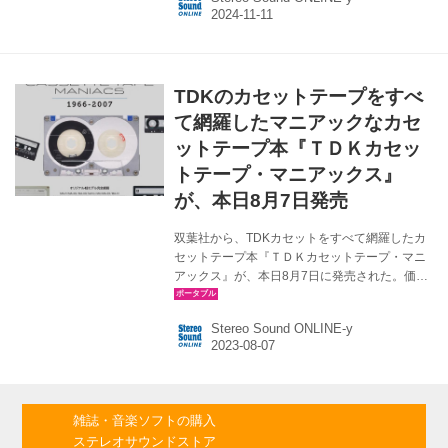
たラジカセのデザインをまとったレトロ風味の
製品で、カセットテープの再生はもちろん可能
で、カセットコンテンツのデジタル化に加え、
21世紀のモデルであることから、Bluetooth接続
機能も備えているのが特徴。駆動は、乾電池
TDKのカセットテープをすべ
（単二）とAC電源の2ウェイ仕様。 主な特長 ・
Bluetooth機能搭載でカセットテープ、AM/FMラ
て網羅したマニアックなカセ
ジオを聴くことができる多機能製品...
ットテープ本『ＴＤＫカセッ
トテープ・マニアックス』
が、本日8月7日発売
双葉社から、TDKカセットをすべて網羅したカ
セットテープ本『ＴＤＫカセットテープ・マニ
アックス』が、本日8月7日に発売された。価格
は￥1,980（税込）。 1970～80年代に青春時代
を過ごした音楽好きな若者にとって、もっとも
Stereo Sound ONLINE-y
身近な存在だったカセットテープ。その時代、
家電メーカーやオーディオメーカー各社は、こ
ぞってカセットテープを発売していたが、市場
を牽引していたのは、TDK、ソニー、マクセル
の3大メーカーだった。とりわけ、TDKは長きに
雑誌・音楽ソフトの購入
わたりシェアナンバー１を誇り、カセットテー
ステレオサウンドストア
プの代名詞とでも呼べるブランドだった。 同誌