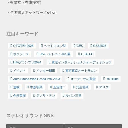
・
有隣堂（在庫検索）
・
全国書店ネットワークe-hon
注目キーワード
OTOTEN2026
ヘッドフォン祭
CES
CES2026
ポタフェス
HiViベストバイ2025夏
CEATEC
HiViグランプリ2024
東京インターナショナルオーディオショウ
イベント
インターBEE
東京東京オートサロン
Auto Sound Web Grand Prix 2023
オーディオの殿堂
YouTube
連載
中森明菜
玉置浩二
安全地帯
アリス
今井美樹
テレサ・テン
ルパン三世
ステレオサウンド SNS