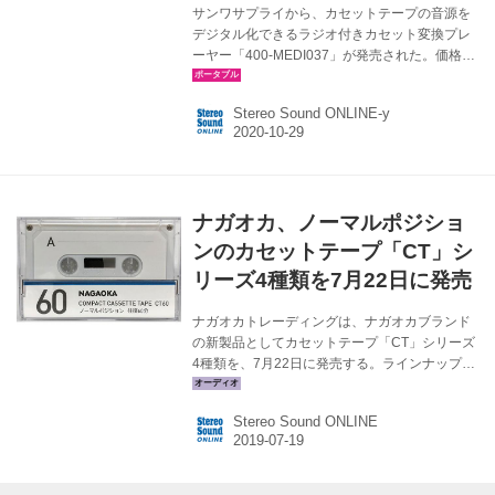
サンワサプライから、カセットテープの音源を
デジタル化できるラジオ付きカセット変換プレ
ーヤー「400-MEDI037」が発売された。価格は
￥5,436（税別）。 400-MEDI037は、ポータブ
ルタイプのカセットプレーヤーに、AM/FMのラ
Stereo Sound ONLINE-y
ジオ機能とmicroSDカードへのデジタル録音機
能を搭載した製品。昔録りためた（エアチェッ
クした）カセットテープを直接再生して楽しめ
るほか、カセットの音源をデジタル化して、別
途スマホや専用プレーヤーで再生する、といっ
ナガオカ、ノーマルポジショ
た使い方もできる。 電源は乾電池（単3×2本）
とACコンセントの2ウェイ。 microSDは8～
ンのカセットテープ「CT」シ
32GBまでの容量に対応し、録音フォーマッ...
リーズ4種類を7月22日に発売
ナガオカトレーディングは、ナガオカブランド
の新製品としてカセットテープ「CT」シリーズ
4種類を、7月22日に発売する。ラインナップと
価格は下記の通り。 カセットテープ「CT」シリ
ーズ CT10 10分（両面録音時間） ￥150（税
Stereo Sound ONLINE
別） CT20 20分 ￥180（税別） CT60 60分
￥220（税別） CT90 90分 ￥260（税別） CTシ
リーズは、国内生産によるカセットテープで、
機種を選ばず録音・再生が行なえるようノーマ