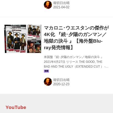
堀切日出晴
ビュー作『歓びの毒牙』（1969）の4K UHD
BLU-RAYリリース詳細が届きました。35mmオ
リジナルカメラネガからの4Kデジタルレスト
ア、ドルビービジョンHDR採用となります。 イ
タリア滞在の帰国直前、女性がナイフを持った
マカロニ･ウエスタンの傑作が
男に刺される現場に居合わせたアメリカ人作家
ダルマス。女性は一...
4K化 『続･夕陽のガンマン／
地獄の決斗 』【海外盤Blu-
ray発売情報】
米国盤『続･夕陽のガンマン／地獄の決斗 』
2021年4月27日 リリース THE GOOD, THE
BAD AND THE UGLY（EXTENDED CUT ） -
4K UHD BLU-RAY with 4K RESTORATION OF
THE FILM WITH HDR キーノ･ローバーから、名
堀切日出晴
匠セルジオ･レオーネ監督マカロニ･ウエスタン
大作『続･夕陽のガンマン／地獄の決斗』
（1966）の4K UHD BLU-RAYリリース･アナウ
ンスが届きました。UHD BLU-RAY化は179分エ
クステンデッド･カットのみ。劇場公開版は
BLU-RAY収録となります。 南北戦争末期のア
YouTube
メ...