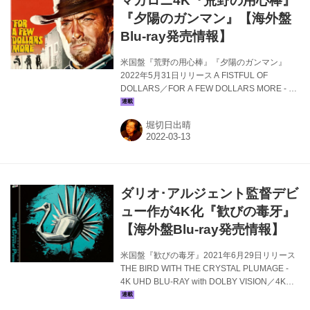
マカロニ4K『荒野の用心棒』
『夕陽のガンマン』【海外盤
Blu-ray発売情報】
米国盤『荒野の用心棒』『夕陽のガンマン』
2022年5月31日リリース A FISTFUL OF
DOLLARS／FOR A FEW DOLLARS MORE - 4K
UHD BLU-RAY キーノ･ローバーから、監督セル
ジオ･レオーネ、主演クリント･イーストウッド
堀切日出晴
のコンビによる傑作マカロニ･ウエスタン『荒野
の用心棒』（1964）『夕陽のガンマン』
（1965）の4K UHD BLU-RAYリリース詳細が
届きました。いずれも2018年4KレストアDSM
から新たにカラーグレード、HDR未採用のSDR
ダリオ･アルジェント監督デビ
／BT.709仕様版となります。 『荒野の用心棒』
と『夕陽のガンマン』は2018年に、伊ボロー...
ュー作が4K化『歓びの毒牙』
【海外盤Blu-ray発売情報】
米国盤『歓びの毒牙』2021年6月29日リリース
THE BIRD WITH THE CRYSTAL PLUMAGE -
4K UHD BLU-RAY with DOLBY VISION／4K
DIGITAL RESTORATION UK/USアロービデオか
ら、ホラーの帝王ダリオ･アルジェントの監督デ