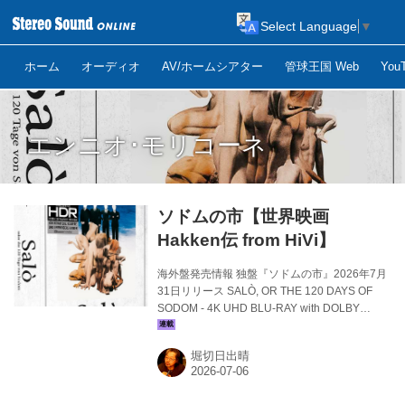
Select Language
▼
ホーム
オーディオ
AV/ホームシアター
管球王国 Web
Yo
エンニオ･モリコーネ
ソドムの市【世界映画
Hakken伝 from HiVi】
海外盤発売情報 独盤『ソドムの市』2026年7月
31日リリース SALÒ, OR THE 120 DAYS OF
SODOM - 4K UHD BLU-RAY with DOLBY
VISION 4K DIGITAL RESTORATION 独インディ
ーズ･レーベル、ウィキッド･ビジョンから届い
堀切日出晴
た4K UHD BLU-RAY『ソドムの市』（1975）
リリース･アナウンス。35mmオリジナルカメラ
ネガからの4Kデジタルレストア／HDRグレー