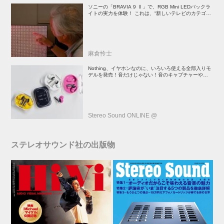
ソニーの「BRAVIA 9 Ⅱ」で、RGB Mini LEDバックラ
イトの実力を体験！ これは、“新しいテレビのカテゴリ
ー” だ（後）：麻倉怜士のいいもの研究所 レポート137
麻倉怜士
Nothing、イヤホンなのに、いろいろ使える全部入りモ
デルを発売！音だけじゃない！音のキャプチャーや、会
話も録音できる
Stereo Sound ONLINE @
ステレオサウンド社の出版物