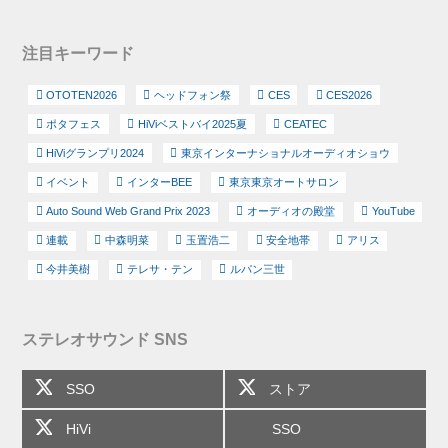
注目キーワード
OTOTEN2026
ヘッドフォン祭
CES
CES2026
ポタフェス
HiViベストバイ2025夏
CEATEC
HiViグランプリ2024
東京インターナショナルオーディオショウ
イベント
インターBEE
東京東京オートサロン
Auto Sound Web Grand Prix 2023
オーディオの殿堂
YouTube
連載
中森明菜
玉置浩二
安全地帯
アリス
今井美樹
テレサ・テン
ルパン三世
ステレオサウンド SNS
SSO
ストア
HiVi
SSO