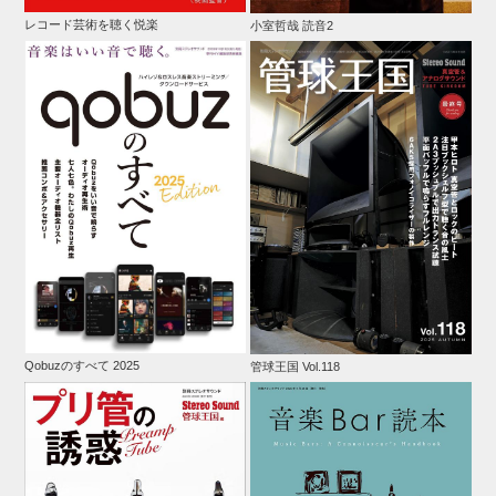
レコード芸術を聴く悦楽
小室哲哉 読音2
Qobuzのすべて 2025
管球王国 Vol.118