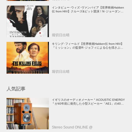
インタビュー･ウィズ･ヴァンパイア【世界映画Hakken
伝 from HiVi】クルーズ&ピット競演！N･ジョーダン監
督吸血鬼ホラー
堀切日出晴
キリング･フィールド【世界映画Hakken伝 from HiVi】
『ミッション』の監督R･ジョフィによる心を揺さぶる
傑作
堀切日出晴
人気記事
イギリスのオーディオメーカー＂ACOUSTIC ENERGY
＂が40年前に発売した小型スピーカー「AE1」の40周
年記念モデル登場！
Stereo Sound ONLINE @