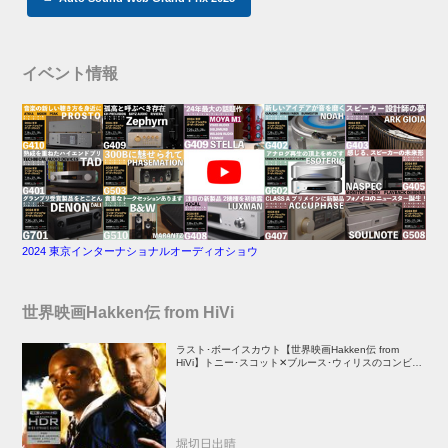
イベント情報
2024 東京インターナショナルオーディオショウ
世界映画Hakken伝 from HiVi
ラスト･ボーイスカウト【世界映画Hakken伝 from
HiVi】トニー･スコット✕ブルース･ウィリスのコンビが
放つ負け犬アクションの決定版！
堀切日出晴