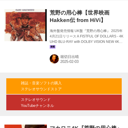
ド。HDRはHDR10とドルビービジョンHDRを
サポート。レストア2.0 MONOトラック収録。
荒野の用心棒【世界映画
手書きシリアルナンバー入り限定証明書が付属
するプレミアム...
Hakken伝 from HiVi】
海外盤発売情報 UK盤『荒野の用心棒』 2025年
4月21日リリース A FISTFUL OF DOLLARS - 4K
UHD BLU-RAY with DOLBY VISION NEW 4K
DIGITAL RESTORATION UKアロー･ビデオら届
いた4K UHD BLU-RAY『ドル3部作』 - 『荒野
堀切日出晴
の用心棒』（1964）『夕陽のガンマン 』
（1965）『続･夕陽のガンマン／地獄の決斗』
（1966）リリース･アナウンス。リリースは毎
月1作品。4月『荒野の用心棒』5月『夕陽のガ
ンマン 』6月『続･夕陽のガンマン／地獄の決
雑誌・音楽ソフトの購入
斗』の順でリリースされる。先陣を切って登場
ステレオサウンドストア
する『荒野の...
ステレオサウンド
YouTubeチャンネル