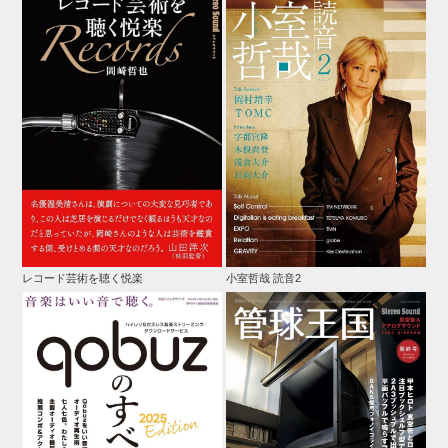
レコード芸術を聴く悦楽
小室哲哉 読音2