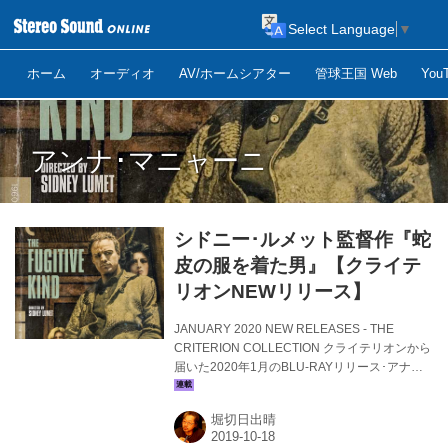
Select Language
▼
ホーム
オーディオ
AV/ホームシアター
管球王国 Web
Yo
アンナ･マニャーニ
シドニー･ルメット監督作『蛇
皮の服を着た男』【クライテ
リオンNEWリリース】
JANUARY 2020 NEW RELEASES - THE
CRITERION COLLECTION クライテリオンから
届いた2020年1月のBLU-RAYリリース･アナウ
ンス。リリース順に、ジョージ･キューカー、シ
ドニー･ルメット、ジャン=リュック･ゴダール、
堀切日出晴
ペドロ･アルモドバル監督作がラインナップ。1
月14日リリース予定となっているのが、シドニ