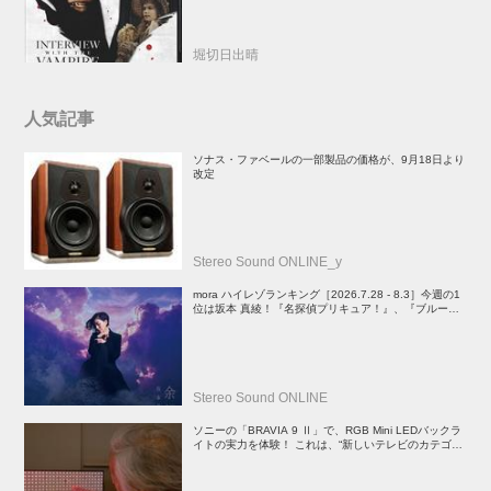
堀切日出晴
人気記事
ソナス・ファベールの一部製品の価格が、9月18日より
改定
Stereo Sound ONLINE_y
mora ハイレゾランキング［2026.7.28 - 8.3］今週の1
位は坂本 真綾！『名探偵プリキュア！』、『ブルーア
ーカイブ』、『映画ちいかわ 人魚の島のひみつ』関連
楽曲や、YOASOBIのEP、PenthouseのALもランクイ
ン
Stereo Sound ONLINE
ソニーの「BRAVIA 9 Ⅱ」で、RGB Mini LEDバックラ
イトの実力を体験！ これは、“新しいテレビのカテゴリ
ー” だ（後）：麻倉怜士のいいもの研究所 レポート137