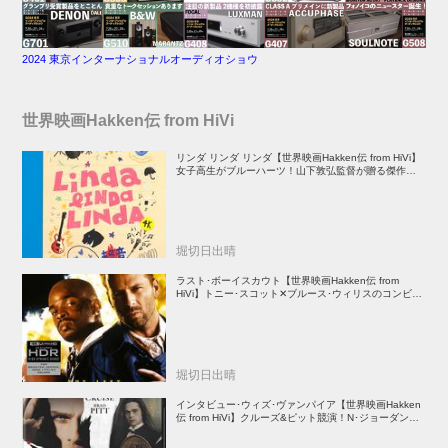
2024 東京インターナショナルオーディオショウ
世界映画Hakken伝 from HiVi
リンダ リンダ リンダ【世界映画Hakken伝 from HiVi】
女子高生がブルーハーツ！山下敦弘監督が贈る傑作青春
学園ストーリー！
堀切日出晴
ラスト･ボーイスカウト【世界映画Hakken伝 from
HiVi】トニー･スコット✕ブルース･ウィリスのコンビが
放つ負け犬アクションの決定版！
堀切日出晴
インタビュー･ウィズ･ヴァンパイア【世界映画Hakken
伝 from HiVi】クルーズ&ピット競演！N･ジョーダン監
督吸血鬼ホラー