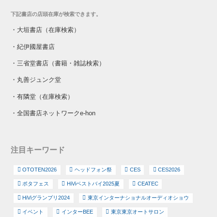
下記書店の店頭在庫が検索できます。
・
大垣書店（在庫検索）
・
紀伊國屋書店
・
三省堂書店（書籍・雑誌検索）
・
丸善ジュンク堂
・
有隣堂（在庫検索）
・
全国書店ネットワークe-hon
注目キーワード
OTOTEN2026
ヘッドフォン祭
CES
CES2026
ポタフェス
HiViベストバイ2025夏
CEATEC
HiViグランプリ2024
東京インターナショナルオーディオショウ
イベント
インターBEE
東京東京オートサロン