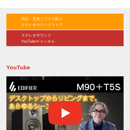
ー･ルメット監督作『蛇皮の服を着た男』
（60）です。 アメリカ南部の田舎町に流れ着い
た蛇皮の服を着た男。彼は雑貨店に雇われた
雑誌・音楽ソフトの購入
が、店を経営する女の欲情に負けて情事に溺れ
ステレオサウンドストア
ていく。そして彼の体はもうひとりの色情狂の
女も魅了してしまう。偏見と古い因...
ステレオサウンド
YouTubeチャンネル
YouTube