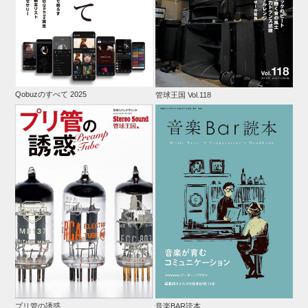
Qobuzのすべて 2025
管球王国 Vol.118
プリ管の誘惑
音楽BAR読本