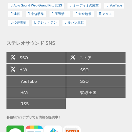
Auto Sound Web Grand Prix 2023
オーディオの殿堂
YouTube
連載
中森明菜
玉置浩二
安全地帯
アリス
今井美樹
テレサ・テン
ルパン三世
ステレオサウンド SNS
SSO
ストア
HiVi
SSO
YouTube
SSO
HiVi
管球王国
RSS
各種NEWSアプリでも情報を提供中！